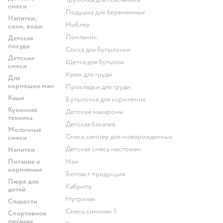
смеси
подушка для беременных
Напитки,
ниблер
соки, воды
поильник
Детская
посуда
соска для бутылочки
Детские
щетка для бутылок
смеси
крем для груди
Для
кормящих мам
прокладки для груди
Каши
бутылочка для кормления
Кухонная
детские макароны
техника
детская бакалея
Молочные
смесь семпер для новорожденных
смеси
детская смесь нестожен
Напитки
Питание и
нан
кормление
беллакт продукция
Пюре для
кабрита
детей
нутрилак
Сладости
смесь симилак 1
Спортивное
питание