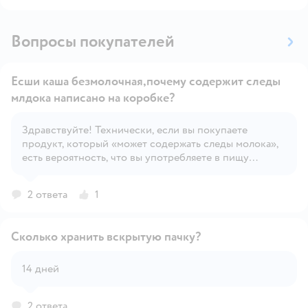
Вопросы покупателей
Есши каша безмолочная,почему содержит следы
млдока написано на коробке?
Здравствуйте! Технически, если вы покупаете
Открыть вопрос
продукт, который «может содержать следы молока»,
есть вероятность, что вы употребляете в пищу
продукты животного происхождения. Но имейте в
виду, что их количество очень мало. Такая приписка –
2 ответа
1
это предупреждение для аллергиков
Сколько хранить вскрытую пачку?
14 дней
Открыть вопрос
2 ответа