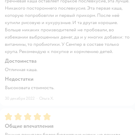
гречневая каша оставляет горькое послевкусие, эта лучше.
Никакого постороннего послевкусия. Эта первая каша,
которую попробовпли и первый прикорм. После неё
купили рисовую и кукурузные. И та другая хорошие.
Больше никаких производителей не пробовали, во
избежании выброшенных денег, да и у многих добавки: то
витамины, то пробиотики. У Семпер в составе только
крупа. Рекомендую к покупке и кормлению детей.
Достоинства
Отличная каша.
Недостатки
Высоковата стоимость.
30 декабря 2022
·
Ольга Х.
Рейтинг:
5
Общие впечатления
Раньше покупали более бюджетные марки, но решили