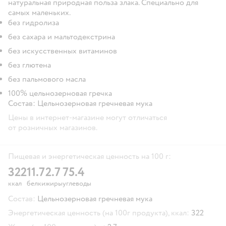
натуральная природная польза злака. Специально для
самых маленьких.
без гидролиза
без сахара и мальтодекстрина
без искусственных витаминов
без глютена
без пальмового масла
100% цельнозерновая гречка
Состав: Цельнозерновая гречневая мука
Цены в интернет-магазине могут отличаться
от розничных магазинов.
Пищевая и энергетическая ценность на 100 г:
322
11.7
2.7
75.4
ккал
белки
жиры
углеводы
Состав:
Цельнозерновая гречневая мука
Энергетическая ценность (на 100г продукта), ккал:
322