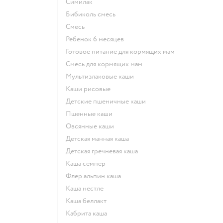
симилак
бибиколь смесь
смесь
ребенок 6 месяцев
готовое питание для кормящих мам
смесь для кормящих мам
Мультизлаковые каши
Каши рисовые
Детские пшеничные каши
Пшенные каши
овсянные каши
детская манная каша
детская гречневая каша
каша семпер
флер альпин каша
каша нестле
каша беллакт
кабрита каша