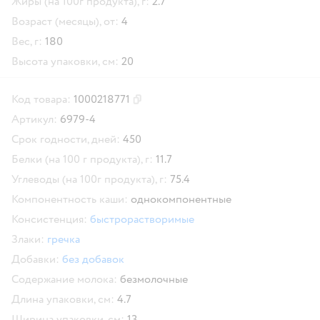
Жиры (на 100г продукта), г:
2.7
Возраст (месяцы), от:
4
Вес, г:
180
Высота упаковки, см:
20
Код товара:
1000218771
Скопировать код товара
Артикул:
6979-4
Срок годности, дней:
450
Белки (на 100 г продукта), г:
11.7
Углеводы (на 100г продукта), г:
75.4
Компонентность каши:
однокомпонентные
Консистенция:
быстрорастворимые
Злаки:
гречка
Добавки:
без добавок
Содержание молока:
безмолочные
Длина упаковки, см:
4.7
Ширина упаковки, см:
13