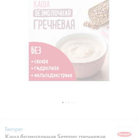
Semper
Каша безмолочная Semper гречневая
S