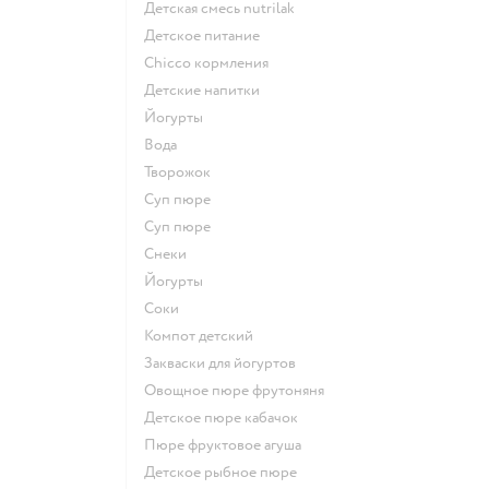
детская смесь nutrilak
детское питание
chicco кормления
детские напитки
йогурты
Вода
творожок
суп пюре
суп пюре
Снеки
йогурты
Соки
компот детский
Закваски для йогуртов
овощное пюре фрутоняня
детское пюре кабачок
пюре фруктовое агуша
детское рыбное пюре