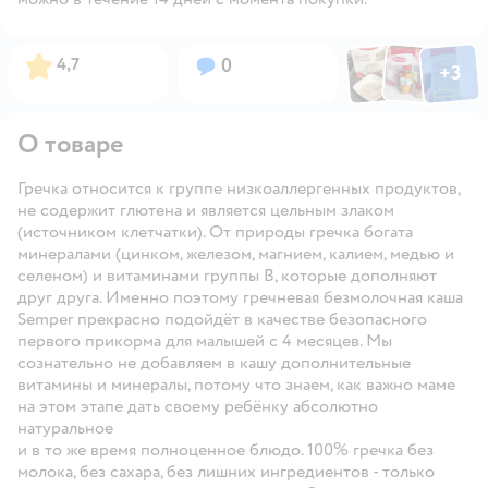
Фото по
Фото пользовател
Фото пользо
Рейтинг:
Вопросов:
4,7
0
+
3
Открыть га
О товаре
Гречка относится к группе низкоаллергенных продуктов,
не содержит глютена и является цельным злаком
(источником клетчатки). От природы гречка богата
минералами (цинком, железом, магнием, калием, медью и
селеном) и витаминами группы B, которые дополняют
друг друга. Именно поэтому гречневая безмолочная каша
Semper прекрасно подойдёт в качестве безопасного
первого прикорма для малышей с 4 месяцев. Мы
сознательно не добавляем в кашу дополнительные
витамины и минералы, потому что знаем, как важно маме
на этом этапе дать своему ребёнку абсолютно
натуральное
и в то же время полноценное блюдо. 100% гречка без
молока, без сахара, без лишних ингредиентов - только