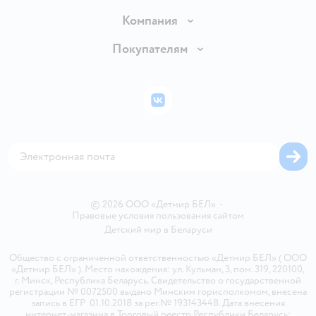
Доставка и оплата
Компания
Обмен и возврат товара
Вакансии
Покупателям
Правила продажи
Подарочные карты
Политика конфиденциальности
Бонусные карты
Политика использования файлов cookie
ВКонтакте
Блог
Обратная связь
Магазины сети
Карта сайта
© 2026 ООО «Детмир БЕЛ»
•
Правовые условия пользования сайтом
Детский мир в
Беларуси
Общество с ограниченной ответственностью «Детмир БЕЛ» ( ООО
«Детмир БЕЛ» ). Место нахождения: ул. Кульман, 3, пом. 319, 220100,
г. Минск, Республика Беларусь. Свидетельство о государственной
регистрации № 0072500 выдано Минским горисполкомом, внесена
запись в ЕГР 01.10.2018 за рег.№ 193143448. Дата внесения
интернет-магазина в Торговый реестр Республики Беларусь: