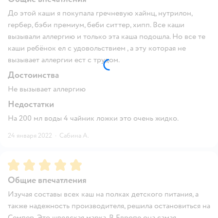
До этой каши я покупала гречневую хайнц, нутрилон,
гербер, бэби премиум, беби ситтер, хипп. Все каши
вызывали аллергию и только эта каша подошла. Но все те
каши ребёнок ел с удовольствием , а эту которая не
вызывает аллергии ест с трудом.
Достоинства
Не вызывает аллергию
Недостатки
На 200 мл воды 4 чайник ложки это очень жидко.
24 января 2022
·
Сабина А.
Рейтинг:
5
Общие впечатления
Изучая составы всех каш на полках детского питания, а
также надежность производителя, решила остановиться на
Семпер. Это шведская марка. В Европе она самая