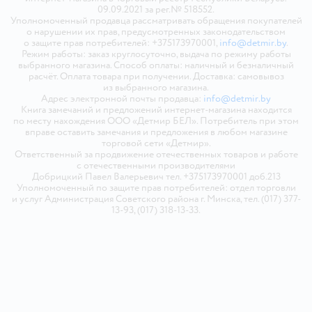
09.09.2021 за рег.№ 518552.
Уполномоченный продавца рассматривать обращения покупателей
о нарушении их прав, предусмотренных законодательством
о защите прав потребителей: +375173970001,
info@detmir.by
.
Режим работы: заказ круглосуточно, выдача по режиму работы
выбранного магазина. Способ оплаты: наличный и безналичный
расчёт. Оплата товара при получении. Доставка: самовывоз
из выбранного магазина.
Адрес электронной почты продавца:
info@detmir.by
Книга замечаний и предложений интернет-магазина находится
по месту нахождения ООО «Детмир БЕЛ». Потребитель при этом
вправе оставить замечания и предложения в любом магазине
торговой сети «Детмир».
Ответственный за продвижение отечественных товаров и работе
с отечественными производителями
Добрицкий Павел Валерьевич тел. +375173970001 доб.213
Уполномоченный по защите прав потребителей: отдел торговли
и услуг Администрация Советского района г. Минска, тел. (017) 377-
13-93, (017) 318-13-33.