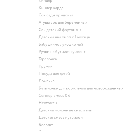
киндер
киндер кардс
сок сады придонья
агуша сок для беременных
сок детский фрутоняня
детский чай хипп с 1 месяца
бабушкино лукошко чай
ручки на бутылочку авент
тарелочка
кружки
посуда для детей
ложечка
бутылочки для кормления для новорожденных
семпер смесь 0 6
нестожен
Детские молочные смеси nan
детская смесь нутрилон
беллакт