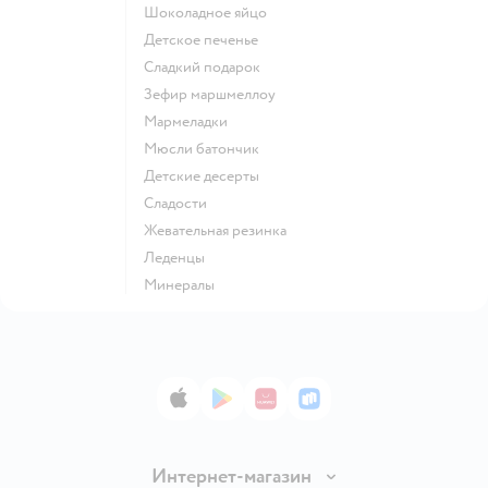
шоколадное яйцо
детское печенье
сладкий подарок
зефир маршмеллоу
мармеладки
мюсли батончик
детские десерты
сладости
жевательная резинка
леденцы
Минералы
App Store
Google Play
AppGallery
RuStore
Интернет-магазин