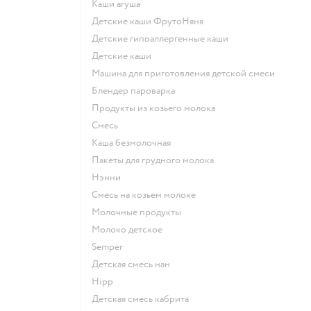
каши агуша
Детские каши ФрутоНяня
Детские гипоаллергенные каши
детские каши
машина для приготовления детской смеси
блендер пароварка
продукты из козьего молока
смесь
каша безмолочная
пакеты для грудного молока
нэнни
смесь на козьем молоке
молочные продукты
молоко детское
semper
детская смесь нан
hipp
детская смесь кабрита