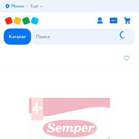
Минск
Ещё
Выбор адреса доставки.
Каталог
В избр