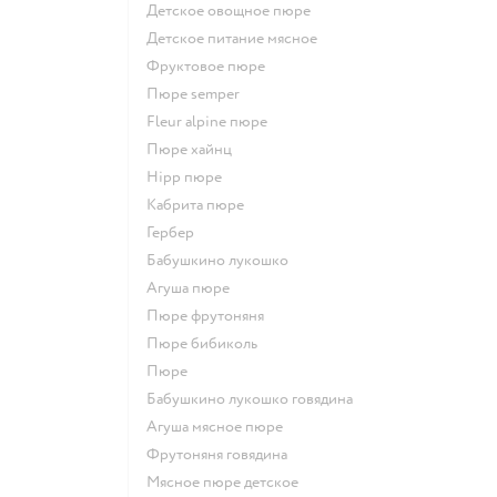
детское овощное пюре
детское питание мясное
фруктовое пюре
пюре semper
fleur alpine пюре
пюре хайнц
hipp пюре
кабрита пюре
гербер
бабушкино лукошко
агуша пюре
пюре фрутоняня
пюре бибиколь
пюре
бабушкино лукошко говядина
агуша мясное пюре
фрутоняня говядина
мясное пюре детское