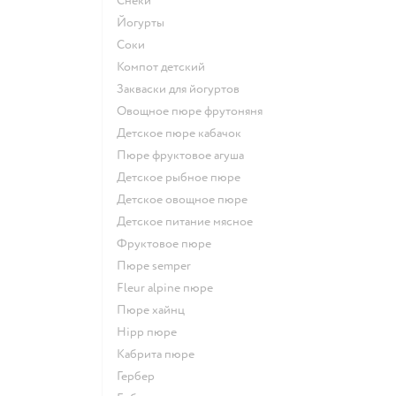
Снеки
йогурты
Соки
компот детский
Закваски для йогуртов
овощное пюре фрутоняня
детское пюре кабачок
пюре фруктовое агуша
детское рыбное пюре
детское овощное пюре
детское питание мясное
фруктовое пюре
пюре semper
fleur alpine пюре
пюре хайнц
hipp пюре
кабрита пюре
гербер