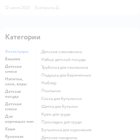
12 июня 2025
·
Екатерина Д.
Категории
Аксессуары
Детские слюнявчики
Бакалея
набор детской посуды
Детские
трубочка для поильника
смеси
подушка для беременных
Напитки,
ниблер
соки, воды
поильник
Детская
посуда
соска для бутылочки
Детские
щетка для бутылок
смеси
крем для груди
Для
кормящих мам
прокладки для груди
Каши
бутылочка для кормления
Кухонная
детские макароны