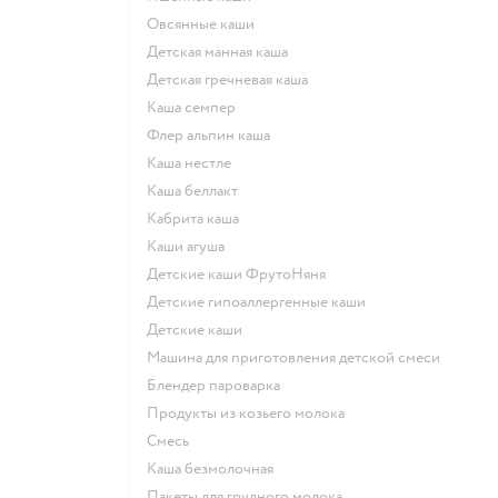
овсянные каши
детская манная каша
детская гречневая каша
каша семпер
флер альпин каша
каша нестле
каша беллакт
кабрита каша
каши агуша
Детские каши ФрутоНяня
Детские гипоаллергенные каши
детские каши
машина для приготовления детской смеси
блендер пароварка
продукты из козьего молока
смесь
каша безмолочная
пакеты для грудного молока