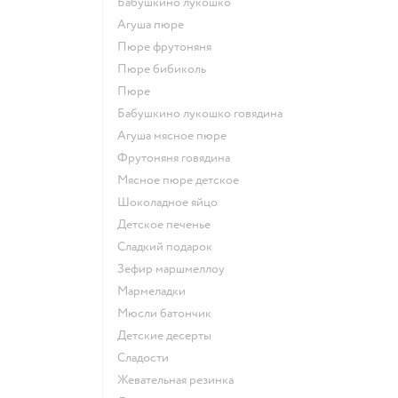
бабушкино лукошко
агуша пюре
пюре фрутоняня
пюре бибиколь
пюре
бабушкино лукошко говядина
агуша мясное пюре
фрутоняня говядина
мясное пюре детское
шоколадное яйцо
детское печенье
сладкий подарок
зефир маршмеллоу
мармеладки
мюсли батончик
детские десерты
сладости
жевательная резинка