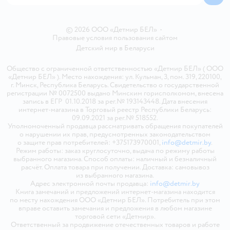
© 2026 ООО «Детмир БЕЛ»
•
Правовые условия пользования сайтом
Детский мир в
Беларуси
Общество с ограниченной ответственностью «Детмир БЕЛ» ( ООО
«Детмир БЕЛ» ). Место нахождения: ул. Кульман, 3, пом. 319, 220100,
г. Минск, Республика Беларусь. Свидетельство о государственной
регистрации № 0072500 выдано Минским горисполкомом, внесена
запись в ЕГР 01.10.2018 за рег.№ 193143448. Дата внесения
интернет-магазина в Торговый реестр Республики Беларусь:
09.09.2021 за рег.№ 518552.
Уполномоченный продавца рассматривать обращения покупателей
о нарушении их прав, предусмотренных законодательством
о защите прав потребителей: +375173970001,
info@detmir.by
.
Режим работы: заказ круглосуточно, выдача по режиму работы
выбранного магазина. Способ оплаты: наличный и безналичный
расчёт. Оплата товара при получении. Доставка: самовывоз
из выбранного магазина.
Адрес электронной почты продавца:
info@detmir.by
Книга замечаний и предложений интернет-магазина находится
по месту нахождения ООО «Детмир БЕЛ». Потребитель при этом
вправе оставить замечания и предложения в любом магазине
торговой сети «Детмир».
Ответственный за продвижение отечественных товаров и работе