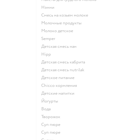
нэнни
смесь на козьем молоке
молочные продукты
молоко детское
semper
детская смесь нан
hipp
детская смесь кабрита
детская смесь nutrilak
детское питание
chicco кормления
детские напитки
йогурты
Вода
творожок
суп пюре
суп пюре