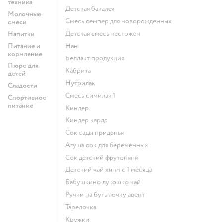
техника
детская бакалея
Молочные
смесь семпер для новорожденных
смеси
детская смесь нестожен
Напитки
Питание и
нан
кормление
беллакт продукция
Пюре для
кабрита
детей
нутрилак
Сладости
смесь симилак 1
Спортивное
питание
киндер
киндер кардс
сок сады придонья
агуша сок для беременных
сок детский фрутоняня
детский чай хипп с 1 месяца
бабушкино лукошко чай
ручки на бутылочку авент
тарелочка
кружки