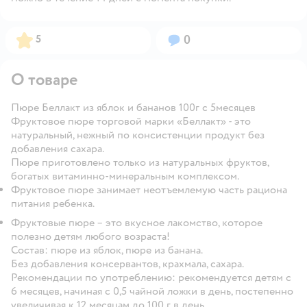
Рейтинг:
Вопросов:
5
0
О товаре
Пюре Беллакт из яблок и бананов 100г с 5месяцев
Фруктовое пюре торговой марки «Беллакт» - это
натуральный, нежный по консистенции продукт без
добавления сахара.
Пюре приготовлено только из натуральных фруктов,
богатых витаминно-минеральным комплексом.
Фруктовое пюре занимает неотъемлемую часть рациона
питания ребенка.
Фруктовые пюре – это вкусное лакомство, которое
полезно детям любого возраста!
Состав:
пюре из яблок, пюре из банана.
Без добавления консервантов, крахмала, сахара.
Рекомендации по употреблению:
рекомендуется детям с
6 месяцев, начиная с 0,5 чайной ложки в день, постепенно
увеличивая к 12 месяцам до 100 г в день.