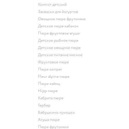
компот детский
Закваски для йогуртов
овощное пюре фрутоняня
детское пюре кабачок
пюре фруктовое агуша
детское рыбное пюре
детское овощное пюре
детское питание мясное
фруктовое пюре
пюре semper
fleur alpine пюре
пюре хайнц
hipp пюре
кабрита пюре
гербер
бабушкино лукошко
агуша пюре
пюре фрутоняня