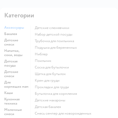
Категории
Аксессуары
Детские слюнявчики
Бакалея
набор детской посуды
Детские
трубочка для поильника
смеси
подушка для беременных
Напитки,
ниблер
соки, воды
поильник
Детская
посуда
соска для бутылочки
Детские
щетка для бутылок
смеси
крем для груди
Для
кормящих мам
прокладки для груди
Каши
бутылочка для кормления
Кухонная
детские макароны
техника
детская бакалея
Молочные
смесь семпер для новорожденных
смеси