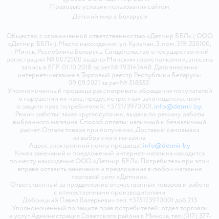
Правовые условия пользования сайтом
Детский мир в
Беларуси
Общество с ограниченной ответственностью «Детмир БЕЛ» ( ООО
«Детмир БЕЛ» ). Место нахождения: ул. Кульман, 3, пом. 319, 220100,
г. Минск, Республика Беларусь. Свидетельство о государственной
регистрации № 0072500 выдано Минским горисполкомом, внесена
запись в ЕГР 01.10.2018 за рег.№ 193143448. Дата внесения
интернет-магазина в Торговый реестр Республики Беларусь:
09.09.2021 за рег.№ 518552.
Уполномоченный продавца рассматривать обращения покупателей
о нарушении их прав, предусмотренных законодательством
о защите прав потребителей: +375173970001,
info@detmir.by
.
Режим работы: заказ круглосуточно, выдача по режиму работы
выбранного магазина. Способ оплаты: наличный и безналичный
расчёт. Оплата товара при получении. Доставка: самовывоз
из выбранного магазина.
Адрес электронной почты продавца:
info@detmir.by
Книга замечаний и предложений интернет-магазина находится
по месту нахождения ООО «Детмир БЕЛ». Потребитель при этом
вправе оставить замечания и предложения в любом магазине
торговой сети «Детмир».
Ответственный за продвижение отечественных товаров и работе
с отечественными производителями
Добрицкий Павел Валерьевич тел. +375173970001 доб.213
Уполномоченный по защите прав потребителей: отдел торговли
и услуг Администрация Советского района г. Минска, тел. (017) 377-