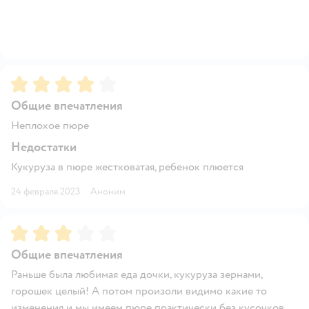
Рейтинг:
4
Общие впечатления
Неплохое пюре
Недостатки
Кукуруза в пюре жестковатая, ребенок плюется
24 февраля 2023
·
Аноним
Рейтинг:
3
Общие впечатления
Раньше была любимая еда дочки, кукуруза зернами,
горошек целый! А потом произоли видимо какие то
изменения и мы имеем пюре практически без кусочков,