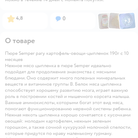
Фото по
Фото пользовател
Фото пользо
Рейтинг:
Вопросов:
4,8
0
+
3
Открыть га
О товаре
Пюре Semper рагу картофель-овощи-цыпленок 190г с 10
месяцев
Нежное мясо цыпленка в пюре Semper идеально
подойдет для продолжения знакомства с мясными
блюдами. Оно содержит много полезных минеральных
веществ и витаминов группы В. Белок мяса цыпленка
способствует хорошему развитию мозга, играет важную
роль в построении костей и мышечного корсета малыша.
Важные аминокислоты, которыми богат этот вид мяса,
помогают функционированию нервной системы ребенка.
Нежная мякоть цыпленка хорошо сочетается с кусочками
овощей: молодым картофелем, нежным зеленым
горошком, а также сочной кукурузой молочной спелости,
которые придутся по нраву маленькому гурману.