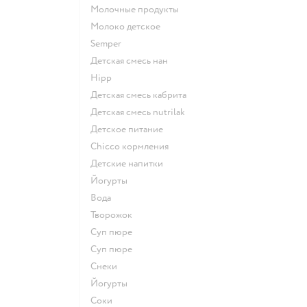
молочные продукты
молоко детское
semper
детская смесь нан
hipp
детская смесь кабрита
детская смесь nutrilak
детское питание
chicco кормления
детские напитки
йогурты
Вода
творожок
суп пюре
суп пюре
Снеки
йогурты
Соки