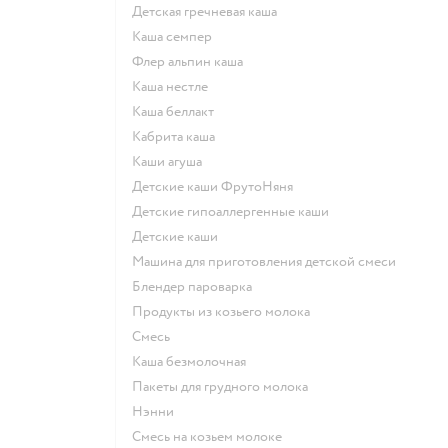
детская гречневая каша
каша семпер
флер альпин каша
каша нестле
каша беллакт
кабрита каша
каши агуша
Детские каши ФрутоНяня
Детские гипоаллергенные каши
детские каши
машина для приготовления детской смеси
блендер пароварка
продукты из козьего молока
смесь
каша безмолочная
пакеты для грудного молока
нэнни
смесь на козьем молоке