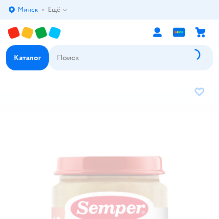
Минск
Ещё
Выбор адреса доставки.
Каталог
В избр