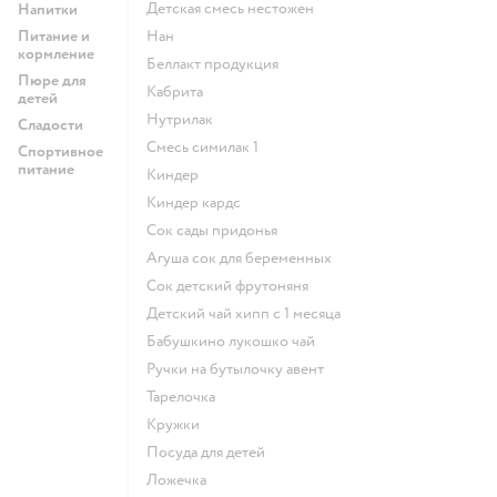
детская смесь нестожен
Напитки
Питание и
нан
кормление
беллакт продукция
Пюре для
кабрита
детей
нутрилак
Сладости
смесь симилак 1
Спортивное
питание
киндер
киндер кардс
сок сады придонья
агуша сок для беременных
сок детский фрутоняня
детский чай хипп с 1 месяца
бабушкино лукошко чай
ручки на бутылочку авент
тарелочка
кружки
посуда для детей
ложечка