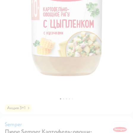
Акция 3+1
Semper
Пюре Semper Картофель-овощи-
S