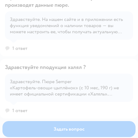
производят данные пюре.
Здравствуйте. На нашем сайте и в приложении есть
Открыть вопрос
функция уведомлений о наличии товаров — вы
можете настроить ее, чтобы получать актуальную
информацию.
1 ответ
Здравствуйте пподукция халял ?
Здравствуйте. Пюре Semper
«Картофель‑овощи‑цыплёнок» (с 10 мес, 190 г) не
Открыть вопрос
имеет официальной сертификации «Халяль».
Продукция бренда Semper производится в Швеции и
соответствует европейским стандартам качества, но
1 ответ
статус «Halal» для мясных пюре не заявлен.
Задать вопрос