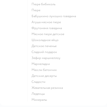
пюре бибиколь
пюре
бабушкино лукошко говядина
агуша мясное пюре
фрутоняня говядина
мясное пюре детское
шоколадное яйцо
детское печенье
сладкий подарок
зефир маршмеллоу
мармеладки
мюсли батончик
детские десерты
сладости
жевательная резинка
леденцы
Минералы