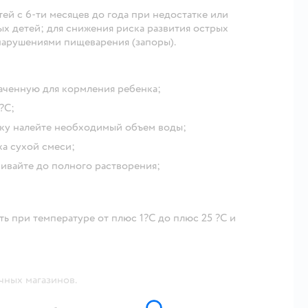
ей с 6-ти месяцев до года при недостатке или
ых детей; для снижения риска развития острых
арушениями пищеварения (запоры).
наченную для кормления ребенка;
?С;
чку налейте необходимый объем воды;
ха сухой смеси;
ивайте до полного растворения;
ть при температуре от плюс 1?С до плюс 25 ?С и
чных магазинов.