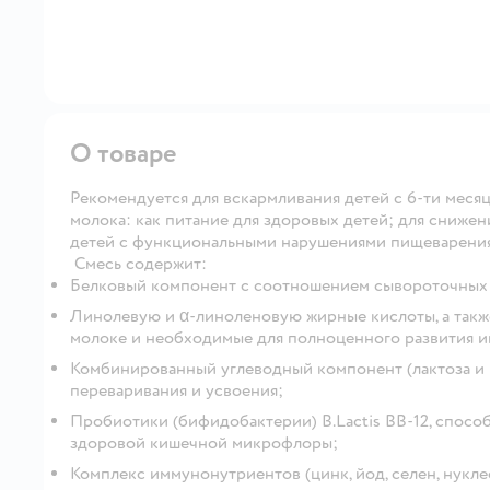
О товаре
Рекомендуется для вскармливания детей с 6-ти месяц
молока: как питание для здоровых детей; для сниже
детей с функциональными нарушениями пищеварения 
Смесь содержит:
Белковый компонент с соотношением сывороточных б
Линолевую и α-линоленовую жирные кислоты, а такж
молоке и необходимые для полноценного развития им
Комбинированный углеводный компонент (лактоза и
переваривания и усвоения;
Пробиотики (бифидобактерии) В.Lactis ВВ-12, спос
здоровой кишечной микрофлоры;
Комплекс иммунонутриентов (цинк, йод, селен, нук