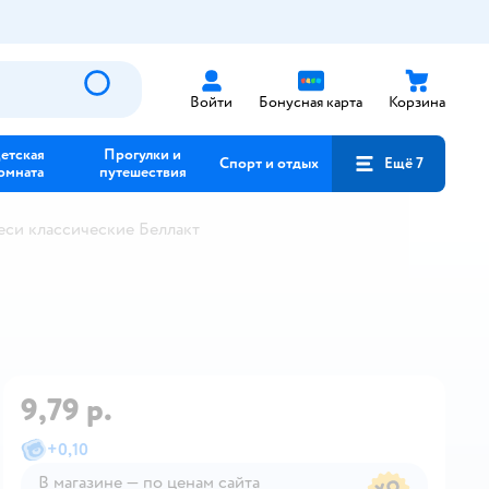
Войти
Бонусная карта
Корзина
етская
Прогулки и
Спорт и отдых
Ещё 7
омната
путешествия
еси классические Беллакт
9,79 р.
+
0,10
В магазине — по ценам сайта