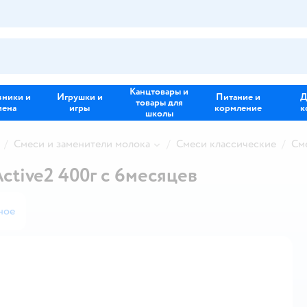
Канцтовары и
зники и
Игрушки и
Питание и
Д
товары для
иена
игры
кормление
к
школы
Смеси и заменители молока
Смеси классические
См
ctive2 400г с 6месяцев
ное