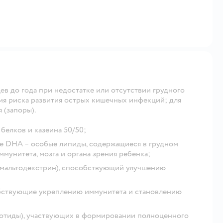
ев до года при недостатке или отсутствии грудного
ния риска развития острых кишечных инфекций; для
(запоры).
елков и казеина 50/50;
е DHA – особые липиды, содержащиеся в грудном
мунитета, мозга и органа зрения ребенка;
 мальтодекстрин), способствующий улучшению
обствующие укреплению иммунитета и становлению
леотиды), участвующих в формировании полноценного