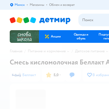
Минск
Магазины
Обмен и возврат
Выбор адреса доставки.
Одежда и
Подгу
Акции
обувь
гиг
Главная
Питание и кормление
Детское питание
Смесь кисломолочная Беллакт A
Беллакт
5,0
·
В избран