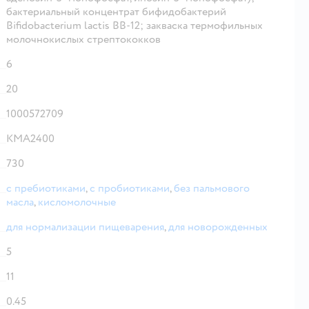
бактериальный концентрат бифидобактерий
Bifidobacterium lactis BB-12; закваска термофильных
молочнокислых стрептококков
6
20
1000572709
КМА2400
730
с пребиотиками
,
с пробиотиками
,
без пальмового
масла
,
кисломолочные
для нормализации пищеварения
,
для новорожденных
5
11
0.45