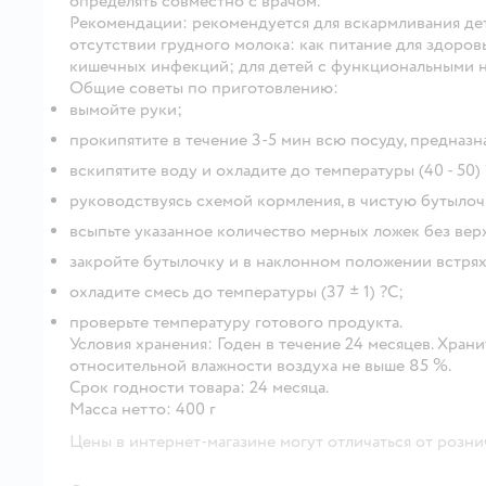
определять совместно с врачом.
Рекомендации:
рекомендуется для вскармливания дет
отсутствии грудного молока: как питание для здоров
кишечных инфекций; для детей с функциональными н
Общие советы по приготовлению:
вымойте руки;
прокипятите в течение 3-5 мин всю посуду, предназ
вскипятите воду и охладите до температуры (40 - 50) 
руководствуясь схемой кормления, в чистую бутыло
всыпьте указанное количество мерных ложек без вер
закройте бутылочку и в наклонном положении встрях
охладите смесь до температуры (37 ± 1) ?С;
проверьте температуру готового продукта.
Условия хранения:
Годен в течение 24 месяцев. Храни
относительной влажности воздуха не выше 85 %.
Срок годности товара:
24 месяца.
Масса нетто:
400 г
Цены в интернет-магазине могут отличаться от розни