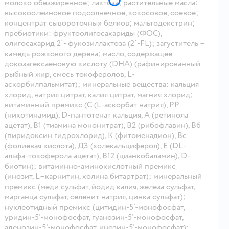
молоко обезжиренное; лактоза; растительные масла:
высокоолеиновое подсолнечное, кокосовое, соевое;
концентрат сывороточных белков; мальтодекстрин;
пребиотики: фруктоолигосахариды (ФОС),
олигосахарид 2´- фукозиллактоза (2´-FL); загуститель –
камедь рожкового дерева; масло, содержащее
докозагексаеновую кислоту (DHA) (рафинированный
рыбный жир, смесь токоферолов, L-
аскорбилпальмитат); минеральные вещества: кальция
хлорид, натрия цитрат, калия цитрат, магния хлорид;
витаминный премикс (С (L-аскорбат натрия), РР
(никотинамид), D-пантотенат кальция, А (ретинола
ацетат), В1 (тиамина мононитрат), В2 (рибофлавин), В6
(пиридоксин гидрохлорид), К (фитоменадион), Вс
(фолиевая кислота), Д3 (холекальциферол), Е (DL-
альфа-токоферолa aцетат), В12 (цианкобаламин), D-
биотин); витаминно-аминокислотный премикс
(инозит, L–карнитин, холина битартрат); минеральный
премикс (меди сульфат, йодид калия, железа сульфат,
марганца сульфат, селенит натрия, цинка сульфат);
нуклеотидный премикс (цитидин-5'-монофосфат,
уридин-5'-монофосфат, гуанозин-5'-монофосфат,
аденозин-5'-монофосфат, инозин-5'-монофосфат);