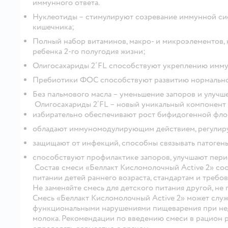
иммунного ответа.
Нуклеотиды – стимулируют созревание иммунной сис
кишечника;
Полный набор витаминов, макро- и микроэлементов, 
ребенка 2-го полугодия жизни;
Олигосахариды 2´FL способствуют укреплению иммун
Пребиотики ФОС способствуют развитию нормально
Без пальмового масла – уменьшение запоров и улучше
Олигосахариды 2’FL – новый уникальный компонент
избирательно обеспечивают рост бифидогенной фло
обладают иммуномодулирующим действием, регулир
защищают от инфекций, способны связывать патогены
способствуют профилактике запоров, улучшают перис
Состав смеси «Беллакт Кисломолочный Active 2» со
питании детей раннего возраста, стандартам и требо
Не заменяйте смесь для детского питания другой, не
Смесь «Беллакт Кисломолочный Active 2» может служ
функциональными нарушениями пищеварения при нед
молока. Рекомендации по введению смеси в рацион р