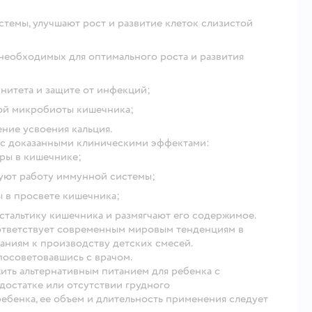
темы, улучшают рост и развитие клеток слизистой
необходимых для оптимального роста и развития
итета и защите от инфекций;
й микробиоты кишечника;
ние усвоения кальция.
 с доказанными клиническими эффектами:
ры в кишечнике;
уют работу иммунной системы;
 в просвете кишечника;
тальтику кишечника и размягчают его содержимое.
ответствует современным мировым тенденциям в
ваниям к производству детских смесей.
 посоветовавшись с врачом.
ить альтернативным питанием для ребенка с
остатке или отсутствии грудного
ебенка, ее объем и длительность применения следует