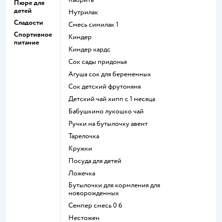
Пюре для
детей
нутрилак
Сладости
смесь симилак 1
Спортивное
киндер
питание
киндер кардс
сок сады придонья
агуша сок для беременных
сок детский фрутоняня
детский чай хипп с 1 месяца
бабушкино лукошко чай
ручки на бутылочку авент
тарелочка
кружки
посуда для детей
ложечка
бутылочки для кормления для
новорожденных
семпер смесь 0 6
нестожен