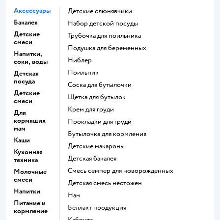
Аксессуары
Детские слюнявчики
Бакалея
набор детской посуды
Детские
трубочка для поильника
смеси
подушка для беременных
Напитки,
ниблер
соки, воды
поильник
Детская
посуда
соска для бутылочки
Детские
щетка для бутылок
смеси
крем для груди
Для
кормящих
прокладки для груди
мам
бутылочка для кормления
Каши
детские макароны
Кухонная
детская бакалея
техника
смесь семпер для новорожденных
Молочные
смеси
детская смесь нестожен
Напитки
нан
Питание и
беллакт продукция
кормление
кабрита