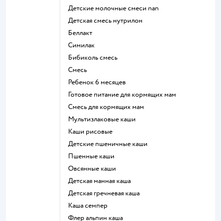
Детские молочные смеси nan
детская смесь нутрилон
беллакт
симилак
бибиколь смесь
смесь
ребенок 6 месяцев
готовое питание для кормящих мам
смесь для кормящих мам
Мультизлаковые каши
Каши рисовые
Детские пшеничные каши
Пшенные каши
овсянные каши
детская манная каша
детская гречневая каша
каша семпер
флер альпин каша