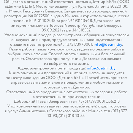
Общество с ограниченной ответственностью «Детмир БЕЛ» ( ООО
«Детмир БЕЛ» ). Место нахождения: ул. Кульман, 3, пом. 319, 220100,
г. Минск, Республика Беларусь. Свидетельство о государственной
регистрации № 0072500 выдано Минским горисполкомом, внесена
запись в ЕГР 01.10.2018 за рег.№ 193143448. Дата внесения
интернет-магазина в Торговый реестр Республики Беларусь:
09.09.2021 за рег.№ 518552.
Уполномоченный продавца рассматривать обращения покупателей
о нарушении их прав, предусмотренных законодательством
о защите прав потребителей: +375173970001,
info@detmir.by
.
Режим работы: заказ круглосуточно, выдача по режиму работы
выбранного магазина. Способ оплаты: наличный и безналичный
расчёт. Оплата товара при получении. Доставка: самовывоз
из выбранного магазина.
Адрес электронной почты продавца:
info@detmir.by
Книга замечаний и предложений интернет-магазина находится
по месту нахождения ООО «Детмир БЕЛ». Потребитель при этом
вправе оставить замечания и предложения в любом магазине
торговой сети «Детмир».
Ответственный за продвижение отечественных товаров и работе
с отечественными производителями
Добрицкий Павел Валерьевич тел. +375173970001 доб.213
Уполномоченный по защите прав потребителей: отдел торговли
и услуг Администрация Советского района г. Минска, тел. (017) 377-
13-93, (017) 318-13-33.