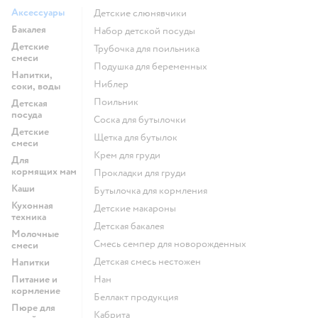
Аксессуары
Детские слюнявчики
Бакалея
набор детской посуды
Детские
трубочка для поильника
смеси
подушка для беременных
Напитки,
ниблер
соки, воды
поильник
Детская
посуда
соска для бутылочки
Детские
щетка для бутылок
смеси
крем для груди
Для
кормящих мам
прокладки для груди
Каши
бутылочка для кормления
Кухонная
детские макароны
техника
детская бакалея
Молочные
смесь семпер для новорожденных
смеси
детская смесь нестожен
Напитки
Питание и
нан
кормление
беллакт продукция
Пюре для
кабрита