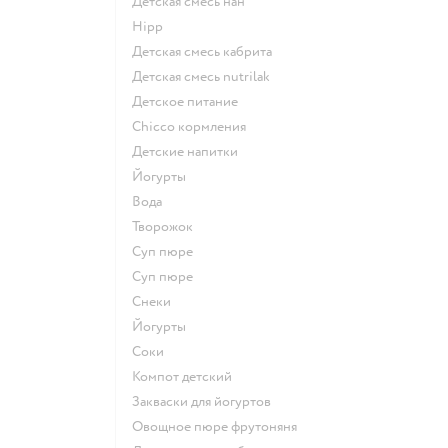
детская смесь нан
hipp
детская смесь кабрита
детская смесь nutrilak
детское питание
chicco кормления
детские напитки
йогурты
Вода
творожок
суп пюре
суп пюре
Снеки
йогурты
Соки
компот детский
Закваски для йогуртов
овощное пюре фрутоняня