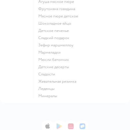
агуша мясное пюре
фрутоняня говядина
мясное пюре детское
шоколадное яйцо
детское печенье
сладкий подарок
зефир маршмеллоу
мармеладки
мюсли батончик
детские десерты
сладости
жевательная резинка
леденцы
Минералы
App Store
Google Play
AppGallery
RuStore