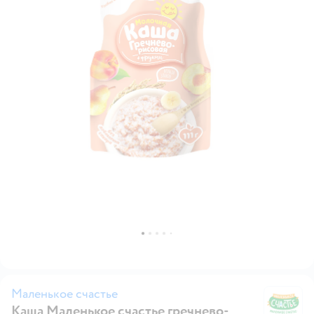
Маленькое счастье
Каша Маленькое счастье гречнево-
Ма