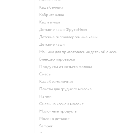
каша беллакт
кабрита каша
каши агуша
Детские каши ФрутоНяня
Детские гипоаллергенные каши
детские каши
машина для приготовления детской смеси
блендер пароварка
продукты из козьего молока
смесь
каша безмолочная
пакеты для грудного молока
нэнни
смесь на козьем молоке
молочные продукты
молоко детское
semper