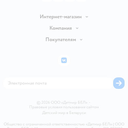
Интернет-магазин
Доставка и оплата
Компания
Обмен и возврат товара
Вакансии
Покупателям
Правила продажи
Подарочные карты
Политика конфиденциальности
Бонусные карты
Политика использования файлов cookie
ВКонтакте
Блог
Обратная связь
Магазины сети
Карта сайта
© 2026 ООО «Детмир БЕЛ»
•
Правовые условия пользования сайтом
Детский мир в
Беларуси
Общество с ограниченной ответственностью «Детмир БЕЛ» ( ООО