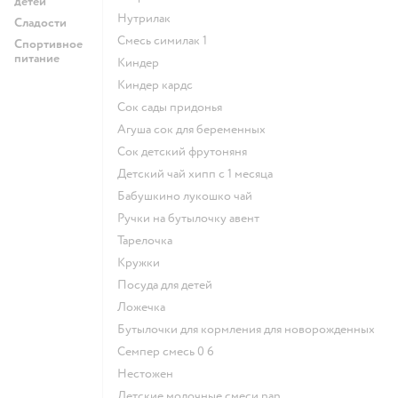
детей
нутрилак
Сладости
смесь симилак 1
Спортивное
питание
киндер
киндер кардс
сок сады придонья
агуша сок для беременных
сок детский фрутоняня
детский чай хипп с 1 месяца
бабушкино лукошко чай
ручки на бутылочку авент
тарелочка
кружки
посуда для детей
ложечка
бутылочки для кормления для новорожденных
семпер смесь 0 6
нестожен
Детские молочные смеси nan