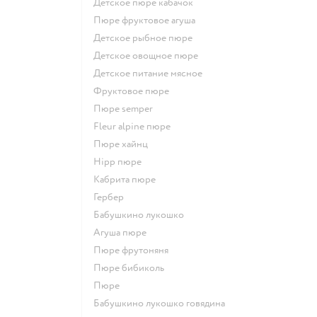
детское пюре кабачок
пюре фруктовое агуша
детское рыбное пюре
детское овощное пюре
детское питание мясное
фруктовое пюре
пюре semper
fleur alpine пюре
пюре хайнц
hipp пюре
кабрита пюре
гербер
бабушкино лукошко
агуша пюре
пюре фрутоняня
пюре бибиколь
пюре
бабушкино лукошко говядина