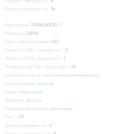
Возраст (месяцы), от:
8
Высота упаковки, см:
16
Код товара:
1000624800
Скопировать код товара
Артикул:
23896
Срок годности, дней:
455
Белки (на 100 г продукта), г:
2
Жиры (на 100г продукта), г:
1
Углеводы (на 100г продукта), г:
16
Компонентность каши:
многокомпонентные
Консистенция:
жидкие
Злаки:
гречка
,
рис
Добавки:
фрукты
Содержание молока:
молочные
Вес, г:
111
Длина упаковки, см:
3
Ширина упаковки, см:
8