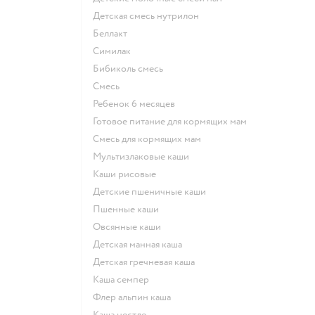
детская смесь нутрилон
беллакт
симилак
бибиколь смесь
смесь
ребенок 6 месяцев
готовое питание для кормящих мам
смесь для кормящих мам
Мультизлаковые каши
Каши рисовые
Детские пшеничные каши
Пшенные каши
овсянные каши
детская манная каша
детская гречневая каша
каша семпер
флер альпин каша
каша нестле