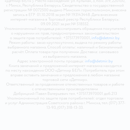
«Детмир БЕЛ» ). Место нахождения: ул. Кульман, 3, пом. 319, 220100,
г. Минск, Республика Беларусь. Свидетельство о государственной
регистрации № 0072500 выдано Минским горисполкомом, внесена
запись в ЕГР 01.10.2018 за рег.№ 193143448. Дата внесения
интернет-магазина в Торговый реестр Республики Беларусь:
09.09.2021 за рег.№ 518552.
Уполномоченный продавца рассматривать обращения покупателей
о нарушении их прав, предусмотренных законодательством
о защите прав потребителей: +375173970001,
info@detmir.by
.
Режим работы: заказ круглосуточно, выдача по режиму работы
выбранного магазина. Способ оплаты: наличный и безналичный
расчёт. Оплата товара при получении. Доставка: самовывоз
из выбранного магазина.
Адрес электронной почты продавца:
info@detmir.by
Книга замечаний и предложений интернет-магазина находится
по месту нахождения ООО «Детмир БЕЛ». Потребитель при этом
вправе оставить замечания и предложения в любом магазине
торговой сети «Детмир».
Ответственный за продвижение отечественных товаров и работе
с отечественными производителями
Добрицкий Павел Валерьевич тел. +375173970001 доб.213
Уполномоченный по защите прав потребителей: отдел торговли
и услуг Администрация Советского района г. Минска, тел. (017) 377-
13-93, (017) 318-13-33.