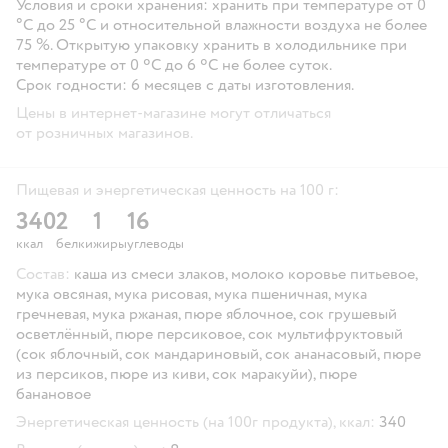
Условия и сроки хранения: хранить при температуре от 0
°С до 25 °С и относительной влажности воздуха не более
75 %. Открытую упаковку хранить в холодильнике при
температуре от 0 ºС до 6 ºС не более суток.
Срок годности: 6 месяцев с даты изготовления.
Цены в интернет-магазине могут отличаться
от розничных магазинов.
Пищевая и энергетическая ценность на 100 г:
340
2
1
16
ккал
белки
жиры
углеводы
Состав:
каша из смеси злаков, молоко коровье питьевое,
мука овсяная, мука рисовая, мука пшеничная, мука
гречневая, мука ржаная, пюре яблочное, сок грушевый
осветлённый, пюре персиковое, сок мультифруктовый
(сок яблочный, сок мандариновый, сок ананасовый, пюре
из персиков, пюре из киви, сок маракуйи), пюре
банановое
Энергетическая ценность (на 100г продукта), ккал:
340