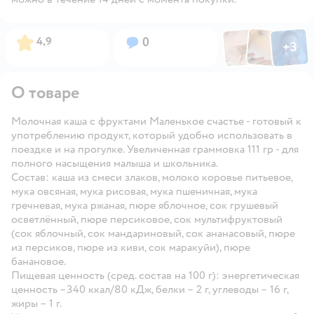
Фото по
Фото пользовател
Фото пользо
Рейтинг:
Вопросов:
4,9
0
+
3
Открыть га
О товаре
Молочная каша с фруктами Маленькое счастье - готовый к
употреблению продукт, который удобно использовать в
поездке и на прогулке. Увеличенная граммовка 111 гр - для
полного насыщения малыша и школьника.
Состав: каша из смеси злаков, молоко коровье питьевое,
мука овсяная, мука рисовая, мука пшеничная, мука
гречневая, мука ржаная, пюре яблочное, сок грушевый
осветлённый, пюре персиковое, сок мультифруктовый
(сок яблочный, сок мандариновый, сок ананасовый, пюре
из персиков, пюре из киви, сок маракуйи), пюре
банановое.
Пищевая ценность (сред. состав на 100 г): энергетическая
ценность –340 ккал/80 кДж, белки – 2 г, углеводы – 16 г,
жиры – 1 г.