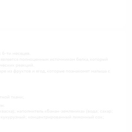
 6-ти месяцев.
 является полноценным источником белка, который
ических реакций.
ре из фруктов и ягод, которые познакомят малыша с
тной ткани;
ы.
васка); наполнитель «Банан-земляника» (вода; сахар;
л кукурузный; концентрированный лимонный сок;