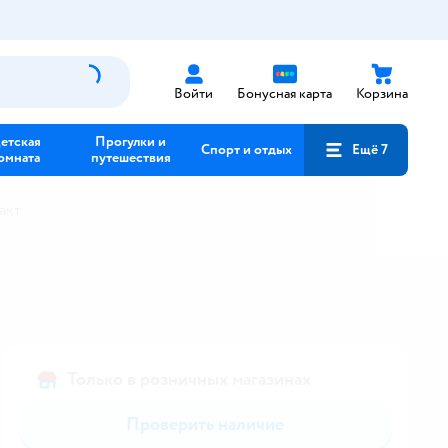
Войти
Бонусная карта
Корзина
етская
Прогулки и
Спорт и отдых
Ещё 7
омната
путешествия
акт
Только в розничных магазинах
Проверить наличие