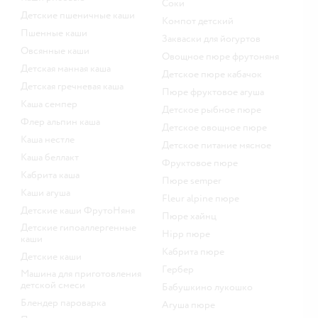
Соки
Детские пшеничные каши
компот детский
Пшенные каши
Закваски для йогуртов
овсянные каши
овощное пюре фрутоняня
детская манная каша
детское пюре кабачок
детская гречневая каша
пюре фруктовое агуша
каша семпер
детское рыбное пюре
флер альпин каша
детское овощное пюре
каша нестле
детское питание мясное
каша беллакт
фруктовое пюре
кабрита каша
пюре semper
каши агуша
fleur alpine пюре
Детские каши ФрутоНяня
пюре хайнц
Детские гипоаллергенные
hipp пюре
каши
кабрита пюре
детские каши
гербер
машина для приготовления
детской смеси
бабушкино лукошко
блендер пароварка
агуша пюре