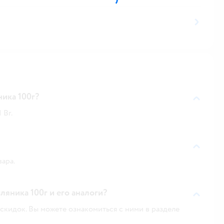
ика 100г?
 Br.
вара.
ляника 100г и его аналоги?
скидок. Вы можете ознакомиться с ними в разделе