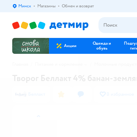
Минск
Магазины
Обмен и возврат
Выбор адреса доставки.
Одежда и
Подгу
Акции
обувь
гиг
Главная
Питание и кормление
Молочные продукты
Творог Беллакт 4% банан-земля
Беллакт
В избранное
назад