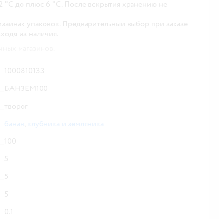
2 °С до плюс 6 °С. После вскрытия хранению не
изайнах упаковок. Предварительный выбор при заказе
сходя из наличия.
чных магазинов.
1000810133
БАНЗЕМ100
творог
банан
,
клубника и земляника
100
5
5
5
0.1