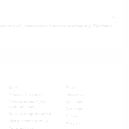
ормацией можно ознакомиться на странице "Доставка
Вода
смесь
творожок
ребенок 6 месяцев
суп пюре
готовое питание для
кормящих мам
суп пюре
смесь для кормящих мам
Снеки
Мультизлаковые каши
йогурты
Каши рисовые