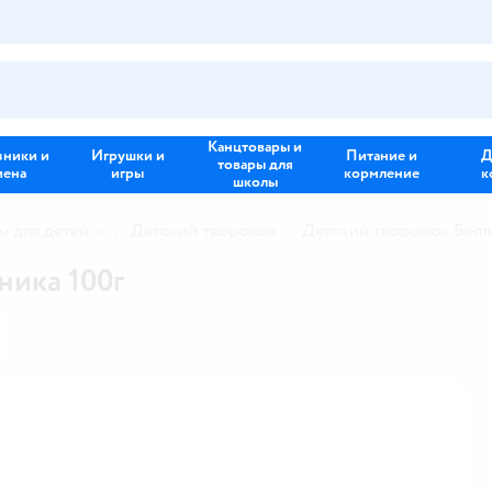
Канцтовары и
зники и
Игрушки и
Питание и
Д
товары для
иена
игры
кормление
к
школы
 для детей
Детский творожок
Детский творожок Белл
ника 100г