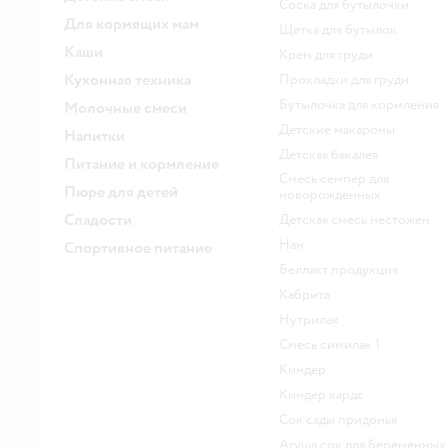
соска для бутылочки
Для кормящих мам
щетка для бутылок
Каши
крем для груди
Кухонная техника
прокладки для груди
бутылочка для кормления
Молочные смеси
детские макароны
Напитки
детская бакалея
Питание и кормление
смесь семпер для
Пюре для детей
новорожденных
Сладости
детская смесь нестожен
нан
Спортивное питание
беллакт продукция
кабрита
нутрилак
смесь симилак 1
киндер
киндер кардс
сок сады придонья
агуша сок для беременных