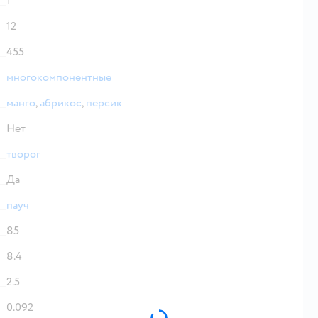
1
12
455
многокомпонентные
манго
,
абрикос
,
персик
Нет
творог
Да
пауч
85
8.4
2.5
0.092