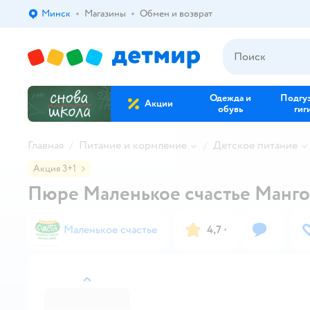
Минск
Магазины
Обмен и возврат
Выбор адреса доставки.
Одежда и
Подгу
Акции
обувь
гиг
Главная
Питание и кормление
Детское питание
Акция 3+1
Пюре Маленькое счастье Манго-
Маленькое счастье
4,7
·
назад