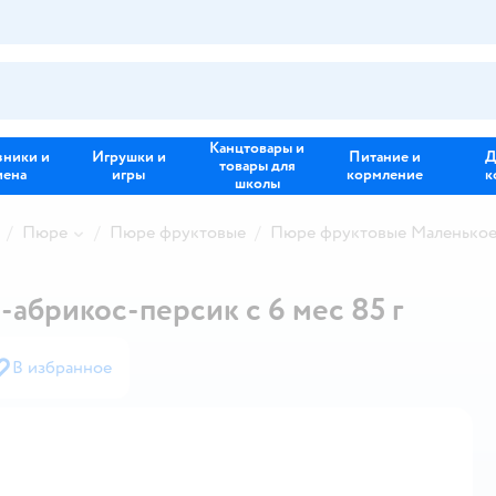
Канцтовары и
зники и
Игрушки и
Питание и
Д
товары для
иена
игры
кормление
к
школы
Пюре
Пюре фруктовые
Пюре фруктовые Маленькое
абрикос-персик с 6 мес 85 г
В избранное