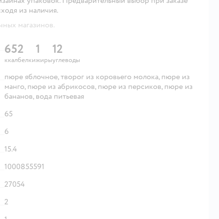
изайнах упаковок. Предварительный выбор при заказе
сходя из наличия.
чных магазинов.
65
2
1
12
ккал
белки
жиры
углеводы
пюре яблочное, творог из коровьего молока, пюре из
манго, пюре из абрикосов, пюре из персиков, пюре из
бананов, вода питьевая
65
6
15.4
1000855591
27054
2