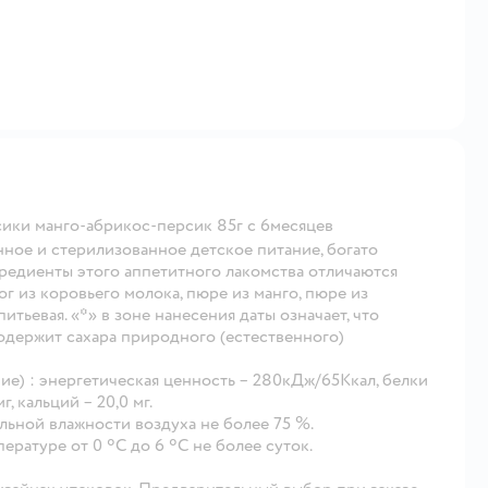
ики манго-абрикос-персик 85г с 6месяцев
ное и стерилизованное детское питание, богато
гредиенты этого аппетитного лакомства отличаются
г из коровьего молока, пюре из манго, пюре из
итьевая. «*» в зоне нанесения даты означает, что
одержит сахара природного (естественного)
ние) : энергетическая ценность – 280кДж/65Ккал, белки
мг, кальций – 20,0 мг.
ельной влажности воздуха не более 75 %.
ратуре от 0 ºС до 6 ºС не более суток.