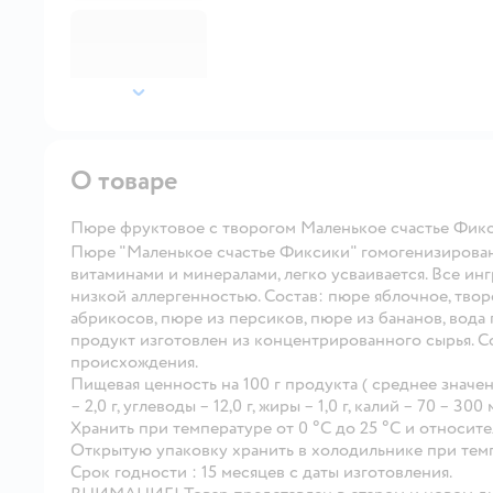
далее
О товаре
Пюре фруктовое с творогом Маленькое счастье Фикс
Пюре "Маленькое счастье Фиксики" гомогенизирован
витаминами и минералами, легко усваивается. Все ин
низкой аллергенностью. Состав: пюре яблочное, творо
абрикосов, пюре из персиков, пюре из бананов, вода п
продукт изготовлен из концентрированного сырья. С
происхождения.
Пищевая ценность на 100 г продукта ( среднее значе
– 2,0 г, углеводы – 12,0 г, жиры – 1,0 г, калий – 70 – 300 
Хранить при температуре от 0 °С до 25 °С и относит
Открытую упаковку хранить в холодильнике при темпе
Срок годности : 15 месяцев с даты изготовления.