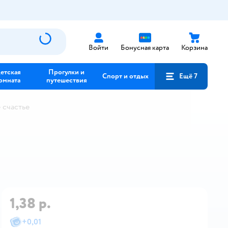
Войти
Бонусная карта
Корзина
етская
Прогулки и
Спорт и отдых
Ещё 7
омната
путешествия
 счастье
1,38 р.
+
0,01