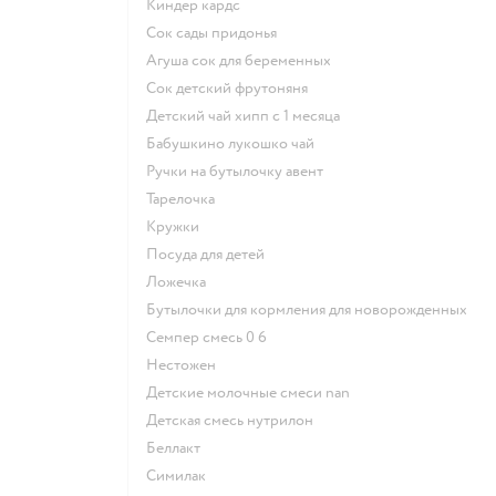
киндер кардс
сок сады придонья
агуша сок для беременных
сок детский фрутоняня
детский чай хипп с 1 месяца
бабушкино лукошко чай
ручки на бутылочку авент
тарелочка
кружки
посуда для детей
ложечка
бутылочки для кормления для новорожденных
семпер смесь 0 6
нестожен
Детские молочные смеси nan
детская смесь нутрилон
беллакт
симилак