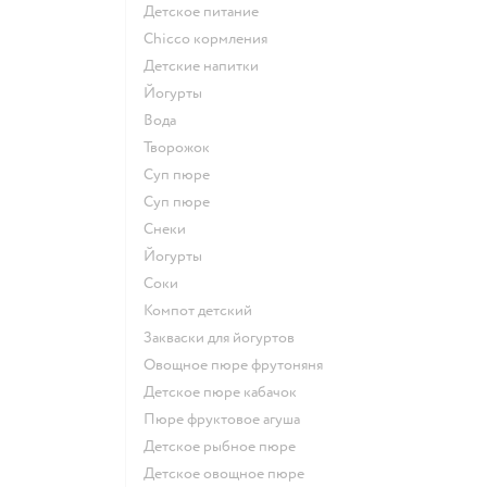
детское питание
chicco кормления
детские напитки
йогурты
Вода
творожок
суп пюре
суп пюре
Снеки
йогурты
Соки
компот детский
Закваски для йогуртов
овощное пюре фрутоняня
детское пюре кабачок
пюре фруктовое агуша
детское рыбное пюре
детское овощное пюре