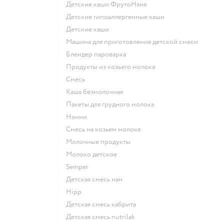
Детские каши ФрутоНяня
Детские гипоаллергенные каши
детские каши
машина для приготовления детской смеси
блендер пароварка
продукты из козьего молока
смесь
каша безмолочная
пакеты для грудного молока
нэнни
смесь на козьем молоке
молочные продукты
молоко детское
semper
детская смесь нан
hipp
детская смесь кабрита
детская смесь nutrilak