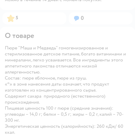
Рейтинг:
Вопросов:
5
0
О товаре
Пюре "Маша и Медведь" гомогенизированное и
стерилизованное детское питание, богато витаминами и
минералами, легко усваивается. Все ингредиенты этого
аппетитного лакомства отличаются низкой
аллергенностью.
Состав: пюре яблочное, пюре из груш.
«*» в зоне нанесения даты означает, что продукт
изготовлен из концентрированного сырья.
Содержит сахара природного (естественного)
происхождения.
Пищевая ценность 100 г пюре (средние значения):
углеводы – 14,0 г; белки – 0,5 г; жиры – 0,2 г, калий – 70-
300 мг.
Энергетическая ценность (калорийность): 260 кДж/ 60
ккал.