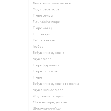
детское питание мясное
фруктовое пюре
пюре semper
fleur alpine пюре
пюре хайнц
hipp пюре
кабрита пюре
гербер
бабушкино лукошко
агуша пюре
пюре фрутоняня
пюре бибиколь
пюре
бабушкино лукошко говядина
агуша мясное пюре
фрутоняня говядина
мясное пюре детское
шоколадное яйцо