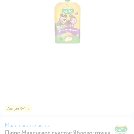
Акция 3+1
Маленькое счастье
Пюре Маленькое счастье Яблоко-груша
Ма