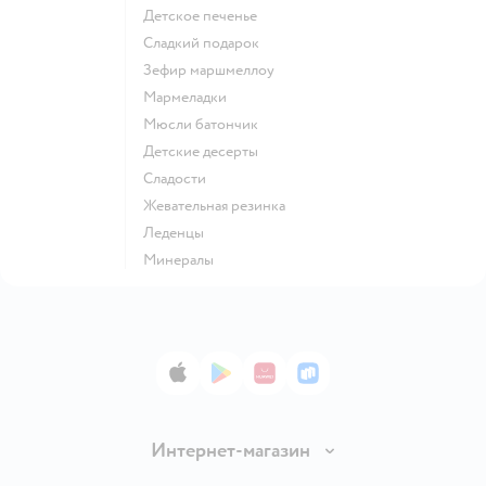
детское печенье
сладкий подарок
зефир маршмеллоу
мармеладки
мюсли батончик
детские десерты
сладости
жевательная резинка
леденцы
Минералы
App Store
Google Play
AppGallery
RuStore
Интернет-магазин