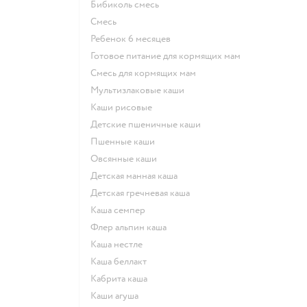
бибиколь смесь
смесь
ребенок 6 месяцев
готовое питание для кормящих мам
смесь для кормящих мам
Мультизлаковые каши
Каши рисовые
Детские пшеничные каши
Пшенные каши
овсянные каши
детская манная каша
детская гречневая каша
каша семпер
флер альпин каша
каша нестле
каша беллакт
кабрита каша
каши агуша