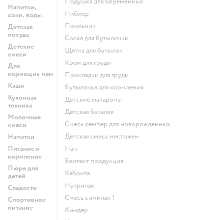
подушка для беременных
Напитки,
ниблер
соки, воды
поильник
Детская
посуда
соска для бутылочки
Детские
щетка для бутылок
смеси
крем для груди
Для
кормящих мам
прокладки для груди
Каши
бутылочка для кормления
Кухонная
детские макароны
техника
детская бакалея
Молочные
смесь семпер для новорожденных
смеси
детская смесь нестожен
Напитки
Питание и
нан
кормление
беллакт продукция
Пюре для
кабрита
детей
нутрилак
Сладости
смесь симилак 1
Спортивное
питание
киндер