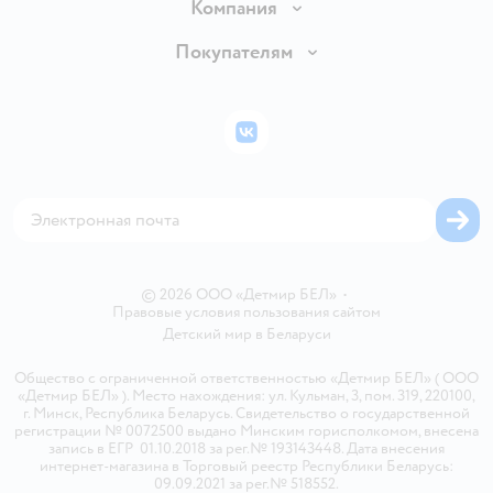
Доставка и оплата
Компания
Обмен и возврат товара
Вакансии
Покупателям
Правила продажи
Подарочные карты
Политика конфиденциальности
Бонусные карты
Политика использования файлов cookie
ВКонтакте
Блог
Обратная связь
Магазины сети
Карта сайта
© 2026 ООО «Детмир БЕЛ»
•
Правовые условия пользования сайтом
Детский мир в
Беларуси
Общество с ограниченной ответственностью «Детмир БЕЛ» ( ООО
«Детмир БЕЛ» ). Место нахождения: ул. Кульман, 3, пом. 319, 220100,
г. Минск, Республика Беларусь. Свидетельство о государственной
регистрации № 0072500 выдано Минским горисполкомом, внесена
запись в ЕГР 01.10.2018 за рег.№ 193143448. Дата внесения
интернет-магазина в Торговый реестр Республики Беларусь:
09.09.2021 за рег.№ 518552.