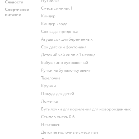
нутрилак
Сладости
смесь симилак 1
Спортивное
питание
киндер
киндер кардс
сок сады придонья
агуша сок для беременных
сок детский фрутоняня
детский чай хипп с 1 месяца
бабушкино лукошко чай
ручки на бутылочку авент
тарелочка
кружки
посуда для детей
ложечка
бутылочки для кормления для новорожденных
семпер смесь 0 6
нестожен
Детские молочные смеси nan