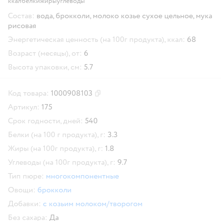
ккал
белки
жиры
углеводы
Состав:
вода, брокколи, молоко козье сухое цельное, мука
рисовая
Энергетическая ценность (на 100г продукта), ккал:
68
Возраст (месяцы), от:
6
Высота упаковки, см:
5.7
Код товара:
1000908103
Скопировать код товара
Артикул:
175
Срок годности, дней:
540
Белки (на 100 г продукта), г:
3.3
Жиры (на 100г продукта), г:
1.8
Углеводы (на 100г продукта), г:
9.7
Тип пюре:
многокомпонентные
Овощи:
брокколи
Добавки:
с козьим молоком/творогом
Без сахара:
Да