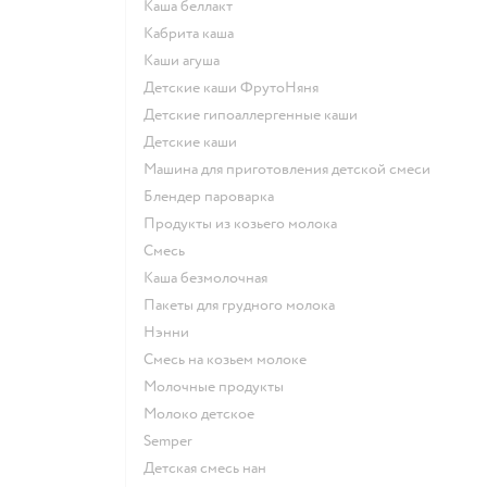
каша беллакт
кабрита каша
каши агуша
Детские каши ФрутоНяня
Детские гипоаллергенные каши
детские каши
машина для приготовления детской смеси
блендер пароварка
продукты из козьего молока
смесь
каша безмолочная
пакеты для грудного молока
нэнни
смесь на козьем молоке
молочные продукты
молоко детское
semper
детская смесь нан