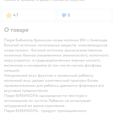
Рейтинг:
Вопросов:
4,7
0
О товаре
Пюре Бибиколь брокколи-козье молочко 80г с 6месяцев
Богатый источник питательных веществ: новозеландское
козье молоко - богатый источник высококачественных
молочных белков (незаменимых аминокислот), молочного
жира (коротко- и среднецепочечных жирных кислот),
витаминов и минералов (в том числе магния, фосфора,
кальция).
Натуральный вкус фруктов и привычный ребенку
молочный вкус делает комплексный прикорм более
привлекательным для ребенка, адекватно формируя его
вкусовые предпочтения.
Пюре БИБИКОЛЬ однородное по текстуре и
оптимальное по густоте. Ребенок не испытывает
затруднений во время кормления.
Пюре БИБИКОЛЬ - продукт промышленного