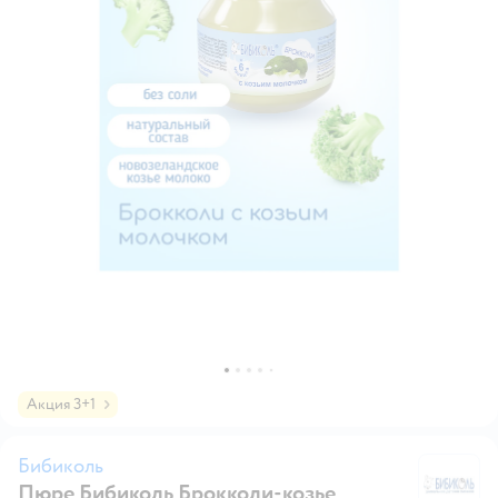
Акция 3+1
Бибиколь
Пюре Бибиколь Брокколи-козье
Б