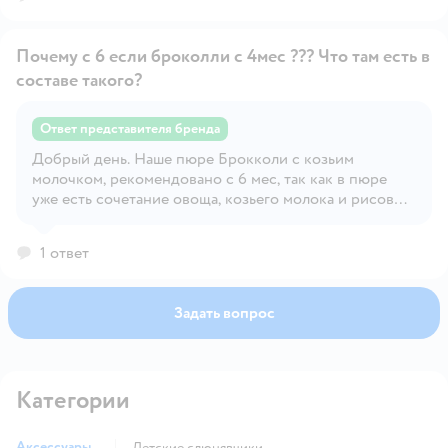
Почему с 6 если броколли с 4мес ??? Что там есть в
составе такого?
Ответ представителя бренда
Добрый день. Наше пюре Брокколи с козьим
Открыть вопрос
молочком, рекомендовано с 6 мес, так как в пюре
уже есть сочетание овоща, козьего молока и рисовой
муки, такой состав считается более подходящим для
детей постарше. До 6 мес. обычно рекомендуют
1 ответ
более простые и однокомпонентные продукты, чтоб
было легче отслеживать переносимость каждого
ингредиента. С уважением, компания БИБИКОЛЬ.
Задать вопрос
Категории
Аксессуары
Детские слюнявчики