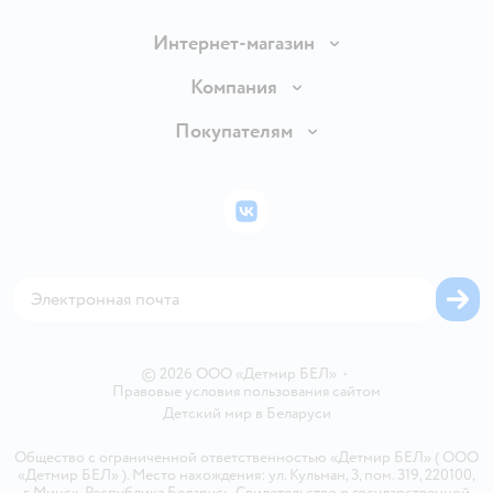
Интернет-магазин
Доставка и оплата
Компания
Обмен и возврат товара
Вакансии
Покупателям
Правила продажи
Подарочные карты
Политика конфиденциальности
Бонусные карты
Политика использования файлов cookie
ВКонтакте
Блог
Обратная связь
Магазины сети
Карта сайта
© 2026 ООО «Детмир БЕЛ»
•
Правовые условия пользования сайтом
Детский мир в
Беларуси
Общество с ограниченной ответственностью «Детмир БЕЛ» ( ООО
«Детмир БЕЛ» ). Место нахождения: ул. Кульман, 3, пом. 319, 220100,
г. Минск, Республика Беларусь. Свидетельство о государственной