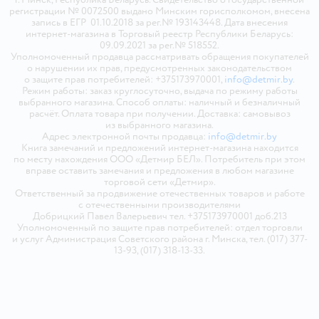
регистрации № 0072500 выдано Минским горисполкомом, внесена
запись в ЕГР 01.10.2018 за рег.№ 193143448. Дата внесения
интернет-магазина в Торговый реестр Республики Беларусь:
09.09.2021 за рег.№ 518552.
Уполномоченный продавца рассматривать обращения покупателей
о нарушении их прав, предусмотренных законодательством
о защите прав потребителей: +375173970001,
info@detmir.by
.
Режим работы: заказ круглосуточно, выдача по режиму работы
выбранного магазина. Способ оплаты: наличный и безналичный
расчёт. Оплата товара при получении. Доставка: самовывоз
из выбранного магазина.
Адрес электронной почты продавца:
info@detmir.by
Книга замечаний и предложений интернет-магазина находится
по месту нахождения ООО «Детмир БЕЛ». Потребитель при этом
вправе оставить замечания и предложения в любом магазине
торговой сети «Детмир».
Ответственный за продвижение отечественных товаров и работе
с отечественными производителями
Добрицкий Павел Валерьевич тел. +375173970001 доб.213
Уполномоченный по защите прав потребителей: отдел торговли
и услуг Администрация Советского района г. Минска, тел. (017) 377-
13-93, (017) 318-13-33.