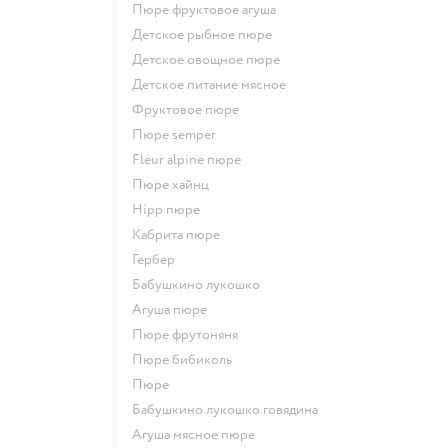
пюре фруктовое агуша
детское рыбное пюре
детское овощное пюре
детское питание мясное
фруктовое пюре
пюре semper
fleur alpine пюре
пюре хайнц
hipp пюре
кабрита пюре
гербер
бабушкино лукошко
агуша пюре
пюре фрутоняня
пюре бибиколь
пюре
бабушкино лукошко говядина
агуша мясное пюре