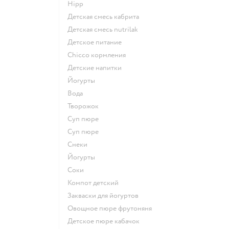
hipp
детская смесь кабрита
детская смесь nutrilak
детское питание
chicco кормления
детские напитки
йогурты
Вода
творожок
суп пюре
суп пюре
Снеки
йогурты
Соки
компот детский
Закваски для йогуртов
овощное пюре фрутоняня
детское пюре кабачок