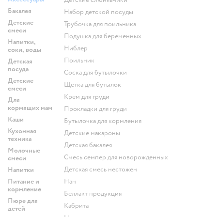
Бакалея
набор детской посуды
Детские
трубочка для поильника
смеси
подушка для беременных
Напитки,
ниблер
соки, воды
поильник
Детская
посуда
соска для бутылочки
Детские
щетка для бутылок
смеси
крем для груди
Для
кормящих мам
прокладки для груди
Каши
бутылочка для кормления
Кухонная
детские макароны
техника
детская бакалея
Молочные
смесь семпер для новорожденных
смеси
детская смесь нестожен
Напитки
Питание и
нан
кормление
беллакт продукция
Пюре для
кабрита
детей