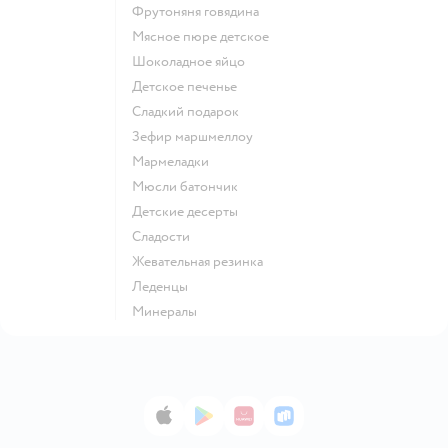
фрутоняня говядина
мясное пюре детское
шоколадное яйцо
детское печенье
сладкий подарок
зефир маршмеллоу
мармеладки
мюсли батончик
детские десерты
сладости
жевательная резинка
леденцы
Минералы
App Store
Google Play
AppGallery
RuStore