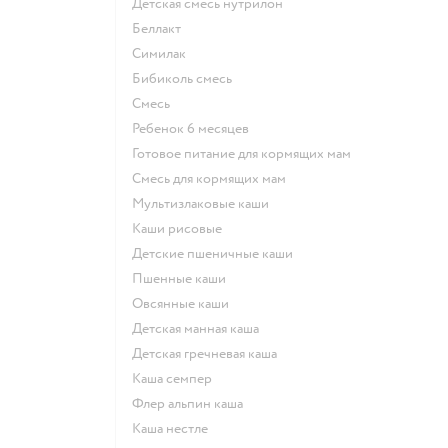
детская смесь нутрилон
беллакт
симилак
бибиколь смесь
смесь
ребенок 6 месяцев
готовое питание для кормящих мам
смесь для кормящих мам
Мультизлаковые каши
Каши рисовые
Детские пшеничные каши
Пшенные каши
овсянные каши
детская манная каша
детская гречневая каша
каша семпер
флер альпин каша
каша нестле