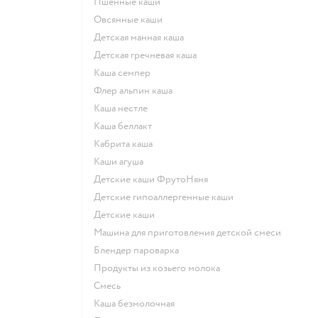
Пшенные каши
овсянные каши
детская манная каша
детская гречневая каша
каша семпер
флер альпин каша
каша нестле
каша беллакт
кабрита каша
каши агуша
Детские каши ФрутоНяня
Детские гипоаллергенные каши
детские каши
машина для приготовления детской смеси
блендер пароварка
продукты из козьего молока
смесь
каша безмолочная