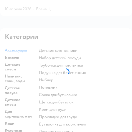
10 апреля 2026
·
Елена Ц.
Категории
Аксессуары
Детские слюнявчики
Бакалея
набор детской посуды
Детские
трубочка для поильника
смеси
подушка для беременных
Напитки,
ниблер
соки, воды
поильник
Детская
посуда
соска для бутылочки
Детские
щетка для бутылок
смеси
крем для груди
Для
кормящих мам
прокладки для груди
Каши
бутылочка для кормления
Кухонная
детские макароны