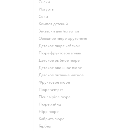
Снеки
йогурты
Соки
компот детский
Закваски для йогуртов
овощное пюре фрутоняня
детское пюре кабачок
пюре фруктовое агуша
детское рыбное пюре
детское овощное пюре
детское питание мясное
фруктовое пюре
пюре semper
fleur alpine пюре
пюре хайнц
hipp пюре
кабрита пюре
гербер