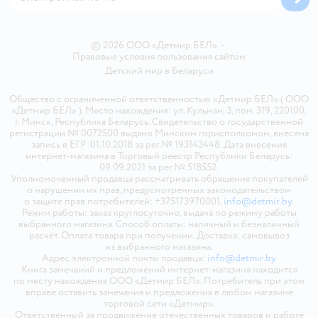
© 2026 ООО «Детмир БЕЛ»
•
Правовые условия пользования сайтом
Детский мир в
Беларуси
Общество с ограниченной ответственностью «Детмир БЕЛ» ( ООО
«Детмир БЕЛ» ). Место нахождения: ул. Кульман, 3, пом. 319, 220100,
г. Минск, Республика Беларусь. Свидетельство о государственной
регистрации № 0072500 выдано Минским горисполкомом, внесена
запись в ЕГР 01.10.2018 за рег.№ 193143448. Дата внесения
интернет-магазина в Торговый реестр Республики Беларусь:
09.09.2021 за рег.№ 518552.
Уполномоченный продавца рассматривать обращения покупателей
о нарушении их прав, предусмотренных законодательством
о защите прав потребителей: +375173970001,
info@detmir.by
.
Режим работы: заказ круглосуточно, выдача по режиму работы
выбранного магазина. Способ оплаты: наличный и безналичный
расчёт. Оплата товара при получении. Доставка: самовывоз
из выбранного магазина.
Адрес электронной почты продавца:
info@detmir.by
Книга замечаний и предложений интернет-магазина находится
по месту нахождения ООО «Детмир БЕЛ». Потребитель при этом
вправе оставить замечания и предложения в любом магазине
торговой сети «Детмир».
Ответственный за продвижение отечественных товаров и работе