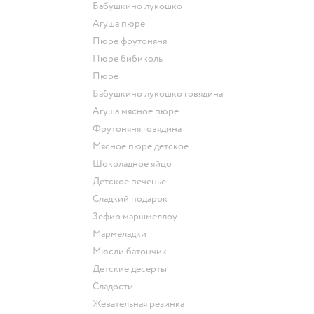
бабушкино лукошко
агуша пюре
пюре фрутоняня
пюре бибиколь
пюре
бабушкино лукошко говядина
агуша мясное пюре
фрутоняня говядина
мясное пюре детское
шоколадное яйцо
детское печенье
сладкий подарок
зефир маршмеллоу
мармеладки
мюсли батончик
детские десерты
сладости
жевательная резинка