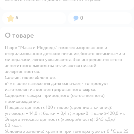
Рейтинг:
Вопросов:
5
0
О товаре
Пюре "Маша и Медведь" гомогенизированное и
стерилизованное детское питание, богато витаминами и
минералами, легко усваивается. Все ингредиенты этого
аппетитного лакомства отличаются низкой
аллергенностью.
Состав: пюре яблочное.
«*» в зоне нанесения даты означает, что продукт
изготовлен из концентрированного сырья.
Содержит сахара природного (естественного)
происхождения.
Пищевая ценность 100 г пюре (средние значения):
углеводы – 14,0 г; белки – 0,4 г; жиры-0 г; калий-120,0 мг.
Энергетическая ценность (калорийность): 245 кДж/
60 ккал.
Условия хранения: хранить при температуре от 0 °С до 25