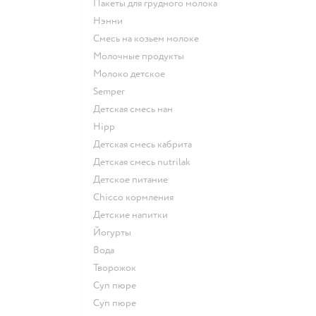
пакеты для грудного молока
нэнни
смесь на козьем молоке
молочные продукты
молоко детское
semper
детская смесь нан
hipp
детская смесь кабрита
детская смесь nutrilak
детское питание
chicco кормления
детские напитки
йогурты
Вода
творожок
суп пюре
суп пюре