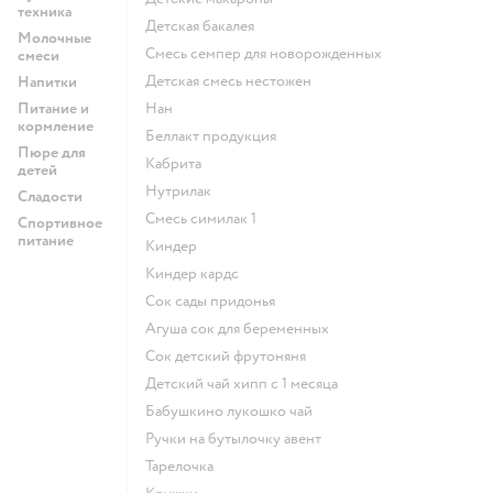
техника
детская бакалея
Молочные
смесь семпер для новорожденных
смеси
детская смесь нестожен
Напитки
Питание и
нан
кормление
беллакт продукция
Пюре для
кабрита
детей
нутрилак
Сладости
смесь симилак 1
Спортивное
питание
киндер
киндер кардс
сок сады придонья
агуша сок для беременных
сок детский фрутоняня
детский чай хипп с 1 месяца
бабушкино лукошко чай
ручки на бутылочку авент
тарелочка