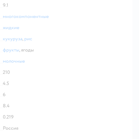
9.1
многокомпонентные
жидкие
кукуруза
,
рис
фрукты
,
ягоды
молочные
210
4.5
6
8.4
0.219
Россия