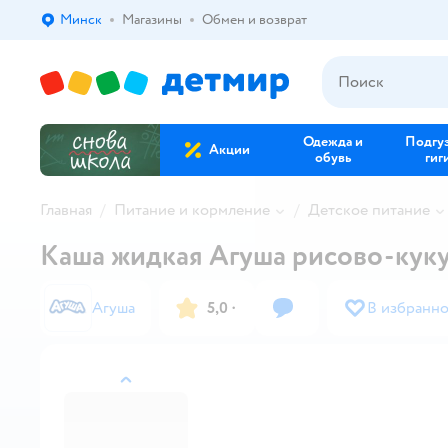
Минск
Магазины
Обмен и возврат
Выбор адреса доставки.
Одежда и
Подгу
Акции
обувь
гиг
Главная
Питание и кормление
Детское питание
Каша жидкая Агуша рисово-куку
Агуша
5,0
·
В избранн
назад