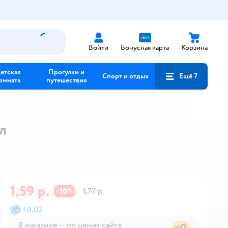
Войти
Бонусная карта
Корзина
етская
Прогулки и
Спорт и отдых
Ещё 7
омната
путешествия
л
1,59 р.
10
1,77 р.
−
%
+
0,02
В магазине — по ценам сайта