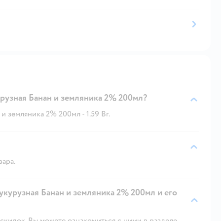
рузная Банан и земляника 2% 200мл?
 земляника 2% 200мл - 1.59 Br.
вара.
укурузная Банан и земляника 2% 200мл и его
скидок. Вы можете ознакомиться с ними в разделе