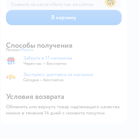
Скажите на кассе «Хочу как на сайте»
В магазине — по ценам сайта
В корзину
Способы получения
Регион:
Минск
Выбор адреса доставки.
Забрать в 17 магазинах
Забрать в магазине
Через час — бесплатно
Экспресс-доставка из магазина
Экспресс-доставка из магазина
Сегодня
—
бесплатно
Условия возврата
Обменять или вернуть товар надлежащего качества
можно в течение 14 дней с момента покупки.