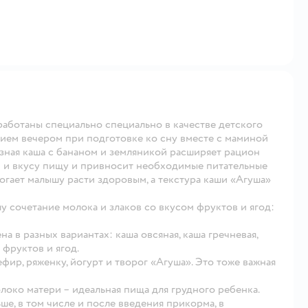
аботаны специально специально в качестве детского
нием вечером при подготовке ко сну вместе с маминой
зная каша с бананом и земляникой расширяет рацион
и и вкусу пищу и привносит необходимые питательные
огает малышу расти здоровым, а текстура каши «Агуша»
у сочетание молока и злаков со вкусом фруктов и ягод:
а в разных вариантах: каша овсяная, каша гречневая,
фруктов и ягод.
ир, ряженку, йогурт и творог «Агуша». Это тоже важная
локо матери – идеальная пища для грудного ребенка.
е, в том числе и после введения прикорма, в