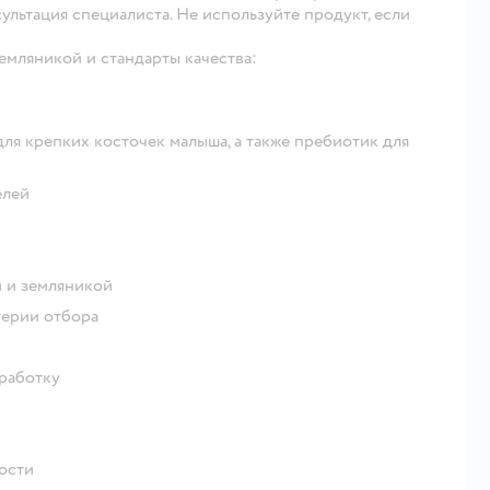
льтация специалиста. Не используйте продукт, если
мляникой и стандарты качества:
ля крепких косточек малыша, а также пребиотик для
елей
м и земляникой
терии отбора
работку
ности