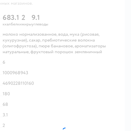
чных магазинов.
68
3.1
2
9.1
ккал
белки
жиры
углеводы
молоко нормализованное, вода, мука (рисовая,
кукурузная), сахар, пребиотические волокна
(олигофруктоза), пюре банановое, ароматизаторы
натуральные, фруктовый порошок земляничный
6
1000968943
4690228110160
180
68
3.1
2