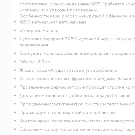
соответствии с рекомендациями ВОЗ. Требуется консу
колпачок или упаковка повреждены
Особенности каши рисово-кукурузной с бананом и зе
100% натуральная детская каша
Отборное молоко
1 упаковка содержит 37.8% суточной нормы кальция д
пищеварения
Без сухого молока, добавления консервантов, красит
Объем: 200мл
Жидкая каша «Агуша» готова к употреблению
Каша злаковая детская с фруктами и ягодами: банано
Проверенные фермы, которые проходят строгие кри
Доставляем молоко от дойки до завода до 24 часов
Проводим многоступенчатую очистку и тепловую об
Производим на специальной детской линии
Контролируем качество на всех этапах производства
Сохраняем пользу молока в течение всего срока год