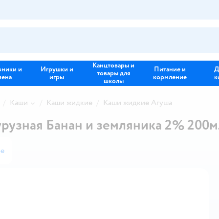
Канцтовары и
зники и
Игрушки и
Питание и
Д
товары для
иена
игры
кормление
к
школы
Каши
Каши жидкие
Каши жидкие Агуша
рузная Банан и земляника 2% 200м
ое