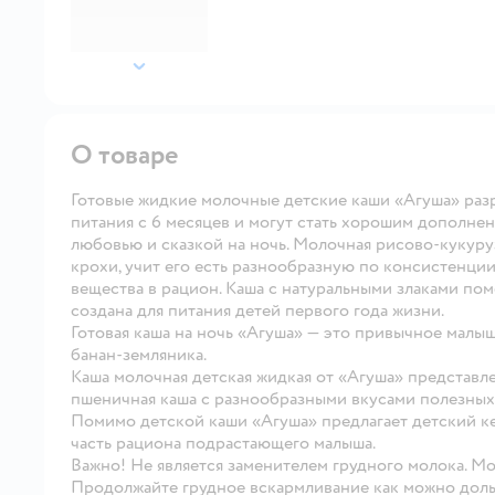
далее
О товаре
Готовые жидкие молочные детские каши «Агуша» разр
питания с 6 месяцев и могут стать хорошим дополне
любовью и сказкой на ночь. Молочная рисово-кукуру
крохи, учит его есть разнообразную по консистенци
вещества в рацион. Каша с натуральными злаками пом
создана для питания детей первого года жизни.
Готовая каша на ночь «Агуша» — это привычное малыш
банан-земляника.
Каша молочная детская жидкая от «Агуша» представлен
пшеничная каша с разнообразными вкусами полезных 
Помимо детской каши «Агуша» предлагает детский кеф
часть рациона подрастающего малыша.
Важно! Не является заменителем грудного молока. Мо
Продолжайте грудное вскармливание как можно дольш