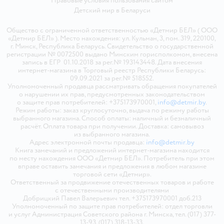
Правовые условия пользования сайтом
Детский мир в
Беларуси
Общество с ограниченной ответственностью «Детмир БЕЛ» ( ООО
«Детмир БЕЛ» ). Место нахождения: ул. Кульман, 3, пом. 319, 220100,
г. Минск, Республика Беларусь. Свидетельство о государственной
регистрации № 0072500 выдано Минским горисполкомом, внесена
запись в ЕГР 01.10.2018 за рег.№ 193143448. Дата внесения
интернет-магазина в Торговый реестр Республики Беларусь:
09.09.2021 за рег.№ 518552.
Уполномоченный продавца рассматривать обращения покупателей
о нарушении их прав, предусмотренных законодательством
о защите прав потребителей: +375173970001,
info@detmir.by
.
Режим работы: заказ круглосуточно, выдача по режиму работы
выбранного магазина. Способ оплаты: наличный и безналичный
расчёт. Оплата товара при получении. Доставка: самовывоз
из выбранного магазина.
Адрес электронной почты продавца:
info@detmir.by
Книга замечаний и предложений интернет-магазина находится
по месту нахождения ООО «Детмир БЕЛ». Потребитель при этом
вправе оставить замечания и предложения в любом магазине
торговой сети «Детмир».
Ответственный за продвижение отечественных товаров и работе
с отечественными производителями
Добрицкий Павел Валерьевич тел. +375173970001 доб.213
Уполномоченный по защите прав потребителей: отдел торговли
и услуг Администрация Советского района г. Минска, тел. (017) 377-
13-93, (017) 318-13-33.