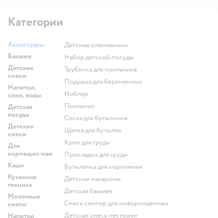
Категории
Аксессуары
Детские слюнявчики
Бакалея
набор детской посуды
Детские
трубочка для поильника
смеси
подушка для беременных
Напитки,
ниблер
соки, воды
поильник
Детская
посуда
соска для бутылочки
Детские
щетка для бутылок
смеси
крем для груди
Для
кормящих мам
прокладки для груди
Каши
бутылочка для кормления
Кухонная
детские макароны
техника
детская бакалея
Молочные
смесь семпер для новорожденных
смеси
детская смесь нестожен
Напитки