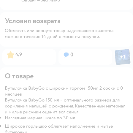
Сегодня
—
бесплатно
Условия возврата
Обменять или вернуть товар надлежащего качества
можно в течение 14 дней с момента покупки.
Фото пол
Рейтинг:
Вопросов:
4,9
0
+
1
Откры
О товаре
Бутылочка BabyGo с широким горлом 150мл 2 соски с 0
месяцев
Бутылочка BabyGo 150 мл – оптимального размера для
кормления малышей с рождения. Качественный материал
и милые рисунки оценит вся семья.
Наглядная мерная шкала по 30 мл.
Широкое горлышко облегчает наполнение и мытье
бутылочки.