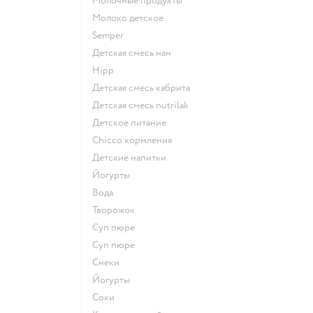
молочные продукты
молоко детское
semper
детская смесь нан
hipp
детская смесь кабрита
детская смесь nutrilak
детское питание
chicco кормления
детские напитки
йогурты
Вода
творожок
суп пюре
суп пюре
Снеки
йогурты
Соки