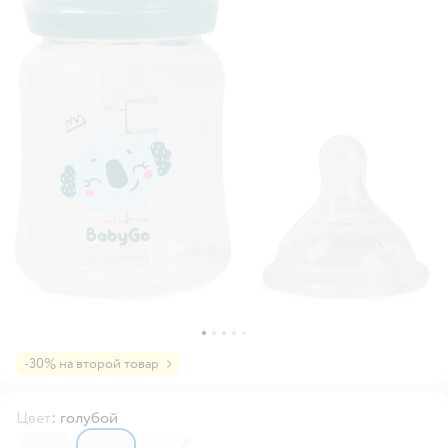
-30% на второй товар
Цвет
:
голубой
6610210
6610211
3142700