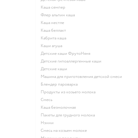
каша семпер
флер альпин каша
каша нестле
каша беллакт
кабрита каша
каши агуша
Детские каши ФрутоНяня
Детские гипоаллергенные каши
детские каши
машина для приготовления детской смеси
блендер пароварка
продукты из козьего молока
смесь
каша безмолочная
пакеты для грудного молока
нэнни
смесь на козьем молоке