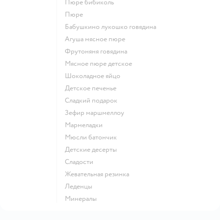
пюре бибиколь
пюре
бабушкино лукошко говядина
агуша мясное пюре
фрутоняня говядина
мясное пюре детское
шоколадное яйцо
детское печенье
сладкий подарок
зефир маршмеллоу
мармеладки
мюсли батончик
детские десерты
сладости
жевательная резинка
леденцы
Минералы