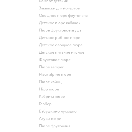
компот детский
Закваски для йогуртов
овощное пюре фрутоняня
детское пюре кабачок
пюре фруктовое агуша
детское рыбное пюре
детское овощное пюре
детское питание мясное
фруктовое пюре
пюре semper
fleur alpine пюре
пюре хайнц
hipp пюре
кабрита пюре
гербер
бабушкино лукошко
агуша пюре
пюре фрутоняня