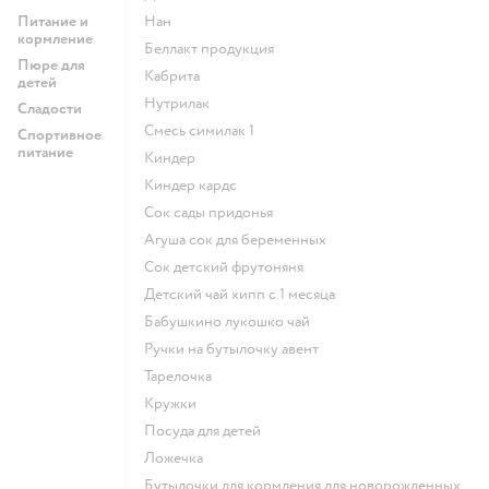
Питание и
нан
кормление
беллакт продукция
Пюре для
кабрита
детей
нутрилак
Сладости
смесь симилак 1
Спортивное
питание
киндер
киндер кардс
сок сады придонья
агуша сок для беременных
сок детский фрутоняня
детский чай хипп с 1 месяца
бабушкино лукошко чай
ручки на бутылочку авент
тарелочка
кружки
посуда для детей
ложечка
бутылочки для кормления для новорожденных