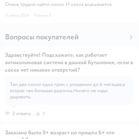
Очень трудно найти соски. И соска всасывается
11 июня 2026
·
Ксения К.
Вопросы покупателей
Здравствуйте! Подскажите, как работает
антиколиковая система в данной бутылочке, если в
соске нет никаких отверстий?
Там две соски одна прям с рождения до 6 месяцев,а
Открыть вопрос
вторая там большая дырочка.Ничего не надо
дырявить.
2 ответа
1
Заказано было 0+ возраст но пришла 6+ что