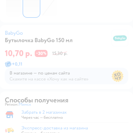
BabyGo
Бутылочка BabyGo 150 мл
B
10,70 р.
30
15,30 р.
−
%
+
0,11
В магазине — по ценам сайта
Скажите на кассе «Хочу как на сайте»
В магазине — по ценам сайта
Способы получения
Регион:
Минск
Выбор адреса доставки.
Забрать в 2 магазинах
Забрать в магазине
Через час — бесплатно
Экспресс-доставка из магазина
Экспресс-доставка из магазина