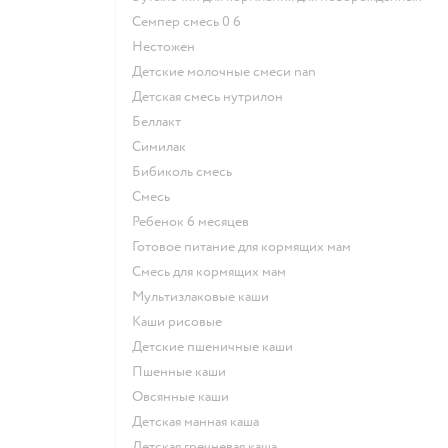
семпер смесь 0 6
нестожен
Детские молочные смеси nan
детская смесь нутрилон
беллакт
симилак
бибиколь смесь
смесь
ребенок 6 месяцев
готовое питание для кормящих мам
смесь для кормящих мам
Мультизлаковые каши
Каши рисовые
Детские пшеничные каши
Пшенные каши
овсянные каши
детская манная каша
детская гречневая каша