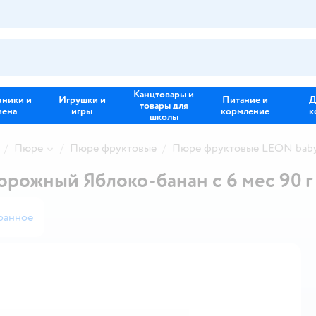
Канцтовары и
зники и
Игрушки и
Питание и
Д
товары для
иена
игры
кормление
к
школы
Пюре
Пюре фруктовые
Пюре фруктовые LEON bab
рожный Яблоко-банан с 6 мес 90 г
ранное