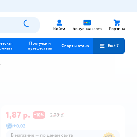
Войти
Бонусная карта
Корзина
етская
Прогулки и
Спорт и отдых
Ещё 7
омната
путешествия
y
1,87 р.
10
2,08 р.
−
%
+
0,02
В магазине — по ценам сайта