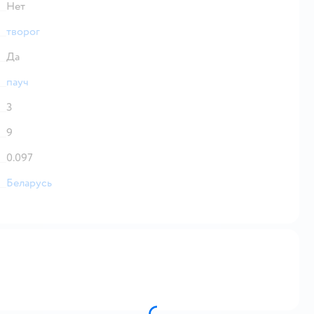
Нет
творог
Да
пауч
3
9
0.097
Беларусь