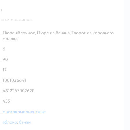
!
чных магазинов.
Пюре яблочное, Пюре из банана, Творог из коровьего
молока
6
90
17
1001036641
4812267002620
455
многокомпонентные
яблоко
,
банан