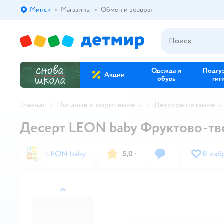
Минск
Магазины
Обмен и возврат
Выбор адреса доставки.
Одежда и
Подгу
Акции
обувь
гиг
Главная
Питание и кормление
Детское питание
Десерт LEON baby Фруктово-тво
LEON baby
5,0
·
В изб
назад