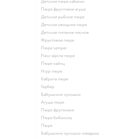
детское пюре кабачок
пюре фруктовое агуша
детское рыбное пюре
детское овощное пюре
детское питание мясное
фруктовое пюре
пюре semper
fleur alpine пюре
пюре хайнц
hipp пюре
кабрита пюре
гербер
бабушкино лукошко
агуша пюре
пюре фрутоняня
пюре бибиколь
пюре
бабушкино лукошко говядина