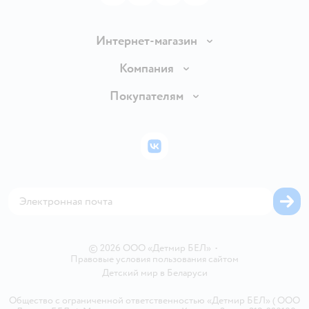
Интернет-магазин
Доставка и оплата
Компания
Обмен и возврат товара
Вакансии
Покупателям
Правила продажи
Подарочные карты
Политика конфиденциальности
Бонусные карты
Политика использования файлов cookie
ВКонтакте
Блог
Обратная связь
Магазины сети
Карта сайта
© 2026 ООО «Детмир БЕЛ»
•
Правовые условия пользования сайтом
Детский мир в
Беларуси
Общество с ограниченной ответственностью «Детмир БЕЛ» ( ООО