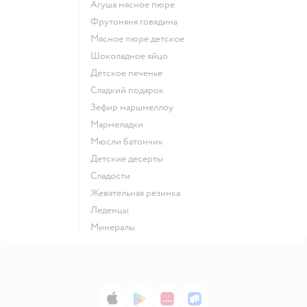
агуша мясное пюре
фрутоняня говядина
мясное пюре детское
шоколадное яйцо
детское печенье
сладкий подарок
зефир маршмеллоу
мармеладки
мюсли батончик
детские десерты
сладости
жевательная резинка
леденцы
Минералы
App Store
Google Play
AppGallery
RuStore