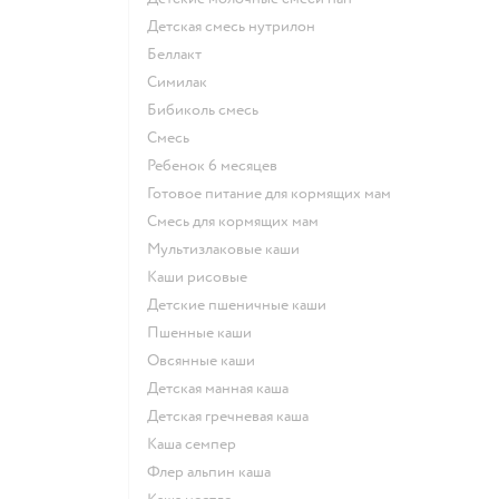
детская смесь нутрилон
беллакт
симилак
бибиколь смесь
смесь
ребенок 6 месяцев
готовое питание для кормящих мам
смесь для кормящих мам
Мультизлаковые каши
Каши рисовые
Детские пшеничные каши
Пшенные каши
овсянные каши
детская манная каша
детская гречневая каша
каша семпер
флер альпин каша