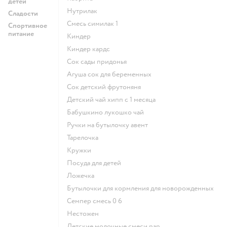
детей
нутрилак
Сладости
смесь симилак 1
Спортивное
питание
киндер
киндер кардс
сок сады придонья
агуша сок для беременных
сок детский фрутоняня
детский чай хипп с 1 месяца
бабушкино лукошко чай
ручки на бутылочку авент
тарелочка
кружки
посуда для детей
ложечка
бутылочки для кормления для новорожденных
семпер смесь 0 6
нестожен
Детские молочные смеси nan