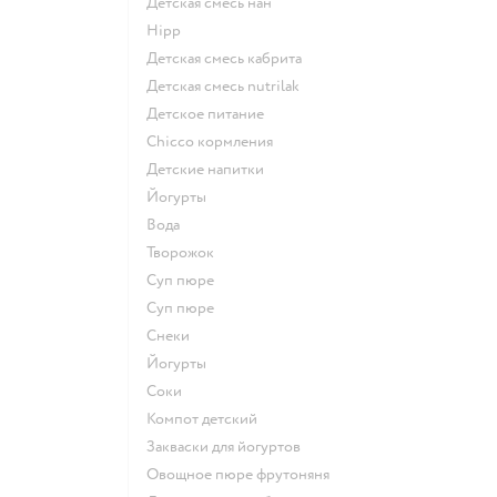
детская смесь нан
hipp
детская смесь кабрита
детская смесь nutrilak
детское питание
chicco кормления
детские напитки
йогурты
Вода
творожок
суп пюре
суп пюре
Снеки
йогурты
Соки
компот детский
Закваски для йогуртов
овощное пюре фрутоняня