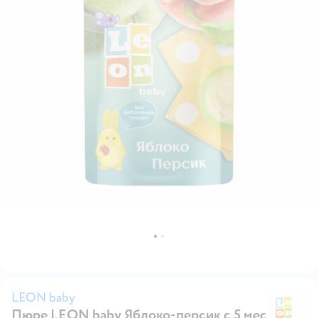
LEON baby
Пюре LEON baby Яблоко-персик с 5 мес
L