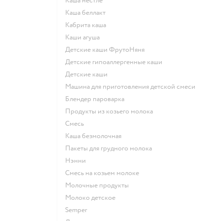
каша нестле
каша беллакт
кабрита каша
каши агуша
Детские каши ФрутоНяня
Детские гипоаллергенные каши
детские каши
машина для приготовления детской смеси
блендер пароварка
продукты из козьего молока
смесь
каша безмолочная
пакеты для грудного молока
нэнни
смесь на козьем молоке
молочные продукты
молоко детское
semper