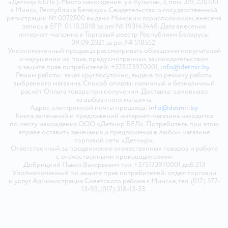
«Детмир БЕЛ» ). Место нахождения: ул. Кульман, 3, пом. 319, 220100,
г. Минск, Республика Беларусь. Свидетельство о государственной
регистрации № 0072500 выдано Минским горисполкомом, внесена
запись в ЕГР 01.10.2018 за рег.№ 193143448. Дата внесения
интернет-магазина в Торговый реестр Республики Беларусь:
09.09.2021 за рег.№ 518552.
Уполномоченный продавца рассматривать обращения покупателей
о нарушении их прав, предусмотренных законодательством
о защите прав потребителей: +375173970001,
info@detmir.by
.
Режим работы: заказ круглосуточно, выдача по режиму работы
выбранного магазина. Способ оплаты: наличный и безналичный
расчёт. Оплата товара при получении. Доставка: самовывоз
из выбранного магазина.
Адрес электронной почты продавца:
info@detmir.by
Книга замечаний и предложений интернет-магазина находится
по месту нахождения ООО «Детмир БЕЛ». Потребитель при этом
вправе оставить замечания и предложения в любом магазине
торговой сети «Детмир».
Ответственный за продвижение отечественных товаров и работе
с отечественными производителями
Добрицкий Павел Валерьевич тел. +375173970001 доб.213
Уполномоченный по защите прав потребителей: отдел торговли
и услуг Администрация Советского района г. Минска, тел. (017) 377-
13-93, (017) 318-13-33.