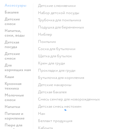
Аксессуары
Детские слюнявчики
Бакалея
набор детской посуды
Детские
трубочка для поильника
смеси
подушка для беременных
Напитки,
ниблер
соки, воды
поильник
Детская
посуда
соска для бутылочки
Детские
щетка для бутылок
смеси
крем для груди
Для
кормящих мам
прокладки для груди
Каши
бутылочка для кормления
Кухонная
детские макароны
техника
детская бакалея
Молочные
смесь семпер для новорожденных
смеси
детская смесь нестожен
Напитки
Питание и
нан
кормление
беллакт продукция
Пюре для
кабрита