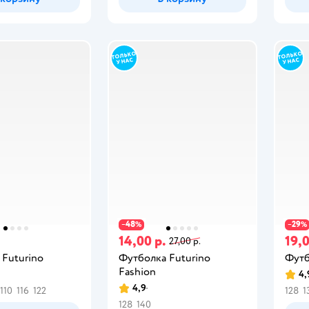
48
29
−
%
−
%
14,00 р.
19,0
27,00 р.
 Futurino
Футболка Futurino
Футб
Fashion
4,
4,9
110
116
122
128
1
128
140