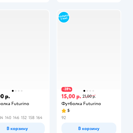
28
−
%
0 р.
15,00 р.
21,00 р.
олка Futurino
Футболка Futurino
5
34
140
146
152
158
164
92
В корзину
В корзину