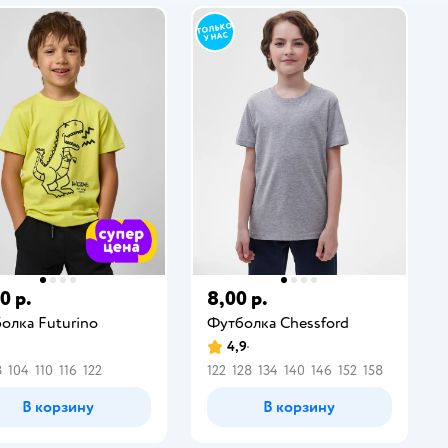
0 р.
8,00 р.
олка Futurino
Футболка Chessford
4,9
8
104
110
116
122
122
128
134
140
146
152
158
В корзину
В корзину