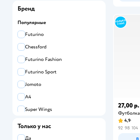
Бренд
Популярные
Futurino
Chessford
Futurino Fashion
Futurino Sport
Jomoto
А4
27,00 р.
Super Wings
Футболка
4,9
Booba
Только у нас
92
98
104
Смешарики
Да
В