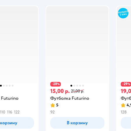
28
29
−
%
−
%
15,00 р.
19,0
21,00 р.
 Futurino
Футболка Futurino
Футб
5
4,
110
116
122
92
128
 корзину
В корзину