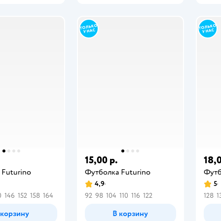
15,00 р.
18,0
 Futurino
Футболка Futurino
Футб
4,9
5
0
146
152
158
164
92
98
104
110
116
122
128
1
 корзину
В корзину