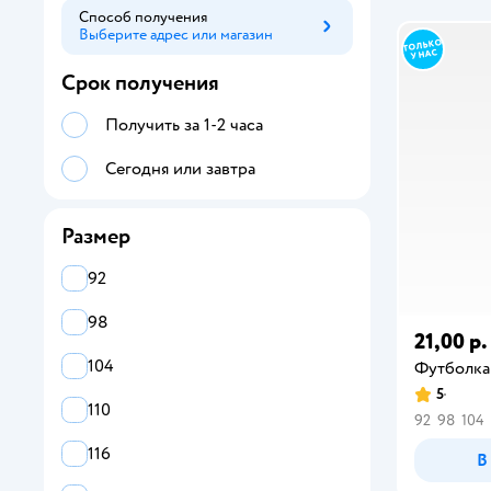
Лонгсливы
Способ получения
Выберите адрес или магазин
Способ получения
Майки
Срок получения
Пиджаки
Получить за 1-2 часа
Поло
Сегодня или завтра
Рубашки
Свитшоты
Размер
Толстовки
92
Футболки
98
21,00 р.
Худи
104
Футболка
5
Шорты
110
92
98
104
Пляжная одежда для мальчиков
116
В