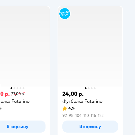
0 р.
24,00 р.
27,00 р.
олка Futurino
Футболка Futurino
9
4,9
92
98
104
110
116
122
В корзину
В корзину