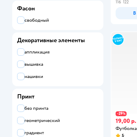
116
122
Фасон
В
свободный
Декоративные элементы
аппликация
вышивка
нашивки
Принт
без принта
29
−
%
19,00 р.
геометрический
Футболка
градиент
5