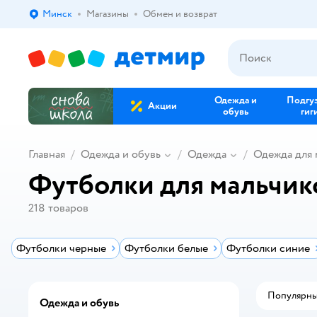
Минск
Магазины
Обмен и возврат
Выбор адреса доставки.
Одежда и
Подгу
Акции
обувь
гиг
Главная
Одежда и обувь
Одежда
Одежда для 
Футболки для мальчик
218
товаров
Футболки черные
Футболки белые
Футболки синие
Популярн
Одежда и обувь