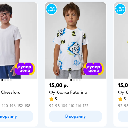
15,00 р.
15,0
 Chessford
Футболка Futurino
Футб
5
5
4
140
146
152
158
92
98
104
110
116
122
92
9
 корзину
В корзину