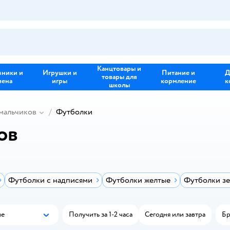
Канцтовары и
зники и
Игрушки и
Питание и
Д
товары для
иена
игры
кормление
к
школы
мальчиков
Футболки
ов
Футболки с надписями
Футболки желтые
Футболки з
ые
Получить за 1-2 часа
Сегодня или завтра
Бр
Популярные