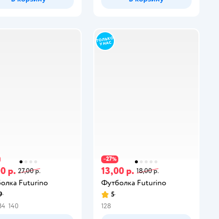
27
−
%
0 р.
13,00 р.
27,00 р.
18,00 р.
олка Futurino
Футболка Futurino
9
5
34
140
128