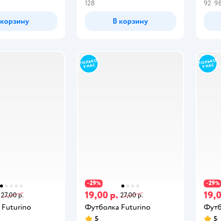
128
92
9
 корзину
В корзину
29
29
−
%
−
%
19,00 р.
19,0
27,00 р.
27,00 р.
 Futurino
Футболка Futurino
Футб
5
5