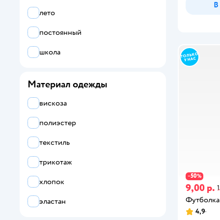
В
лето
черный
постоянный
школа
коричневый
Материал одежды
бежевый
вискоза
желтый
полиэстер
оранжевый
текстиль
хаки
трикотаж
50
−
%
хлопок
9,00 р.
1
Футболка 
эластан
4,9