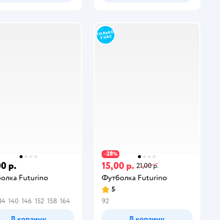
28
−
%
0 р.
15,00 р.
21,00 р.
олка Futurino
Футболка Futurino
5
34
140
146
152
158
164
92
В корзину
В корзину