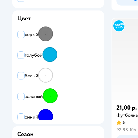
Все
Цвет
Booba
Chessford
серый
Futurino
голубой
Futurino Fashion
Futurino Sport
белый
Jomoto
Super Wings
зеленый
А4
21,00 р.
Футболка
синий
Смешарики
5
92
98
104
Сезон
красный