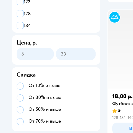
Верхняя одежда для мальчиков
122
128
134
140
Цена, р.
146
152
158
Скидка
164
От 10% и выше
18,00 р.
От 30% и выше
Футболка
От 50% и выше
5
128
134
14
От 70% и выше
В