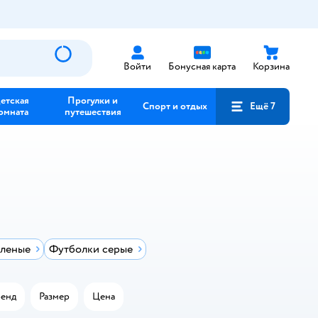
Войти
Бонусная карта
Корзина
етская
Прогулки и
Спорт и отдых
Ещё 7
омната
путешествия
еленые
Футболки серые
енд
Размер
Цена