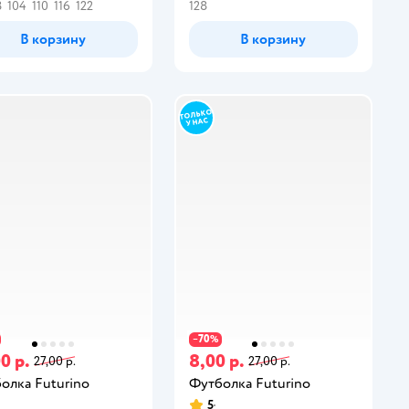
8
104
110
116
122
128
В корзину
В корзину
70
−
%
0 р.
8,00 р.
27,00 р.
27,00 р.
олка Futurino
Футболка Futurino
5