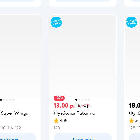
27
−
%
13,00 р.
18,0
18,00 р.
 Super Wings
Футболка Futurino
Футб
4,9
5
110
116
122
128
128
1
 корзину
В корзину