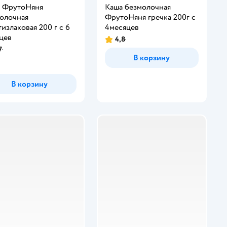
 ФрутоНяня
Каша безмолочная
олочная
ФрутоНяня гречка 200г с
тизлаковая 200 г с 6
4месяцев
цев
4,8
7
В корзину
В корзину