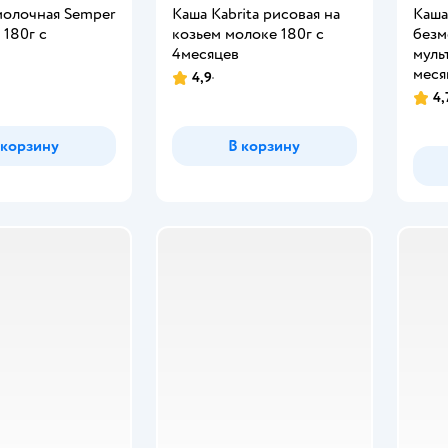
молочная Semper
Каша Kabrita рисовая на
Каша
 180г с
козьем молоке 180г с
безм
4месяцев
муль
меся
4,9
4,
 корзину
В корзину