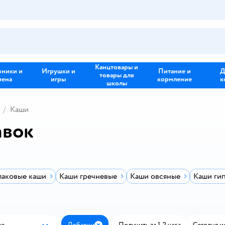
Канцтовары и
зники и
Игрушки и
Питание и
Д
товары для
иена
игры
кормление
к
школы
Каши
авок
лаковые каши
Каши гречневые
Каши овсяные
Каши ги
ые
Добавки
Получить за 1-2 часа
Сегодня и