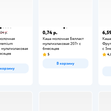
0,74 р.
6,59
,04 р.
молочная
Каша молочная Беллакт
Каша
Premium
мультизлаковая 207г с
Фрут
s мультизлаковая
6месяцев
с 5м
есяцев
5
4,
В корзину
 корзину