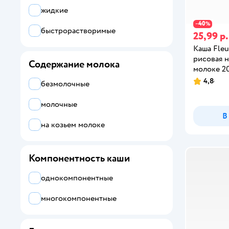
жидкие
Gipopo
40
−
%
быстрорастворимые
25,99 р.
Kabrita
Каша Fleu
Nestle
рисовая н
Содержание молока
молоке 20
Nutrilak
4,8
безмолочные
Nutrilon
молочные
В
Semper
на козьем молоке
Агуша
Компонентность каши
Беллакт
Бибиколь
однокомпонентные
ФрутоНяня
многокомпонентные