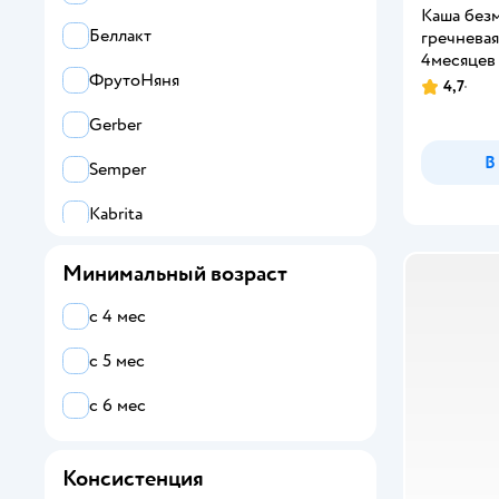
Каша без
Беллакт
гречневая
4месяцев
ФрутоНяня
4,7
Gerber
В
Semper
Kabrita
Nutrilon
Минимальный возраст
Gipopo
с 4 мес
Агуша
с 5 мес
Все
с 6 мес
Fleur Alpine
Консистенция
Gerber