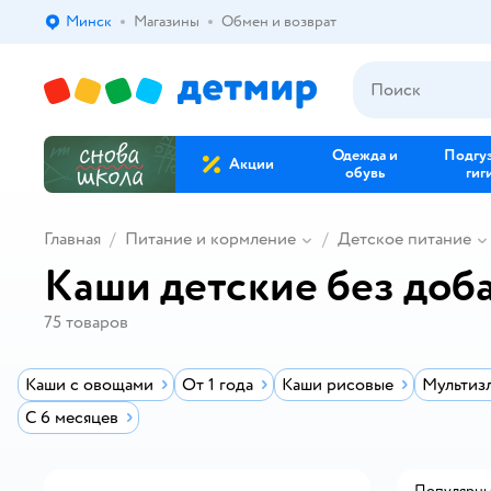
Минск
Магазины
Обмен и возврат
Выбор адреса доставки.
Одежда и
Подгу
Акции
обувь
гиг
Главная
Питание и кормление
Детское питание
Каши детские без доб
75
товаров
Каши с овощами
От 1 года
Каши рисовые
Мультиз
С 6 месяцев
Популярн