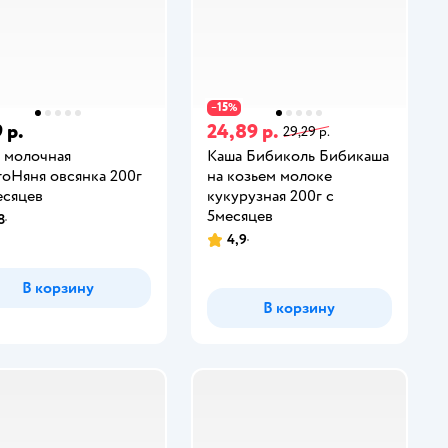
15
−
%
 р.
24,89 р.
29,29 р.
 молочная
Каша Бибиколь Бибикаша
оНяня овсянка 200г
на козьем молоке
есяцев
кукурузная 200г c
5месяцев
8
4,9
В корзину
В корзину