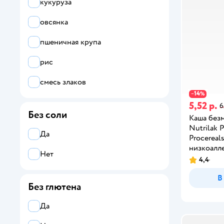
кукуруза
овсянка
пшеничная крупа
рис
смесь злаков
14
−
%
5,52 р.
6
Без соли
Каша без
Nutrilak 
Да
Procereal
низкоалле
Нет
4месяцев
4,4
В
Без глютена
Да