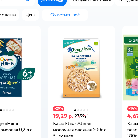
Популярные
Закрыть
Очистить всё
 молока
Цена
29
14
−
%
−
%
19,29 р.
4,67
27,55 р.
утоНяня
Каша Fleur Alpine
Каша
рисовая 0,2 л с
молочная овсяная 200г с
безм
в
5месяцев
180г