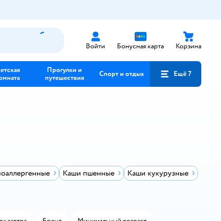
Войти
Бонусная карта
Корзина
етская
Прогулки и
Спорт и отдых
Ещё 7
омната
путешествия
поаллергенные
Каши пшенные
Каши кукурузные
ли завтра
Бренд
Минимальный возраст