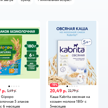
10
−
%
 р.
20,49 р.
5,49 р.
22,79 р.
 Gipopo
Каша Kabrita овсяная на
олочная 5 злаков
козьем молоке 180г с
 с 6 месяцев
5месяцев