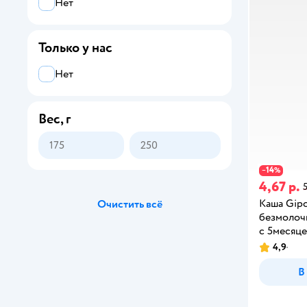
Нет
Только у нас
Нет
Вес, г
14
−
%
4,67 р.
5
Каша Gip
Очистить всё
безмолочн
с 5месяц
4,9
В