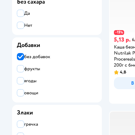
Без сахара
Да
Нет
15
−
%
5,13 р.
6
Добавки
Каша без
Nutrilak 
без добавок
Procereal
200г с 6м
фрукты
4,8
ягоды
В
овощи
Злаки
гречка