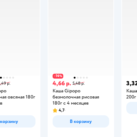
14
−
%
4,66 р.
3,32
,49 р.
5,48 р.
opo
Каша Gipopo
Каша
ая овсяная 180г
безмолочная рисовая
200г
ев
180г с 4 месяцев
4,7
 корзину
В корзину