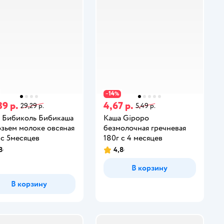
14
−
%
89 р.
4,67 р.
29,29 р.
5,49 р.
 Бибиколь Бибикаша
Каша Gipopo
озьем молоке овсяная
безмолочная гречневая
 с 5месяцев
180г с 4 месяцев
8
4,8
В корзину
В корзину