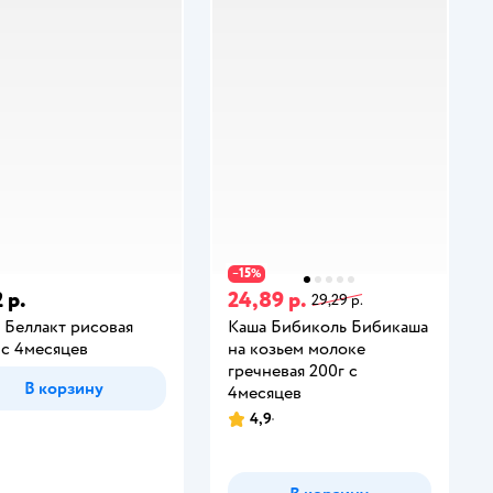
15
−
%
 р.
24,89 р.
29,29 р.
 Беллакт рисовая
Каша Бибиколь Бибикаша
 с 4месяцев
на козьем молоке
гречневая 200г с
В корзину
4месяцев
4,9