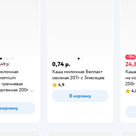
15
−
%
0,74 р.
24,
,49 р.
молочная
Каша молочная Беллакт
Каша
Premium
овсяная 207г с 5месяцев
на к
s гречневая
200г
4,9
ргенная 200г с
4,
В корзину
 корзину