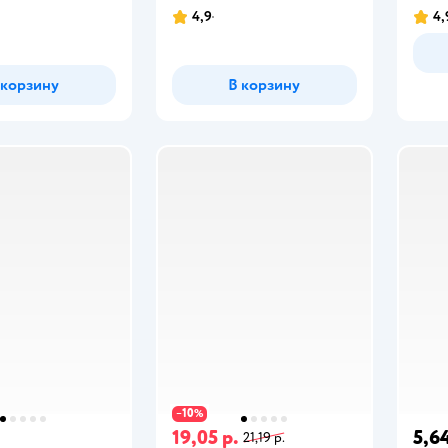
4,9
4,
 корзину
В корзину
10
−
%
19,05 р.
5,64
21,19 р.