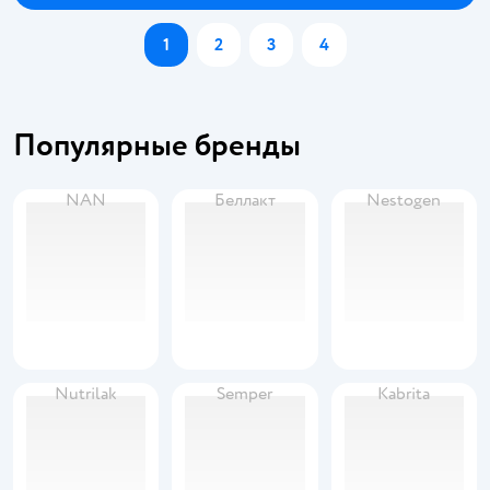
1
2
3
4
Популярные бренды
NAN
Беллакт
Nestogen
Nutrilak
Semper
Kabrita