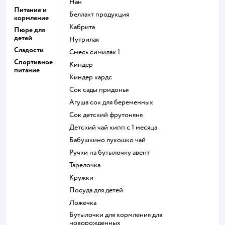
нан
Питание и
беллакт продукция
кормление
кабрита
Пюре для
детей
нутрилак
Сладости
смесь симилак 1
Спортивное
киндер
питание
киндер кардс
сок сады придонья
агуша сок для беременных
сок детский фрутоняня
детский чай хипп с 1 месяца
бабушкино лукошко чай
ручки на бутылочку авент
тарелочка
кружки
посуда для детей
ложечка
бутылочки для кормления для
новорожденных