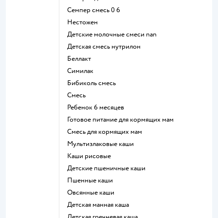
семпер смесь 0 6
нестожен
Детские молочные смеси nan
детская смесь нутрилон
беллакт
симилак
бибиколь смесь
смесь
ребенок 6 месяцев
готовое питание для кормящих мам
смесь для кормящих мам
Мультизлаковые каши
Каши рисовые
Детские пшеничные каши
Пшенные каши
овсянные каши
детская манная каша
детская гречневая каша