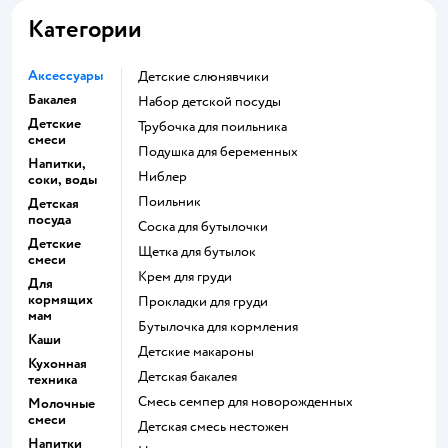
Категории
Аксессуары
Детские слюнявчики
Бакалея
набор детской посуды
Детские
трубочка для поильника
смеси
подушка для беременных
Напитки,
ниблер
соки, воды
поильник
Детская
посуда
соска для бутылочки
Детские
щетка для бутылок
смеси
крем для груди
Для
кормящих
прокладки для груди
мам
бутылочка для кормления
Каши
детские макароны
Кухонная
детская бакалея
техника
смесь семпер для новорожденных
Молочные
смеси
детская смесь нестожен
Напитки