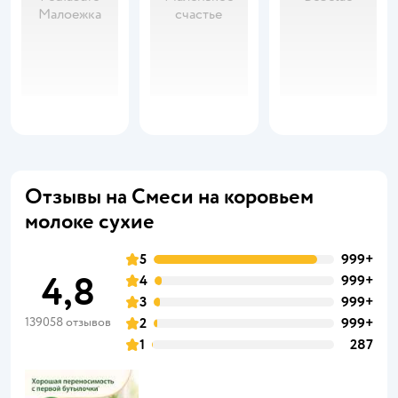
Малоежка
счастье
Отзывы на Смеси на коровьем
молоке сухие
5
999+
4,8
4
999+
3
999+
139058 отзывов
2
999+
1
287