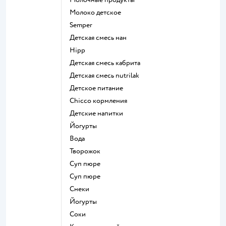
молоко детское
semper
детская смесь нан
hipp
детская смесь кабрита
детская смесь nutrilak
детское питание
chicco кормления
детские напитки
йогурты
Вода
творожок
суп пюре
суп пюре
Снеки
йогурты
Соки