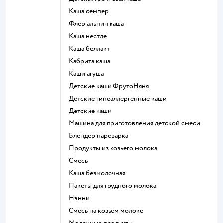
каша семпер
флер альпин каша
каша нестле
каша беллакт
кабрита каша
каши агуша
Детские каши ФрутоНяня
Детские гипоаллергенные каши
детские каши
машина для приготовления детской смеси
блендер пароварка
продукты из козьего молока
смесь
каша безмолочная
пакеты для грудного молока
нэнни
смесь на козьем молоке
молочные продукты