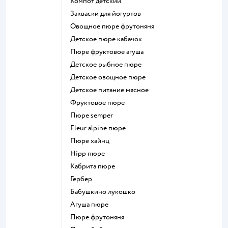
компот детский
Закваски для йогуртов
овощное пюре фрутоняня
детское пюре кабачок
пюре фруктовое агуша
детское рыбное пюре
детское овощное пюре
детское питание мясное
фруктовое пюре
пюре semper
fleur alpine пюре
пюре хайнц
hipp пюре
кабрита пюре
гербер
бабушкино лукошко
агуша пюре
пюре фрутоняня