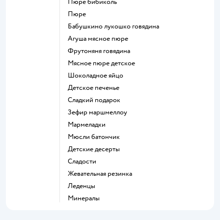
пюре бибиколь
пюре
бабушкино лукошко говядина
агуша мясное пюре
фрутоняня говядина
мясное пюре детское
шоколадное яйцо
детское печенье
сладкий подарок
зефир маршмеллоу
мармеладки
мюсли батончик
детские десерты
сладости
жевательная резинка
леденцы
Минералы