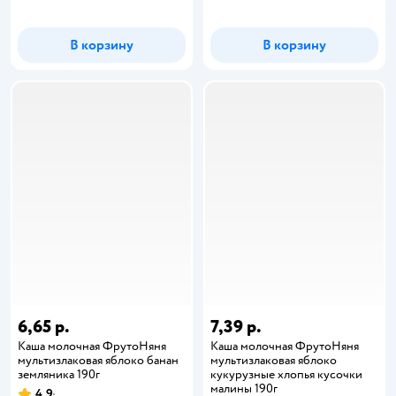
В корзину
В корзину
6,65 р.
7,39 р.
Каша молочная ФрутоНяня
Каша молочная ФрутоНяня
мультизлаковая яблоко банан
мультизлаковая яблоко
земляника 190г
кукурузные хлопья кусочки
малины 190г
4,9