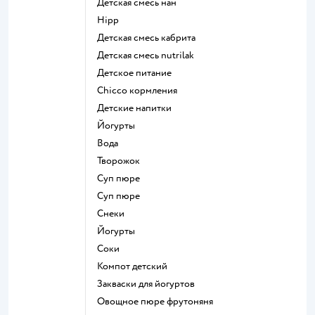
детская смесь нан
hipp
детская смесь кабрита
детская смесь nutrilak
детское питание
chicco кормления
детские напитки
йогурты
Вода
творожок
суп пюре
суп пюре
Снеки
йогурты
Соки
компот детский
Закваски для йогуртов
овощное пюре фрутоняня