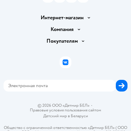
Интернет-магазин
Доставка и оплата
Компания
Обмен и возврат товара
Вакансии
Покупателям
Правила продажи
Подарочные карты
Политика конфиденциальности
Бонусные карты
Политика использования файлов cookie
ВКонтакте
Блог
Обратная связь
Магазины сети
Карта сайта
© 2026 ООО «Детмир БЕЛ»
•
Правовые условия пользования сайтом
Детский мир в
Беларуси
Общество с ограниченной ответственностью «Детмир БЕЛ» ( ООО