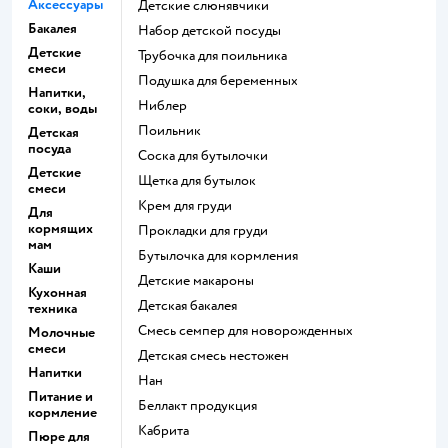
Аксессуары
Детские слюнявчики
Бакалея
набор детской посуды
Детские
трубочка для поильника
смеси
подушка для беременных
Напитки,
ниблер
соки, воды
поильник
Детская
посуда
соска для бутылочки
Детские
щетка для бутылок
смеси
крем для груди
Для
кормящих
прокладки для груди
мам
бутылочка для кормления
Каши
детские макароны
Кухонная
детская бакалея
техника
смесь семпер для новорожденных
Молочные
смеси
детская смесь нестожен
Напитки
нан
Питание и
беллакт продукция
кормление
кабрита
Пюре для