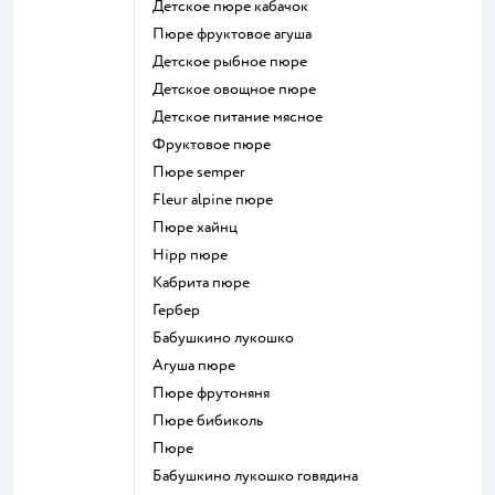
детское пюре кабачок
пюре фруктовое агуша
детское рыбное пюре
детское овощное пюре
детское питание мясное
фруктовое пюре
пюре semper
fleur alpine пюре
пюре хайнц
hipp пюре
кабрита пюре
гербер
бабушкино лукошко
агуша пюре
пюре фрутоняня
пюре бибиколь
пюре
бабушкино лукошко говядина