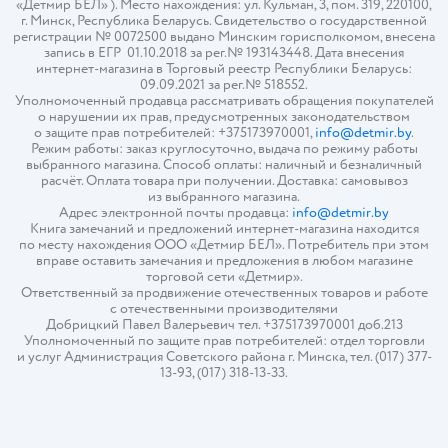
«Детмир БЕЛ» ). Место нахождения: ул. Кульман, 3, пом. 319, 220100,
г. Минск, Республика Беларусь. Свидетельство о государственной
регистрации № 0072500 выдано Минским горисполкомом, внесена
запись в ЕГР 01.10.2018 за рег.№ 193143448. Дата внесения
интернет-магазина в Торговый реестр Республики Беларусь:
09.09.2021 за рег.№ 518552.
Уполномоченный продавца рассматривать обращения покупателей
о нарушении их прав, предусмотренных законодательством
о защите прав потребителей: +375173970001,
info@detmir.by
.
Режим работы: заказ круглосуточно, выдача по режиму работы
выбранного магазина. Способ оплаты: наличный и безналичный
расчёт. Оплата товара при получении. Доставка: самовывоз
из выбранного магазина.
Адрес электронной почты продавца:
info@detmir.by
Книга замечаний и предложений интернет-магазина находится
по месту нахождения ООО «Детмир БЕЛ». Потребитель при этом
вправе оставить замечания и предложения в любом магазине
торговой сети «Детмир».
Ответственный за продвижение отечественных товаров и работе
с отечественными производителями
Добрицкий Павел Валерьевич тел. +375173970001 доб.213
Уполномоченный по защите прав потребителей: отдел торговли
и услуг Администрация Советского района г. Минска, тел. (017) 377-
13-93, (017) 318-13-33.