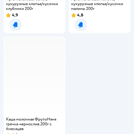
кукурузные хлопья/кусочки
кукурузные хлопья/кусочки
клубники 200г
малины 200г
4,9
4,8
Уведомить о появлении
Уведомить о появлении
Каша молочная ФрутоНяня
гречка-чернослив 200г с
4месяцев