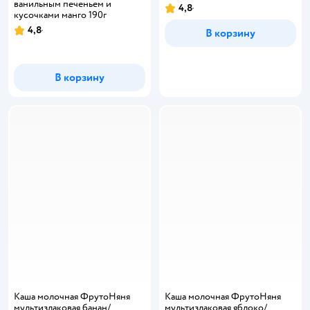
ванильным печеньем и
4,8
кусочками манго 190г
4,8
В корзину
В корзину
Каша молочная ФрутоНяня
Каша молочная ФрутоНяня
мультизлаковая банан/
мультизлаковая яблоко/