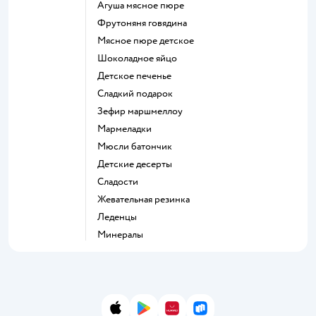
агуша мясное пюре
фрутоняня говядина
мясное пюре детское
шоколадное яйцо
детское печенье
сладкий подарок
зефир маршмеллоу
мармеладки
мюсли батончик
детские десерты
сладости
жевательная резинка
леденцы
Минералы
App Store
Google Play
AppGallery
RuStore