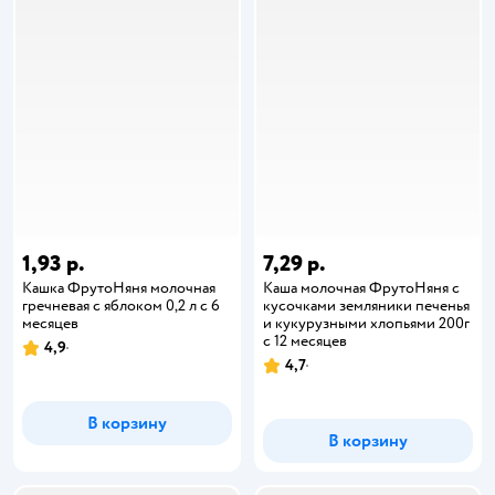
1,93 р.
7,29 р.
Кашка ФрутоНяня молочная
Каша молочная ФрутоНяня с
гречневая с яблоком 0,2 л с 6
кусочками земляники печенья
месяцев
и кукурузными хлопьями 200г
с 12 месяцев
4,9
4,7
В корзину
В корзину