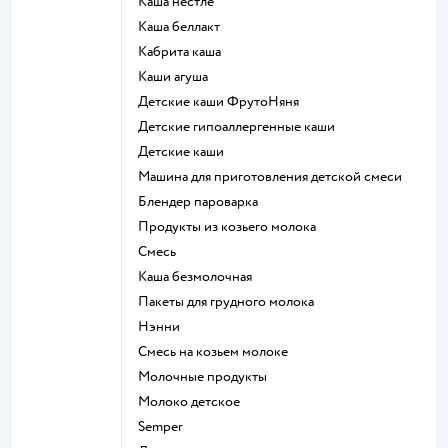
каша нестле
каша беллакт
кабрита каша
каши агуша
Детские каши ФрутоНяня
Детские гипоаллергенные каши
детские каши
машина для приготовления детской смеси
блендер пароварка
продукты из козьего молока
смесь
каша безмолочная
пакеты для грудного молока
нэнни
смесь на козьем молоке
молочные продукты
молоко детское
semper