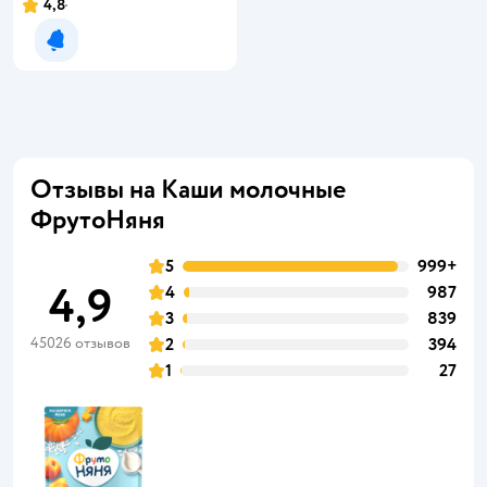
4,8
Уведомить о появлении
Отзывы на Каши молочные
ФрутоНяня
5
999+
4,9
4
987
3
839
45026 отзывов
2
394
1
27