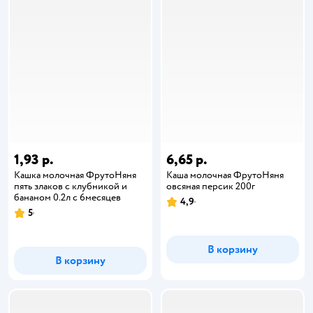
1,93 р.
6,65 р.
Кашка молочная ФрутоНяня
Каша молочная ФрутоНяня
пять злаков с клубникой и
овсяная персик 200г
бананом 0.2л с 6месяцев
4,9
5
В корзину
В корзину