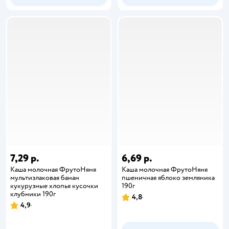
7,29 р.
6,69 р.
Каша молочная ФрутоНяня
Каша молочная ФрутоНяня
мультизлаковая банан
пшеничная яблоко земляника
кукурузные хлопья кусочки
190г
клубники 190г
4,8
4,9