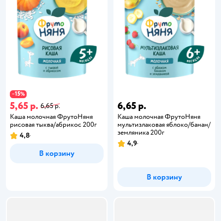
15
−
%
5,65 р.
6,65 р.
6,65 р.
Каша молочная ФрутоНяня
Каша молочная ФрутоНяня
рисовая тыква/абрикос 200г
мультизлаковая яблоко/банан/
земляника 200г
4,8
4,9
В корзину
В корзину