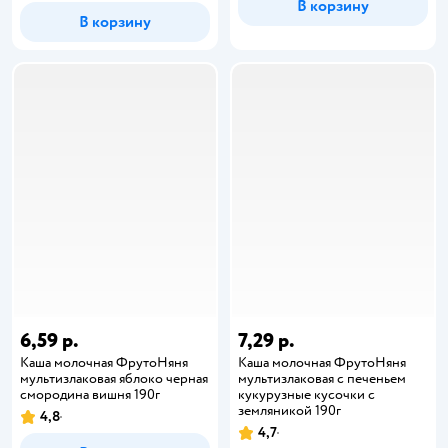
В корзину
В корзину
6,59 р.
7,29 р.
Каша молочная ФрутоНяня
Каша молочная ФрутоНяня
мультизлаковая яблоко черная
мультизлаковая с печеньем
смородина вишня 190г
кукурузные кусочки с
земляникой 190г
4,8
4,7