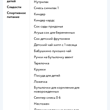
детей
нутрилак
Сладости
смесь симилак 1
Спортивное
киндер
питание
киндер кардс
сок сады придонья
агуша сок для беременных
сок детский фрутоняня
детский чай хипп с 1 месяца
бабушкино лукошко чай
ручки на бутылочку авент
тарелочка
кружки
посуда для детей
ложечка
бутылочки для кормления для
новорожденных
семпер смесь 0 6
нестожен
Детские молочные смеси nan