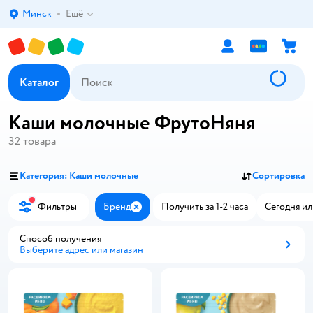
Минск
Ещё
Выбор адреса доставки.
Каталог
Каши молочные ФрутоНяня
32
товара
Категория: Каши молочные
Сортировка
Фильтры
Бренд
Получить за 1-2 часа
Сегодня ил
Закрыть
Способ получения
Выберите адрес или магазин
Способ получения