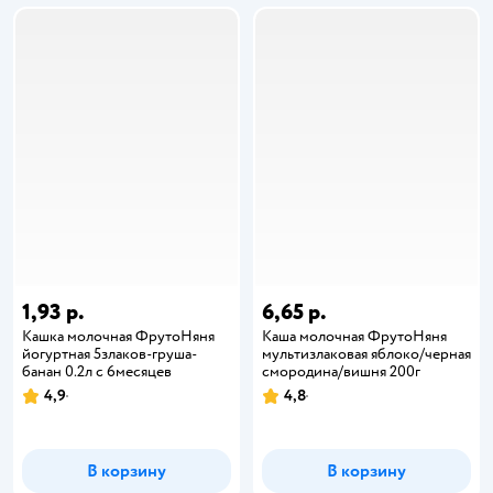
1,93 р.
6,65 р.
Кашка молочная ФрутоНяня
Каша молочная ФрутоНяня
йогуртная 5злаков-груша-
мультизлаковая яблоко/черная
банан 0.2л с 6месяцев
смородина/вишня 200г
4,9
4,8
В корзину
В корзину