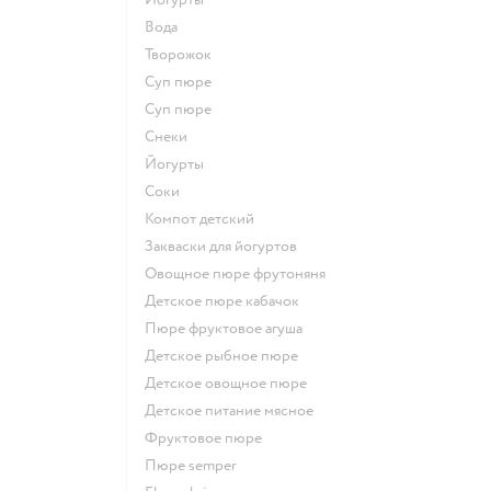
Вода
творожок
суп пюре
суп пюре
Снеки
йогурты
Соки
компот детский
Закваски для йогуртов
овощное пюре фрутоняня
детское пюре кабачок
пюре фруктовое агуша
детское рыбное пюре
детское овощное пюре
детское питание мясное
фруктовое пюре
пюре semper