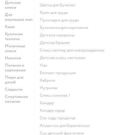
Детские
щетка для бутылок
смеси
крем для груди
Для
кормящих мам
прокладки для груди
Каши
бутылочка для кормления
Кухонная
детские макароны
техника
детская бакалея
Молочные
смесь семпер для новорожденных
смеси
детская смесь нестожен
Напитки
Питание и
нан
кормление
беллакт продукция
Пюре для
кабрита
детей
нутрилак
Сладости
смесь симилак 1
Спортивное
питание
киндер
киндер кардс
сок сады придонья
агуша сок для беременных
сок детский фрутоняня