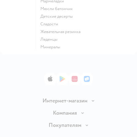
мармеладки
мюсли батончик
детские десерты
сладости
жевательная резинка
леденцы
Минералы
App Store
Google Play
AppGallery
RuStore
Интернет-магазин
Доставка и оплата
Компания
Обмен и возврат товара
Вакансии
Покупателям
Правила продажи
Подарочные карты