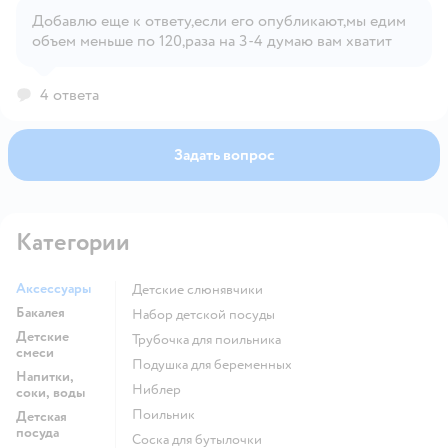
Открыть вопрос
Добавлю еще к ответу,если его опубликают,мы едим
объем меньше по 120,раза на 3-4 думаю вам хватит
4 ответа
Задать вопрос
Категории
Аксессуары
Детские слюнявчики
Бакалея
набор детской посуды
Детские
трубочка для поильника
смеси
подушка для беременных
Напитки,
ниблер
соки, воды
поильник
Детская
посуда
соска для бутылочки