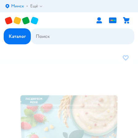
Минск
Ещё
Выбор адреса доставки.
Каталог
В избр