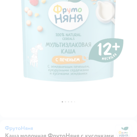
ФрутоНяня
Каша молочная ФрутоНяня с кусочками
Ф