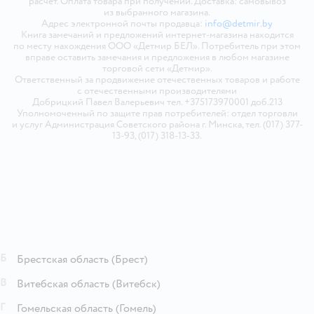
расчёт. Оплата товара при получении. Доставка: самовывоз
из выбранного магазина.
Адрес электронной почты продавца:
info@detmir.by
Книга замечаний и предложений интернет-магазина находится
по месту нахождения ООО «Детмир БЕЛ». Потребитель при этом
вправе оставить замечания и предложения в любом магазине
торговой сети «Детмир».
Ответственный за продвижение отечественных товаров и работе
с отечественными производителями
Добрицкий Павел Валерьевич тел. +375173970001 доб.213
Уполномоченный по защите прав потребителей: отдел торговли
и услуг Администрация Советского района г. Минска, тел. (017) 377-
13-93, (017) 318-13-33.
Б
Брестская область
(Брест)
В
Витебская область
(Витебск)
Г
Гомельская область
(Гомель)