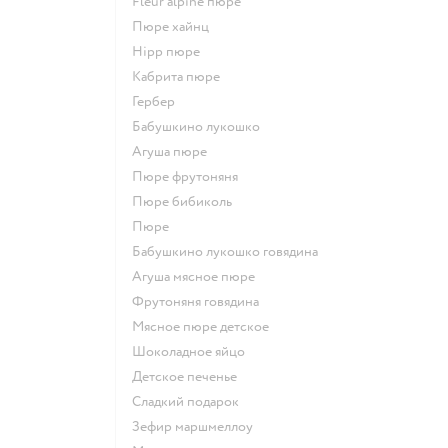
fleur alpine пюре
пюре хайнц
hipp пюре
кабрита пюре
гербер
бабушкино лукошко
агуша пюре
пюре фрутоняня
пюре бибиколь
пюре
бабушкино лукошко говядина
агуша мясное пюре
фрутоняня говядина
мясное пюре детское
шоколадное яйцо
детское печенье
сладкий подарок
зефир маршмеллоу