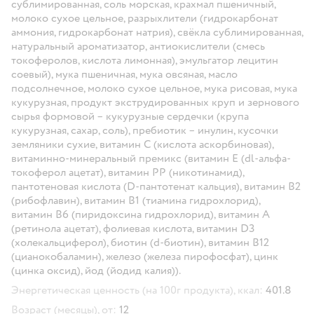
сублимированная, соль морская, крахмал пшеничный,
молоко сухое цельное, разрыхлители (гидрокарбонат
аммония, гидрокарбонат натрия), свёкла сублимированная,
натуральный ароматизатор, антиокислители (смесь
токоферолов, кислота лимонная), эмульгатор лецитин
соевый), мука пшеничная, мука овсяная, масло
подсолнечное, молоко сухое цельное, мука рисовая, мука
кукурузная, продукт экструдированных круп и зернового
сырья формовой – кукурузные сердечки (крупа
кукурузная, сахар, соль), пребиотик – инулин, кусочки
земляники сухие, витамин С (кислота аскорбиновая),
витаминно-минеральный премикс (витамин Е (dl-альфа-
токоферол ацетат), витамин РР (никотинамид),
пантотеновая кислота (D-пантотенат кальция), витамин В2
(рибофлавин), витамин В1 (тиамина гидрохлорид),
витамин В6 (пиридоксина гидрохлорид), витамин А
(ретинола ацетат), фолиевая кислота, витамин D3
(холекальциферол), биотин (d-биотин), витамин В12
(цианокобаламин), железо (железа пирофосфат), цинк
(цинка оксид), йод (йодид калия)).
Энергетическая ценность (на 100г продукта), ккал:
401.8
Возраст (месяцы), от:
12