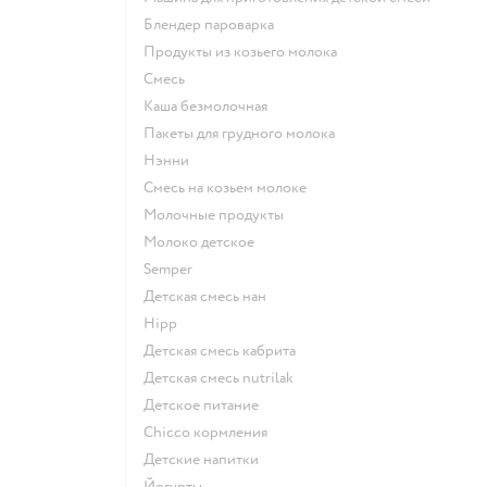
блендер пароварка
продукты из козьего молока
смесь
каша безмолочная
пакеты для грудного молока
нэнни
смесь на козьем молоке
молочные продукты
молоко детское
semper
детская смесь нан
hipp
детская смесь кабрита
детская смесь nutrilak
детское питание
chicco кормления
детские напитки
йогурты