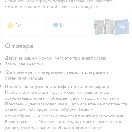
Обменять или вернуть товар надлежащего качества
можно в течение 14 дней с момента покупки.
Фото по
Фото пользовател
Фото пользо
Рейтинг:
Вопросов:
4,7
0
+
6
Открыть га
О товаре
Детские каши «ФрутоНяня» это тройная польза:
Злаки для энергии
12 витаминов и минеральных веществ для развития
организма малыша
Пребиотик инулин для комфортного пищеварения
Известно, что каждая крупа – овсяная, пшеничная,
кукурузная, рисовая –обладает своими достоинствами.
Поэтому мультизлаковая каша – это сочетание достоинств
целых четырёх круп. Каши «ФрутоНяня» с
разнообразными вкусами помогут понять предпочтения
Вашего малыша. Счастье – видеть, как малыш постепенно
узнаёт, что ему нравится. И вы проходите этот