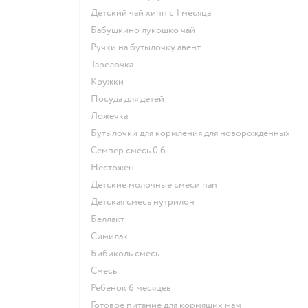
детский чай хипп с 1 месяца
бабушкино лукошко чай
ручки на бутылочку авент
тарелочка
кружки
посуда для детей
ложечка
бутылочки для кормления для новорожденных
семпер смесь 0 6
нестожен
Детские молочные смеси nan
детская смесь нутрилон
беллакт
симилак
бибиколь смесь
смесь
ребенок 6 месяцев
готовое питание для кормящих мам