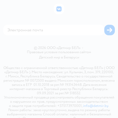
Политика конфиденциальности
Бонусные карты
Политика использования файлов cookie
ВКонтакте
Блог
Обратная связь
Магазины сети
Карта сайта
© 2026 ООО «Детмир БЕЛ»
•
Правовые условия пользования сайтом
Детский мир в
Беларуси
Общество с ограниченной ответственностью «Детмир БЕЛ» ( ООО
«Детмир БЕЛ» ). Место нахождения: ул. Кульман, 3, пом. 319, 220100,
г. Минск, Республика Беларусь. Свидетельство о государственной
регистрации № 0072500 выдано Минским горисполкомом, внесена
запись в ЕГР 01.10.2018 за рег.№ 193143448. Дата внесения
интернет-магазина в Торговый реестр Республики Беларусь:
09.09.2021 за рег.№ 518552.
Уполномоченный продавца рассматривать обращения покупателей
о нарушении их прав, предусмотренных законодательством
о защите прав потребителей: +375173970001,
info@detmir.by
.
Режим работы: заказ круглосуточно, выдача по режиму работы
выбранного магазина. Способ оплаты: наличный и безналичный