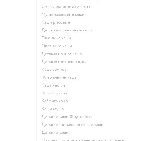
смесь для кормящих мам
Мультизлаковые каши
Каши рисовые
Детские пшеничные каши
Пшенные каши
овсянные каши
детская манная каша
детская гречневая каша
каша семпер
флер альпин каша
каша нестле
каша беллакт
кабрита каша
каши агуша
Детские каши ФрутоНяня
Детские гипоаллергенные каши
детские каши
машина для приготовления детской смеси