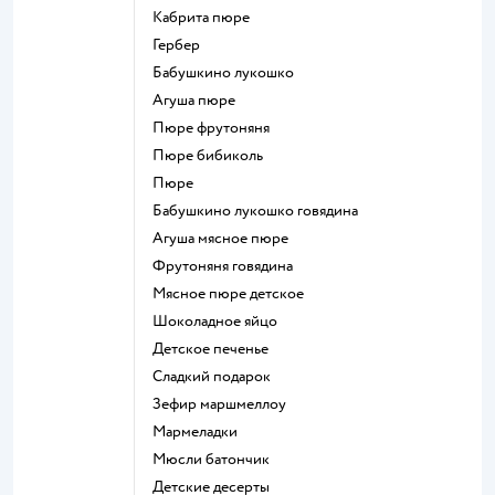
кабрита пюре
гербер
бабушкино лукошко
агуша пюре
пюре фрутоняня
пюре бибиколь
пюре
бабушкино лукошко говядина
агуша мясное пюре
фрутоняня говядина
мясное пюре детское
шоколадное яйцо
детское печенье
сладкий подарок
зефир маршмеллоу
мармеладки
мюсли батончик
детские десерты