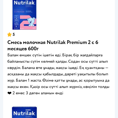
5
Смесь молочная Nutrilak Premium 2 с 6
месяцев 600г
Балам емшек сүтін ішетін еді. Бірақ бір жағдайларға
байланысты сүтім келмей қалды. Содан осы сүтті алып
көрдім. Балама өте ұнады, жақсы ішеді. Ең қуантқаны —
асқазаны да жақсы қабылдады, дәреті уақытылы болып
жүр. Балам 1 жаста. Өзіме қатты ұнады, ас қорытуына да
жақсы екен. Қазір осы сүтті алып жүрміз, көңілім толды
❤️ 2 емес 3 деген аламын енді