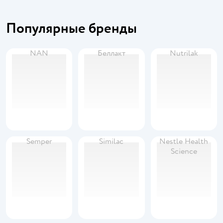
Популярные бренды
NAN
Беллакт
Nutrilak
Semper
Similac
Nestle Health
Science