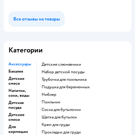
Все отзывы на товары
Категории
Аксессуары
Детские слюнявчики
Бакалея
набор детской посуды
Детские
трубочка для поильника
смеси
подушка для беременных
Напитки,
ниблер
соки, воды
поильник
Детская
посуда
соска для бутылочки
Детские
щетка для бутылок
смеси
крем для груди
Для
кормящих
прокладки для груди