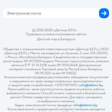
Магазины сети
Карта сайта
© 2026 ООО «Детмир БЕЛ»
•
Правовые условия пользования сайтом
Детский мир в
Беларуси
Общество с ограниченной ответственностью «Детмир БЕЛ» ( ООО
«Детмир БЕЛ» ). Место нахождения: ул. Кульман, 3, пом. 319, 220100,
г. Минск, Республика Беларусь. Свидетельство о государственной
регистрации № 0072500 выдано Минским горисполкомом, внесена
запись в ЕГР 01.10.2018 за рег.№ 193143448. Дата внесения
интернет-магазина в Торговый реестр Республики Беларусь:
09.09.2021 за рег.№ 518552.
Уполномоченный продавца рассматривать обращения покупателей
о нарушении их прав, предусмотренных законодательством
о защите прав потребителей: +375173970001,
info@detmir.by
.
Режим работы: заказ круглосуточно, выдача по режиму работы
выбранного магазина. Способ оплаты: наличный и безналичный
расчёт. Оплата товара при получении. Доставка: самовывоз
из выбранного магазина.
Адрес электронной почты продавца:
info@detmir.by
Книга замечаний и предложений интернет-магазина находится