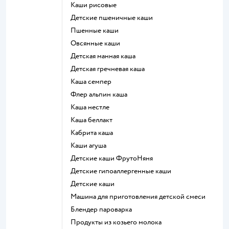
Каши рисовые
Детские пшеничные каши
Пшенные каши
овсянные каши
детская манная каша
детская гречневая каша
каша семпер
флер альпин каша
каша нестле
каша беллакт
кабрита каша
каши агуша
Детские каши ФрутоНяня
Детские гипоаллергенные каши
детские каши
машина для приготовления детской смеси
блендер пароварка
продукты из козьего молока