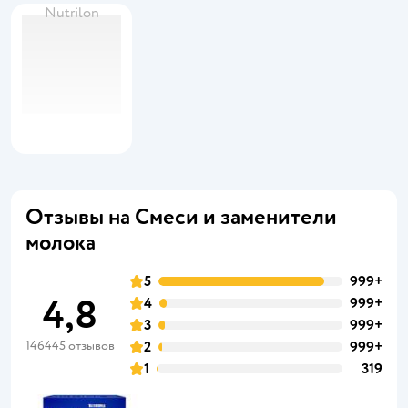
Nutrilon
Отзывы на Смеси и заменители
молока
5
999+
4,8
4
999+
3
999+
146445 отзывов
2
999+
1
319