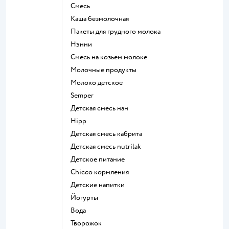
смесь
каша безмолочная
пакеты для грудного молока
нэнни
смесь на козьем молоке
молочные продукты
молоко детское
semper
детская смесь нан
hipp
детская смесь кабрита
детская смесь nutrilak
детское питание
chicco кормления
детские напитки
йогурты
Вода
творожок