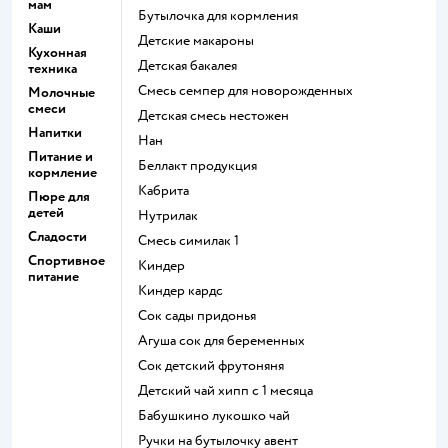
мам
бутылочка для кормления
Каши
детские макароны
Кухонная
детская бакалея
техника
смесь семпер для новорожденных
Молочные
смеси
детская смесь нестожен
Напитки
нан
Питание и
беллакт продукция
кормление
кабрита
Пюре для
детей
нутрилак
Сладости
смесь симилак 1
Спортивное
киндер
питание
киндер кардс
сок сады придонья
агуша сок для беременных
сок детский фрутоняня
детский чай хипп с 1 месяца
бабушкино лукошко чай
ручки на бутылочку авент