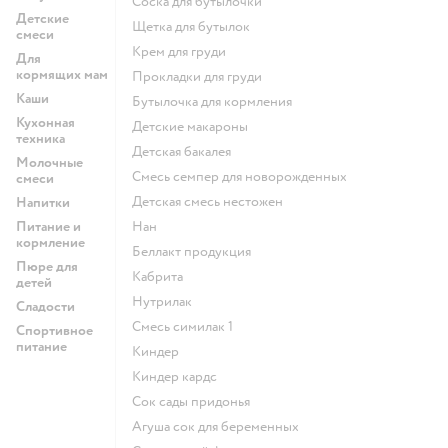
соска для бутылочки
Детские
щетка для бутылок
смеси
крем для груди
Для
кормящих мам
прокладки для груди
Каши
бутылочка для кормления
Кухонная
детские макароны
техника
детская бакалея
Молочные
смесь семпер для новорожденных
смеси
детская смесь нестожен
Напитки
Питание и
нан
кормление
беллакт продукция
Пюре для
кабрита
детей
нутрилак
Сладости
смесь симилак 1
Спортивное
питание
киндер
киндер кардс
сок сады придонья
агуша сок для беременных