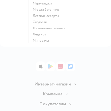
мармеладки
мюсли батончик
детские десерты
сладости
жевательная резинка
леденцы
Минералы
App Store
Google Play
AppGallery
RuStore
Интернет-магазин
Доставка и оплата
Компания
Обмен и возврат товара
Вакансии
Покупателям
Правила продажи