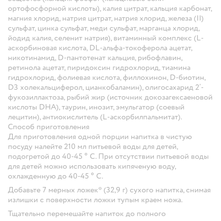
ортофосфорной кислоты), калия цитрат, кальция карбонат,
магния хлорид, натрия цитрат, натрия хлорид, железа (II)
сульфат, цинка сульфат, меди сульфат, марганца хлорид,
йодид калия, селенит натрия), витаминный комплекс (L-
аскорбиновая кислота, DL-альфа-токоферола ацетат,
никотинамид, D-пантотенат кальция, рибофлавин,
ретинола ацетат, пиридоксин гидрохлорид, тиамина
гидрохлорид, фолиевая кислота, филлохинон, D-биотин,
D3 холекальциферол, цианкобаламин), олигосахарид 2’-
фукозиллактоза, рыбий жир (источник докозагексаеновой
кислоты DHA), таурин, инозит, эмульгатор (соевый
лецитин), антиокислитель (L-аскорбилпальмитат).
Способ приготовления
Для приготовления одной порции напитка в чистую
посуду налейте 210 мл питьевой воды для детей,
подогретой до 40-45 ° С. При отсутствии питьевой воды
для детей можно использовать кипяченую воду,
охлажденную до 40-45 ° С.
Добавьте 7 мерных ложек* (32,9 г) сухого напитка, снимая
излишки с поверхности ложки тупым краем ножа.
Тщательно перемешайте напиток до полного