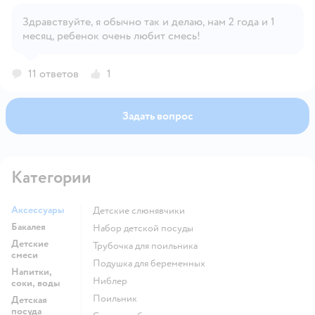
Открыть вопрос
Здравствуйте, я обычно так и делаю, нам 2 года и 1
месяц, ребенок очень любит смесь!
11 ответов
1
Задать вопрос
Категории
Аксессуары
Детские слюнявчики
Бакалея
набор детской посуды
Детские
трубочка для поильника
смеси
подушка для беременных
Напитки,
ниблер
соки, воды
поильник
Детская
посуда