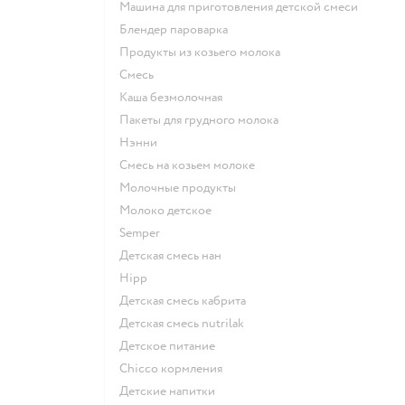
машина для приготовления детской смеси
блендер пароварка
продукты из козьего молока
смесь
каша безмолочная
пакеты для грудного молока
нэнни
смесь на козьем молоке
молочные продукты
молоко детское
semper
детская смесь нан
hipp
детская смесь кабрита
детская смесь nutrilak
детское питание
chicco кормления
детские напитки