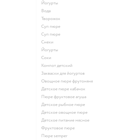
йогурты
Вода
творожок
суп пюре
суп пюре
Снеки
йогурты
Соки
компот детский
Закваски для йогуртов
овощное пюре фрутоняня
детское пюре кабачок
пюре фруктовое агуша
детское рыбное пюре
детское овощное пюре
детское питание мясное
фруктовое пюре
пюре semper