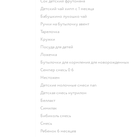
сок детский фрутоняня
детский чай хипп с 1 месяца
бабушкино лукошко чай
ручки на бутылочку авент
тарелочка
кружки
посуда для детей
ложечка
бутылочки для кормления для новорожденных
семпер смесь 0 6
нестожен
Детские молочные смеси nan
детская смесь нутрилон
беллакт
симилак
бибиколь смесь
смесь
ребенок 6 месяцев