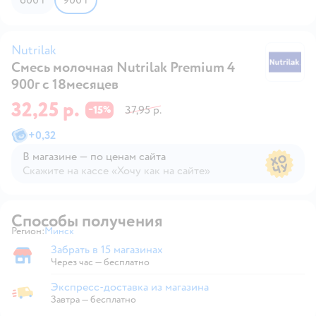
Nutrilak
Смесь молочная Nutrilak Premium 4
Nu
900г с 18месяцев
32,25 р.
15
37,95 р.
−
%
+
0,32
В магазине — по ценам сайта
Скажите на кассе «Хочу как на сайте»
В магазине — по ценам сайта
Способы получения
Регион:
Минск
Выбор адреса доставки.
Забрать в 15 магазинах
Забрать в магазине
Через час — бесплатно
Экспресс-доставка из магазина
Экспресс-доставка из магазина
Завтра
—
бесплатно