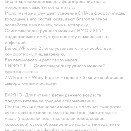
кислоты, необходимые для формирования мозга,
нейронных связей и сетчатки глаз.
Молочный жир улучшает усвоение DHA , а фосфолипиды,
входящие в его состав, оказывают благоприятное
воздействие на память, речь и моторику.
Олигосахариды грудного молока ( HMO 2’FL ) 1
поддерживают иммунную систему и защищают от
инфекций.
Белок WProtein 2 легко усваивается и способствует
комфортному пищеварению.
Без пальмового и рапсового масел
1 HMO 2 FL – Олигосахариды грудного молока 2'-
фукозиллактоза
2 WProtein – Whey Protein – молочный напиток обогащен
сывороточными белками
ВАЖНО!
Для питания детей раннего возраста
предпочтительнее грудное вскармливание.
Состав:
сухая деминерализованная молочная сыворотка,
сухое цельное молоко, мальтодекстрин, растительные
масла (подсолнечное высокоолеиновое, соевое,
кокосовое), сухое обезжиренное молоко, минеральные
вещества (кальция фосфат (кальциевые соли