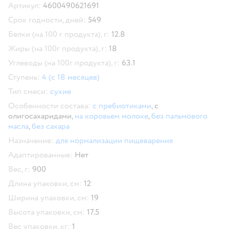
Артикул:
4600490621691
Срок годности, дней:
549
Белки (на 100 г продукта), г:
12.8
Жиры (на 100г продукта), г:
18
Углеводы (на 100г продукта), г:
63.1
Ступень:
4 (с 18 месяцев)
Тип смеси:
сухие
Особенности состава:
с пребиотиками
,
с
олигосахаридами,
на коровьем молоке
,
без пальмового
масла
,
без сахара
Назначение:
для нормализации пищеварения
Адаптированные:
Нет
Вес, г:
900
Длина упаковки, см:
12
Ширина упаковки, см:
19
Высота упаковки, см:
17.5
Вес упаковки, кг:
1