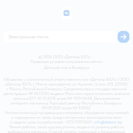
Подарочные карты
Политика конфиденциальности
Бонусные карты
Политика использования файлов cookie
ВКонтакте
Блог
Обратная связь
Магазины сети
Карта сайта
© 2026 ООО «Детмир БЕЛ»
•
Правовые условия пользования сайтом
Детский мир в
Беларуси
Общество с ограниченной ответственностью «Детмир БЕЛ» ( ООО
«Детмир БЕЛ» ). Место нахождения: ул. Кульман, 3, пом. 319, 220100,
г. Минск, Республика Беларусь. Свидетельство о государственной
регистрации № 0072500 выдано Минским горисполкомом, внесена
запись в ЕГР 01.10.2018 за рег.№ 193143448. Дата внесения
интернет-магазина в Торговый реестр Республики Беларусь:
09.09.2021 за рег.№ 518552.
Уполномоченный продавца рассматривать обращения покупателей
о нарушении их прав, предусмотренных законодательством
о защите прав потребителей: +375173970001,
info@detmir.by
.
Режим работы: заказ круглосуточно, выдача по режиму работы
выбранного магазина. Способ оплаты: наличный и безналичный