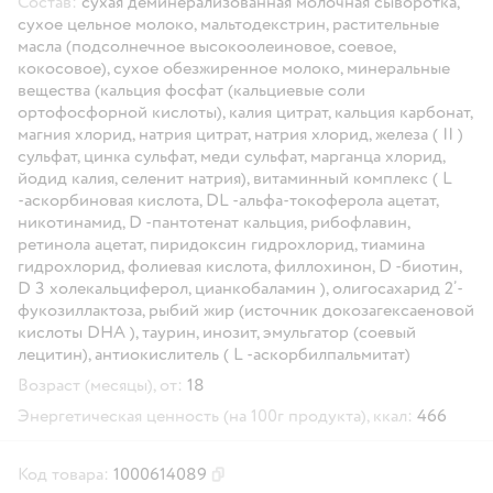
Состав:
сухая деминерализованная молочная сыворотка,
сухое цельное молоко, мальтодекстрин, растительные
масла (подсолнечное высокоолеиновое, соевое,
кокосовое), сухое обезжиренное молоко, минеральные
вещества (кальция фосфат (кальциевые соли
ортофосфорной кислоты), калия цитрат, кальция карбонат,
магния хлорид, натрия цитрат, натрия хлорид, железа ( II )
сульфат, цинка сульфат, меди сульфат, марганца хлорид,
йодид калия, селенит натрия), витаминный комплекс ( L
-аскорбиновая кислота, DL -альфа-токоферола ацетат,
никотинамид, D -пантотенат кальция, рибофлавин,
ретинола ацетат, пиридоксин гидрохлорид, тиамина
гидрохлорид, фолиевая кислота, филлохинон, D -биотин,
D 3 холекальциферол, цианкобаламин ), олигосахарид 2’-
фукозиллактоза, рыбий жир (источник докозагексаеновой
кислоты DHA ), таурин, инозит, эмульгатор (соевый
лецитин), антиокислитель ( L -аскорбилпальмитат)
Возраст (месяцы), от:
18
Энергетическая ценность (на 100г продукта), ккал:
466
Код товара:
1000614089
Скопировать код товара