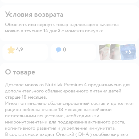
Условия возврата
Обменять или вернуть товар надлежащего качества
можно в течение 14 дней с момента покупки.
Фото по
Фото пользовател
Фото пользо
Рейтинг:
Вопросов:
4,9
0
+
5
Открыть га
О товаре
Детское молочко Nutrilak
Premium 4 предназначено для
дополнительного сбалансированного питания детей
старше 18 месяцев.
Имеет оптимально сбалансированный состав и дополняет
рацион ребенка старше 18 месяцев важнейшими
питательными веществами, необходимыми
микронутриентами для поддержания активного роста,
когнитивного развития и укрепления иммунитета.
В состав смеси входят Омега-3 ( DHA ) особые жирные