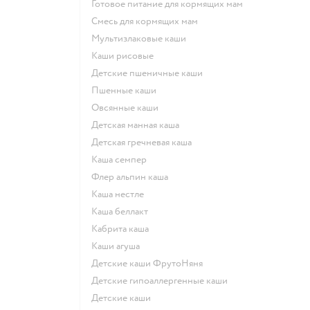
готовое питание для кормящих мам
смесь для кормящих мам
Мультизлаковые каши
Каши рисовые
Детские пшеничные каши
Пшенные каши
овсянные каши
детская манная каша
детская гречневая каша
каша семпер
флер альпин каша
каша нестле
каша беллакт
кабрита каша
каши агуша
Детские каши ФрутоНяня
Детские гипоаллергенные каши
детские каши