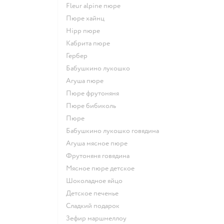
fleur alpine пюре
пюре хайнц
hipp пюре
кабрита пюре
гербер
бабушкино лукошко
агуша пюре
пюре фрутоняня
пюре бибиколь
пюре
бабушкино лукошко говядина
агуша мясное пюре
фрутоняня говядина
мясное пюре детское
шоколадное яйцо
детское печенье
сладкий подарок
зефир маршмеллоу