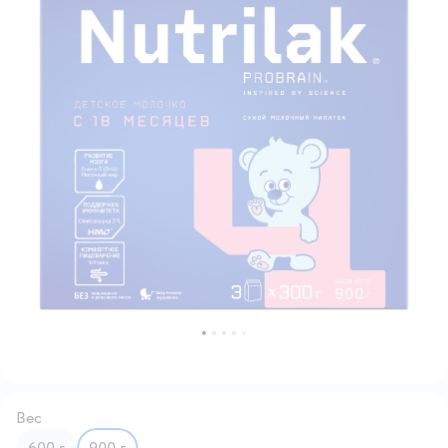
Вес
600 г
900 г