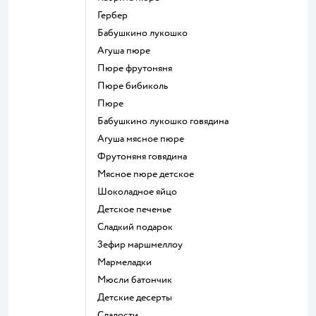
гербер
бабушкино лукошко
агуша пюре
пюре фрутоняня
пюре бибиколь
пюре
бабушкино лукошко говядина
агуша мясное пюре
фрутоняня говядина
мясное пюре детское
шоколадное яйцо
детское печенье
сладкий подарок
зефир маршмеллоу
мармеладки
мюсли батончик
детские десерты
сладости