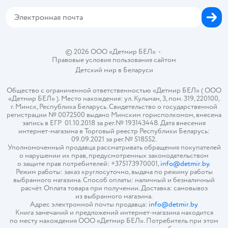
Магазины сети
Карта сайта
© 2026 ООО «Детмир БЕЛ»
•
Правовые условия пользования сайтом
Детский мир в
Беларуси
Общество с ограниченной ответственностью «Детмир БЕЛ» ( ООО
«Детмир БЕЛ» ). Место нахождения: ул. Кульман, 3, пом. 319, 220100,
г. Минск, Республика Беларусь. Свидетельство о государственной
регистрации № 0072500 выдано Минским горисполкомом, внесена
запись в ЕГР 01.10.2018 за рег.№ 193143448. Дата внесения
интернет-магазина в Торговый реестр Республики Беларусь:
09.09.2021 за рег.№ 518552.
Уполномоченный продавца рассматривать обращения покупателей
о нарушении их прав, предусмотренных законодательством
о защите прав потребителей: +375173970001,
info@detmir.by
.
Режим работы: заказ круглосуточно, выдача по режиму работы
выбранного магазина. Способ оплаты: наличный и безналичный
расчёт. Оплата товара при получении. Доставка: самовывоз
из выбранного магазина.
Адрес электронной почты продавца:
info@detmir.by
Книга замечаний и предложений интернет-магазина находится
по месту нахождения ООО «Детмир БЕЛ». Потребитель при этом