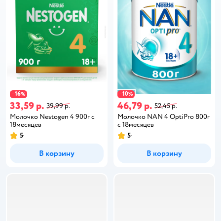
16
10
−
%
−
%
33,59 р.
46,79 р.
39,99 р.
52,45 р.
Молочко Nestogen 4 900г с
Молочко NAN 4 OptiPro 800г
18месяцев
с 18месяцев
5
5
В корзину
В корзину