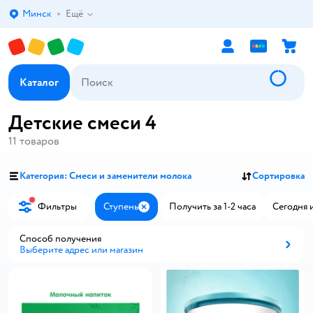
Минск
Ещё
Выбор адреса доставки.
Каталог
Детские смеси 4
11
товаров
Категория: Смеси и заменители молока
Сортировка
Фильтры
Ступень
Получить за 1-2 часа
Сегодня 
Закрыть
Способ получения
Выберите адрес или магазин
Способ получения