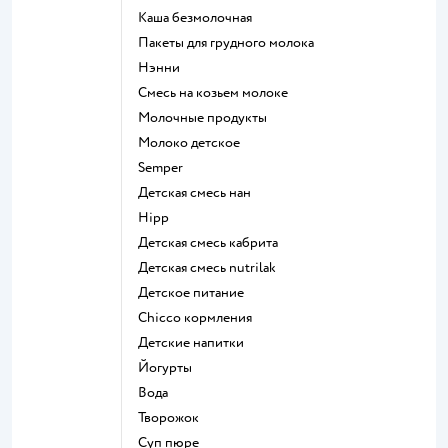
каша безмолочная
пакеты для грудного молока
нэнни
смесь на козьем молоке
молочные продукты
молоко детское
semper
детская смесь нан
hipp
детская смесь кабрита
детская смесь nutrilak
детское питание
chicco кормления
детские напитки
йогурты
Вода
творожок
суп пюре