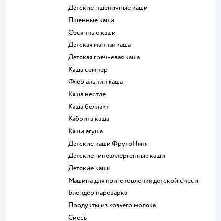
Детские пшеничные каши
Пшенные каши
овсянные каши
детская манная каша
детская гречневая каша
каша семпер
флер альпин каша
каша нестле
каша беллакт
кабрита каша
каши агуша
Детские каши ФрутоНяня
Детские гипоаллергенные каши
детские каши
машина для приготовления детской смеси
блендер пароварка
продукты из козьего молока
смесь