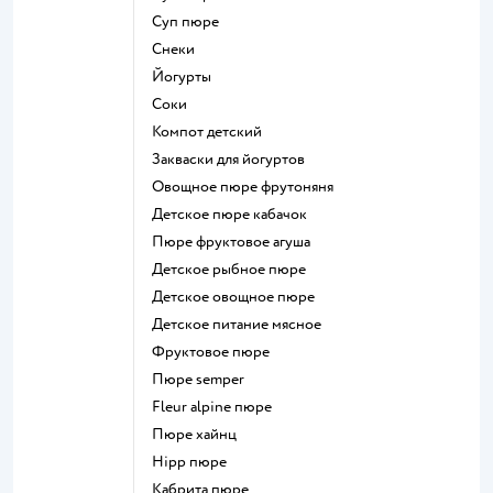
суп пюре
Снеки
йогурты
Соки
компот детский
Закваски для йогуртов
овощное пюре фрутоняня
детское пюре кабачок
пюре фруктовое агуша
детское рыбное пюре
детское овощное пюре
детское питание мясное
фруктовое пюре
пюре semper
fleur alpine пюре
пюре хайнц
hipp пюре
кабрита пюре