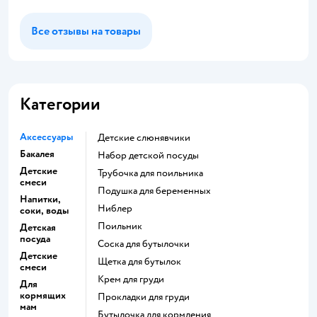
Все отзывы на товары
Категории
Аксессуары
Детские слюнявчики
Бакалея
набор детской посуды
Детские
трубочка для поильника
смеси
подушка для беременных
Напитки,
ниблер
соки, воды
поильник
Детская
посуда
соска для бутылочки
Детские
щетка для бутылок
смеси
крем для груди
Для
кормящих
прокладки для груди
мам
бутылочка для кормления