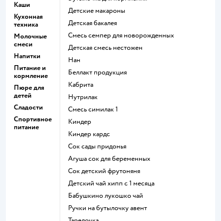
Каши
детские макароны
Кухонная
детская бакалея
техника
смесь семпер для новорожденных
Молочные
смеси
детская смесь нестожен
Напитки
нан
Питание и
беллакт продукция
кормление
кабрита
Пюре для
детей
нутрилак
Сладости
смесь симилак 1
Спортивное
киндер
питание
киндер кардс
сок сады придонья
агуша сок для беременных
сок детский фрутоняня
детский чай хипп с 1 месяца
бабушкино лукошко чай
ручки на бутылочку авент
тарелочка