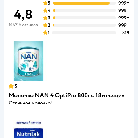
5
999+
4,8
4
999+
3
999+
146316 отзывов
2
999+
1
319
5
Молочко NAN 4 OptiPro 800г с 18месяцев
Отличное молочко!