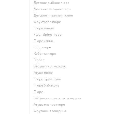
детское рыбное пюре
детское овощное пюре
детское питание мясное
фруктовое пюре
пюре semper
fleur alpine пюре
пюре хайнц
hipp пюре
кабрита пюре
гербер
бабушкино лукошко
агуша пюре
пюре фрутоняня
пюре бибиколь
пюре
бабушкино лукошко говядина
агуша мясное пюре
фрутоняня говядина