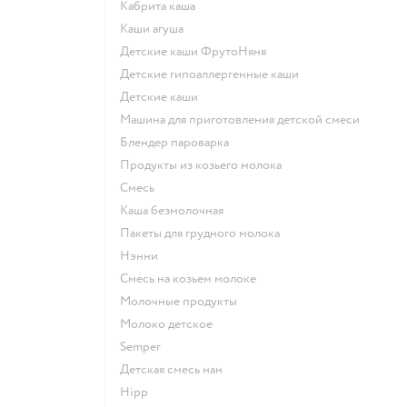
кабрита каша
каши агуша
Детские каши ФрутоНяня
Детские гипоаллергенные каши
детские каши
машина для приготовления детской смеси
блендер пароварка
продукты из козьего молока
смесь
каша безмолочная
пакеты для грудного молока
нэнни
смесь на козьем молоке
молочные продукты
молоко детское
semper
детская смесь нан
hipp