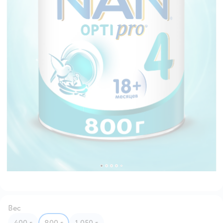
Вес
400 г
800 г
1 050 г