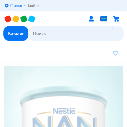
Минск
Ещё
Выбор адреса доставки.
Каталог
В избр