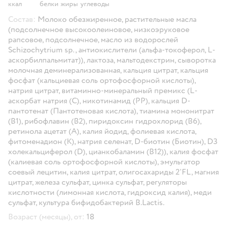
ккал
белки
жиры
углеводы
Состав:
Молоко обезжиренное, растительные масла
(подсолнечное высокоолеиновое, низкоэруковое
рапсовое, подсолнечное, масло из водорослей
Schizochytrium sp., антиокислители (альфа-токоферол, L-
аскорбилпальмитат)), лактоза, мальтодекстрин, сыворотка
молочная деминерализованная, кальция цитрат, кальция
фосфат (кальциевая соль ортофосфорной кислоты),
натрия цитрат, витаминно-минеральный премикс (L-
аскорбат натрия (С), никотинамид (РР), кальция D-
пантотенат (Пантотеновая кислота), тиамина мононитрат
(В1), рибофлавин (В2), пиридоксин гидрохлорид (В6),
ретинола ацетат (А), калия йодид, фолиевая кислота,
фитоменадион (К), натрия селенат, D-биотин (Биотин), D3
холекальциферол (D), цианкобаламин (В12)), калия фосфат
(калиевая соль ортофосфорной кислоты), эмульгатор
соевый лецитин, калия цитрат, олигосахариды 2'FL, магния
цитрат, железа сульфат, цинка сульфат, регуляторы
кислотности (лимонная кислота, гидроксид калия), меди
сульфат, культура бифидобактерий B.Lactis.
Возраст (месяцы), от:
18