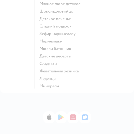
мясное пюре детское
шоколадное яйцо
детское печенье
сладкий подарок
зефир маршмеллоу
мармеладки
мюсли батончик
детские десерты
сладости
жевательная резинка
леденцы
Минералы
App Store
Google Play
AppGallery
RuStore