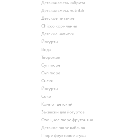
детская смесь кабрита
детская смесь nutrilak
детское питание
chicco кормления
детские напитки
йогурты
Вода
творожок
суп пюре
суп пюре
Снеки
йогурты
Соки
компот детский
Закваски для йогуртов
овощное пюре фрутоняня
детское пюре кабачок
пюре фруктовое агуша