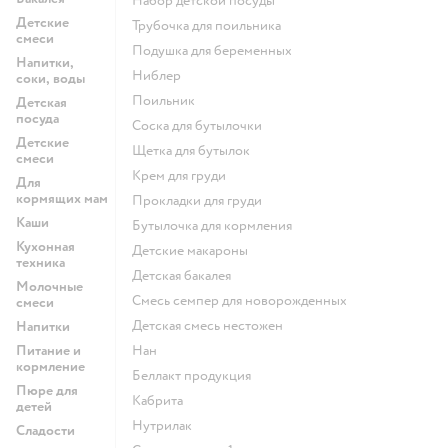
набор детской посуды
Детские
трубочка для поильника
смеси
подушка для беременных
Напитки,
ниблер
соки, воды
поильник
Детская
посуда
соска для бутылочки
Детские
щетка для бутылок
смеси
крем для груди
Для
кормящих мам
прокладки для груди
Каши
бутылочка для кормления
Кухонная
детские макароны
техника
детская бакалея
Молочные
смесь семпер для новорожденных
смеси
детская смесь нестожен
Напитки
Питание и
нан
кормление
беллакт продукция
Пюре для
кабрита
детей
нутрилак
Сладости