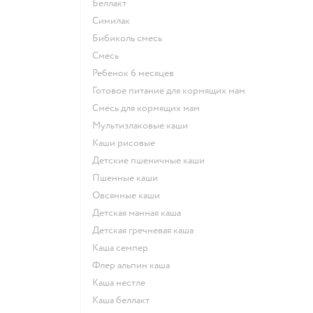
беллакт
симилак
бибиколь смесь
смесь
ребенок 6 месяцев
готовое питание для кормящих мам
смесь для кормящих мам
Мультизлаковые каши
Каши рисовые
Детские пшеничные каши
Пшенные каши
овсянные каши
детская манная каша
детская гречневая каша
каша семпер
флер альпин каша
каша нестле
каша беллакт