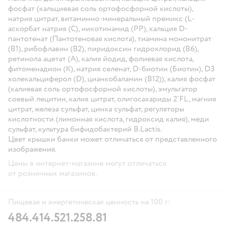
фосфат (кальциевая соль ортофосфорной кислоты),
натрия цитрат, витаминно-минеральный премикс (L-
аскорбат натрия (С), никотинамид (РР), кальция D-
пантотенат (Пантотеновая кислота), тиамина мононитрат
(В1), рибофлавин (В2), пиридоксин гидрохлорид (В6),
ретинола ацетат (А), калия йодид, фолиевая кислота,
фитоменадион (К), натрия селенат, D-биотин (Биотин), D3
холекальциферол (D), цианкобаламин (В12)), калия фосфат
(калиевая соль ортофосфорной кислоты), эмульгатор
соевый лецитин, калия цитрат, олигосахариды 2'FL, магния
цитрат, железа сульфат, цинка сульфат, регуляторы
кислотности (лимонная кислота, гидроксид калия), меди
сульфат, культура бифидобактерий B.Lactis.
Цвет крышки банки может отличаться от представленного
изображения.
Цены в интернет-магазине могут отличаться
от розничных магазинов.
Пищевая и энергетическая ценность на 100 г:
484.4
14.5
21.2
58.81