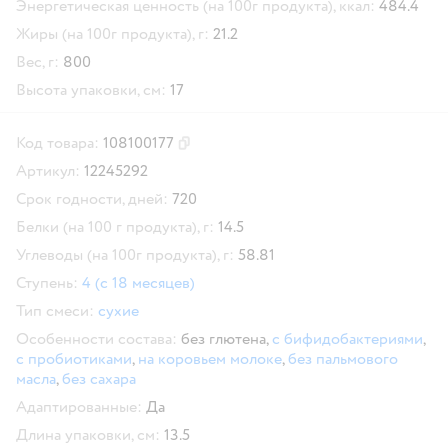
Энергетическая ценность (на 100г продукта), ккал:
484.4
Жиры (на 100г продукта), г:
21.2
Вес, г:
800
Высота упаковки, см:
17
Код товара:
108100177
Скопировать код товара
Артикул:
12245292
Срок годности, дней:
720
Белки (на 100 г продукта), г:
14.5
Углеводы (на 100г продукта), г:
58.81
Ступень:
4 (с 18 месяцев)
Тип смеси:
сухие
Особенности состава:
без глютена,
с бифидобактериями
,
с пробиотиками
,
на коровьем молоке
,
без пальмового
масла
,
без сахара
Адаптированные:
Да
Длина упаковки, см:
13.5