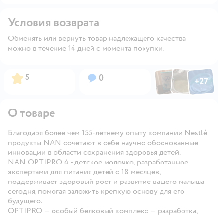
Условия возврата
Обменять или вернуть товар надлежащего качества
можно в течение 14 дней с момента покупки.
Фото по
Фото пользовател
Фото пользо
Рейтинг:
Вопросов:
5
0
+
27
Открыть га
О товаре
Благодаря более чем 155-летнему опыту компании Nestlé
продукты NAN сочетают в себе научно обоснованные
инновации в области сохранения здоровья детей.
NAN OPTIPRO 4
- детское молочко, разработанное
экспертами для питания детей с 18 месяцев,
поддерживает здоровый рост и развитие вашего малыша
сегодня, помогая заложить крепкую основу для его
будущего.
OPTIPRO
— особый белковый комплекс — разработка,