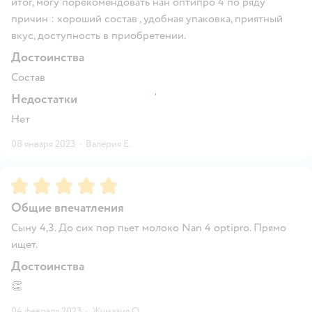
итог, могу порекомендовать нан оптипро 4 по ряду
причин : хороший состав , удобная упаковка, приятный
вкус, доступность в приобретении.
Достоинства
Состав
Недостатки
Нет
08 января 2023
·
Валерия Е.
Рейтинг:
5
Общие впечатления
Сыну 4,3. До сих пор пьет молоко Nan 4 optipro. Прямо
ищет.
Достоинства
👏
04 февраля 2023
·
Жумазия О.