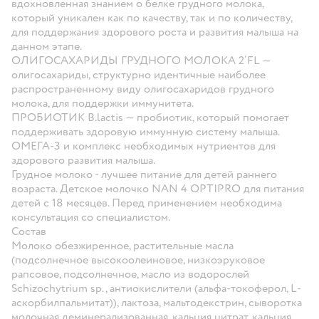
вдохновленная знанием о белке грудного молока,
который уникален как по качеству, так и по количеству,
для поддержания здорового роста и развития малыша на
данном этапе.
ОЛИГОСАХАРИДЫ ГРУДНОГО МОЛОКА 2’FL
—
олигосахариды, структурно идентичные наиболее
распространенному виду олигосахаридов грудного
молока, для поддержки иммунитета.
ПРОБИОТИК B.lactis
— пробиотик, который помогает
поддерживать здоровую иммунную систему малыша.
ОМЕГА-3
и комплекс необходимых нутриентов для
здорового развития малыша.
Грудное молоко
- лучшее питание для детей раннего
возраста. Детское молочко NAN 4 OPTIPRO для питания
детей c 18 месяцев. Перед применением необходима
консультация со специалистом.
Состав
Молоко обезжиренное, растительные масла
(подсолнечное высокоолеиновое, низкоэруковое
рапсовое, подсолнечное, масло из водорослей
Schizochytrium sp., антиокислители (альфа-токоферол, L-
аскорбилпальмитат)), лактоза, мальтодекстрин, сыворотка
молочная деминерализованная, кальция цитрат, кальция