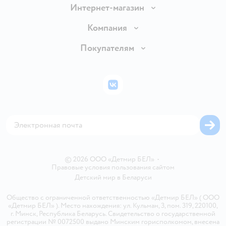
Интернет-магазин
Доставка и оплата
Компания
Обмен и возврат товара
Вакансии
Покупателям
Правила продажи
Подарочные карты
Политика конфиденциальности
Бонусные карты
Политика использования файлов cookie
ВКонтакте
Блог
Обратная связь
Магазины сети
Карта сайта
© 2026 ООО «Детмир БЕЛ»
•
Правовые условия пользования сайтом
Детский мир в
Беларуси
Общество с ограниченной ответственностью «Детмир БЕЛ» ( ООО
«Детмир БЕЛ» ). Место нахождения: ул. Кульман, 3, пом. 319, 220100,
г. Минск, Республика Беларусь. Свидетельство о государственной
регистрации № 0072500 выдано Минским горисполкомом, внесена