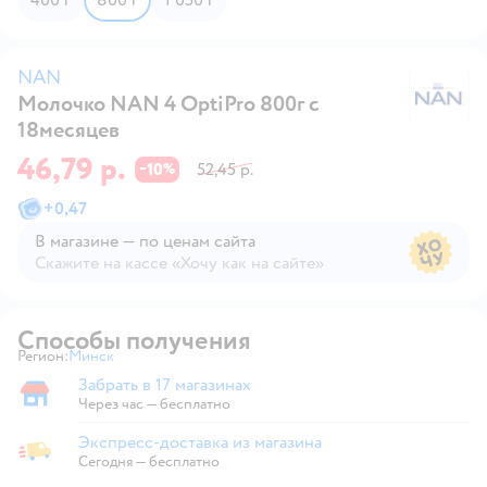
NAN
Молочко NAN 4 OptiPro 800г с
N
18месяцев
46,79 р.
10
52,45 р.
−
%
+
0,47
В магазине — по ценам сайта
Скажите на кассе «Хочу как на сайте»
В магазине — по ценам сайта
Способы получения
Регион:
Минск
Выбор адреса доставки.
Забрать в 17 магазинах
Забрать в магазине
Через час — бесплатно
Экспресс-доставка из магазина
Экспресс-доставка из магазина
Сегодня
—
бесплатно