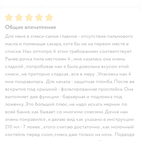
Рейтинг:
5
Общие впечатления
Для меня в смеси самое главное - отсутствие пальмового
масла и поменьше сахара, хотя бы не на первом месте в
списке. Нан оптипро 4 этим требованиям соответствует.
Ранее дочка пила нестожен 4 , мне казалась она очень
сладкой , попробовав нан я была довольна вкусом этой
смеси , не приторно сладкая , все в меру . Упаковка нан 4
мне понравилась . Для начала - защитная пломба. После ее
вскрытия под крышкой - фольгированная прослойка. Она
выполняет две функции - барьерная и подложка под
ложечку. Это большой плюс, не надо искать мерник по
всей банке, как бывает со многими смесями. Дочке нан
очень понравился , я делаю вид как указано в инструкции
210 мл - 7 ложек , этого считаю достаточно , как молочный
коктейль перед сном, смесь даю только на ночь . Подводя