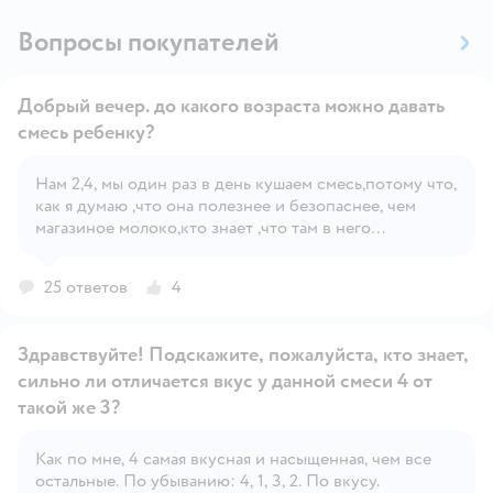
Вопросы покупателей
Добрый вечер. до какого возраста можно давать
смесь ребенку?
Нам 2,4, мы один раз в день кушаем смесь,потому что,
Открыть вопрос
как я думаю ,что она полезнее и безопаснее, чем
магазиное молоко,кто знает ,что там в него
добавили,чтобы дольше не кисло или
домашнее,которое прокипятиш и что останется в нем
25 ответов
4
полезного,а сырое молоко давать ребенку ,я думаю
,не стоит .В смеси же и витамины ,и Омега ,и белок в
нужном количестве и пробиотики ,антибиотиков там
Здравствуйте! Подскажите, пожалуйста, кто знает,
точно нет,что возможно встретить в магазином
сильно ли отличается вкус у данной смеси 4 от
молочке,а специальное детское молоко ультра
пастеризованное и что в нем тоже хорошего,так что
такой же 3?
ответ очевиден ,пока ребенок ест эту смесь ,буду
кормить ей ,вместо обычного молока
Открыть вопрос
Как по мне, 4 самая вкусная и насыщенная, чем все
остальные. По убыванию: 4, 1, 3, 2. По вкусу.