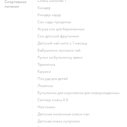
смесь симилак 1
Спортивное
питание
киндер
киндер кардс
сок сады придонья
агуша сок для беременных
сок детский фрутоняня
детский чай хипп с 1 месяца
бабушкино лукошко чай
ручки на бутылочку авент
тарелочка
кружки
посуда для детей
ложечка
бутылочки для кормления для новорожденных
семпер смесь 0 6
нестожен
Детские молочные смеси nan
детская смесь нутрилон