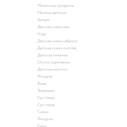
молочные продукты
молоко детское
semper
детская смесь нан
hipp
детская смесь кабрита
детская смесь nutrilak
детское питание
chicco кормления
детские напитки
йогурты
Вода
творожок
суп пюре
суп пюре
Снеки
йогурты
Соки