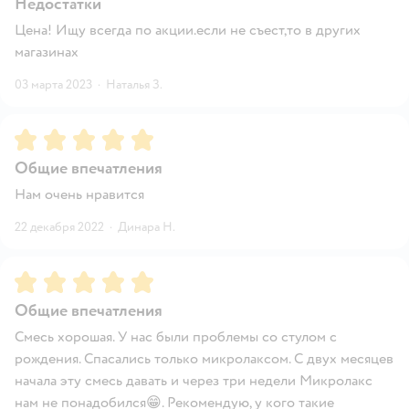
Недостатки
Цена! Ищу всегда по акции.если не съест,то в других
магазинах
03 марта 2023
·
Наталья З.
Рейтинг:
5
Общие впечатления
Нам очень нравится
22 декабря 2022
·
Динара Н.
Рейтинг:
5
Общие впечатления
Смесь хорошая. У нас были проблемы со стулом с
рождения. Спасались только микролаксом. С двух месяцев
начала эту смесь давать и через три недели Микролакс
нам не понадобился😁. Рекомендую, у кого такие