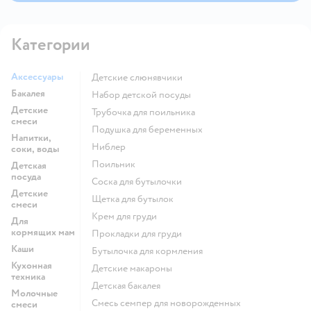
Категории
Аксессуары
Детские слюнявчики
Бакалея
набор детской посуды
Детские
трубочка для поильника
смеси
подушка для беременных
Напитки,
ниблер
соки, воды
поильник
Детская
посуда
соска для бутылочки
Детские
щетка для бутылок
смеси
крем для груди
Для
кормящих мам
прокладки для груди
Каши
бутылочка для кормления
Кухонная
детские макароны
техника
детская бакалея
Молочные
смесь семпер для новорожденных
смеси