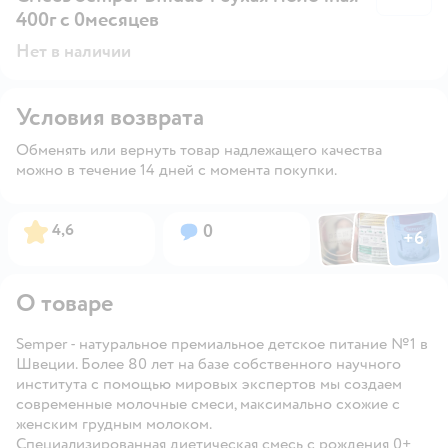
400г с 0месяцев
Нет в наличии
Условия возврата
Обменять или вернуть товар надлежащего качества
можно в течение 14 дней с момента покупки.
Фото по
Фото пользовател
Фото пользо
Рейтинг:
Вопросов:
4,6
0
+
6
Открыть га
О товаре
Semper - натуральное премиальное детское питание №1 в
Швеции. Более 80 лет на базе собственного научного
института с помощью мировых экспертов мы создаем
современные молочные смеси, максимально схожие с
женским грудным молоком.
Специализированная диетическая смесь с рождения 0+