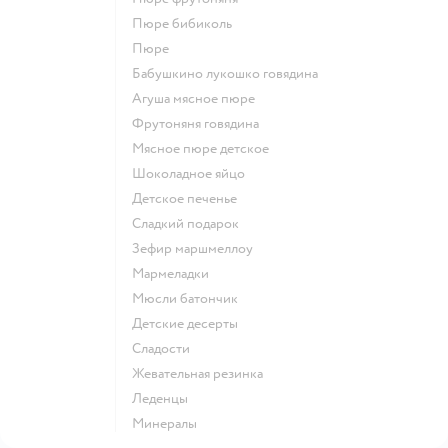
пюре бибиколь
пюре
бабушкино лукошко говядина
агуша мясное пюре
фрутоняня говядина
мясное пюре детское
шоколадное яйцо
детское печенье
сладкий подарок
зефир маршмеллоу
мармеладки
мюсли батончик
детские десерты
сладости
жевательная резинка
леденцы
Минералы