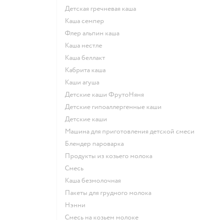
детская гречневая каша
каша семпер
флер альпин каша
каша нестле
каша беллакт
кабрита каша
каши агуша
Детские каши ФрутоНяня
Детские гипоаллергенные каши
детские каши
машина для приготовления детской смеси
блендер пароварка
продукты из козьего молока
смесь
каша безмолочная
пакеты для грудного молока
нэнни
смесь на козьем молоке