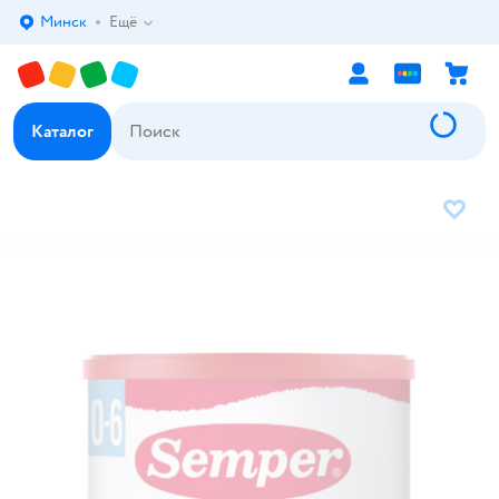
Минск
Ещё
Выбор адреса доставки.
Каталог
В избр