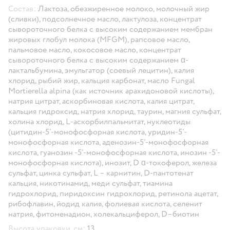
Состав:
Лактоза, обезжиренное молоко, молочный жир
(сливки), подсолнечное масло, лактулоза, концентрат
сывороточного белка с высоким содержанием мембран
жировых глобул молока (MFGM), рапсовое масло,
пальмовое масло, кокосовое масло, концентрат
сывороточного белка с высоким содержанием α-
лактальбумина, эмульгатор (соевый лецитин), калия
хлорид, рыбий жир, кальция карбонат, масло Fungal
Mortierella alpina (как источник арахидоновой кислоты),
натрия цитрат, аскорбиновая кислота, калия цитрат,
кальция гидроксид, натрия хлорид, таурин, магния сульфат,
холина хлорид, L-аскорбилпальмитат, нуклеотиды
(цитидин-5'-монофосфорная кислота, уридин-5'-
монофосфорная кислота, аденозин-5'-монофосфорная
кислота, гуанозин -5'-монофосфорная кислота, инозин -5'-
монофосфорная кислота), инозит, D ɑ-токоферол, железа
сульфат, цинка сульфат, L – карнитин, D-пантотенат
кальция, никотинамид, меди сульфат, тиамина
гидрохлорид, пиридоксин гидрохлорид, ретинола ацетат,
рибофлавин, йодид калия, фолиевая кислота, селенит
натрия, фитоменадион, холекальциферол, D–биотин
Высота упаковки, см:
13