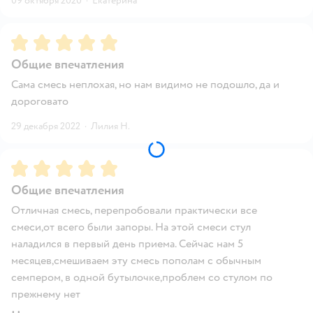
09 октября 2020
·
Екатерина
Рейтинг:
5
Общие впечатления
Сама смесь неплохая, но нам видимо не подошло, да и
дороговато
29 декабря 2022
·
Лилия Н.
Рейтинг:
5
Общие впечатления
Отличная смесь, перепробовали практически все
смеси,от всего были запоры. На этой смеси стул
наладился в первый день приема. Сейчас нам 5
месяцев,смешиваем эту смесь пополам с обычным
семпером, в одной бутылочке,проблем со стулом по
прежнему нет