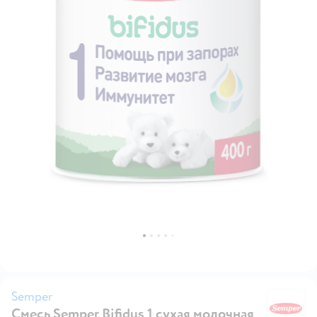
Semper
Смесь Semper Bifidus 1 сухая молочная
S