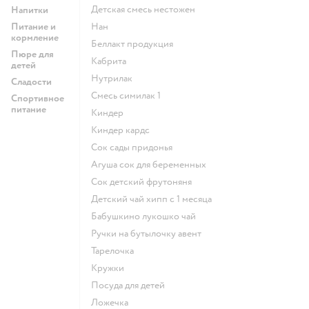
детская смесь нестожен
Напитки
Питание и
нан
кормление
беллакт продукция
Пюре для
кабрита
детей
нутрилак
Сладости
смесь симилак 1
Спортивное
питание
киндер
киндер кардс
сок сады придонья
агуша сок для беременных
сок детский фрутоняня
детский чай хипп с 1 месяца
бабушкино лукошко чай
ручки на бутылочку авент
тарелочка
кружки
посуда для детей
ложечка