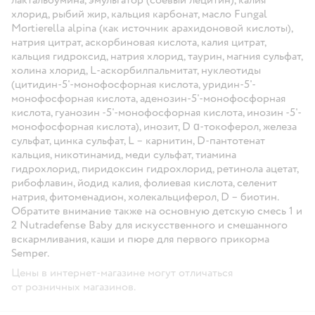
хлорид, рыбий жир, кальция карбонат, масло Fungal
Mortierella alpina (как источник арахидоновой кислоты),
натрия цитрат, аскорбиновая кислота, калия цитрат,
кальция гидроксид, натрия хлорид, таурин, магния сульфат,
холина хлорид, L-аскорбилпальмитат, нуклеотиды
(цитидин-5'-монофосфорная кислота, уридин-5'-
монофосфорная кислота, аденозин-5'-монофосфорная
кислота, гуанозин -5'-монофосфорная кислота, инозин -5'-
монофосфорная кислота), инозит, D ɑ-токоферол, железа
сульфат, цинка сульфат, L – карнитин, D-пантотенат
кальция, никотинамид, меди сульфат, тиамина
гидрохлорид, пиридоксин гидрохлорид, ретинола ацетат,
рибофлавин, йодид калия, фолиевая кислота, селенит
натрия, фитоменадион, холекальциферол, D – биотин.
Обратите внимание также на основную детскую смесь 1 и
2 Nutradefense Baby для искусственного и смешанного
вскармливания, каши и пюре для первого прикорма
Semper.
Цены в интернет-магазине могут отличаться
от розничных магазинов.