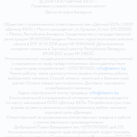
© 2026 ООО «Детмир БЕЛ»
•
Правовые условия пользования сайтом
Детский мир в
Беларуси
Общество с ограниченной ответственностью «Детмир БЕЛ» ( ООО
«Детмир БЕЛ» ). Место нахождения: ул. Кульман, 3, пом. 319, 220100,
г. Минск, Республика Беларусь. Свидетельство о государственной
регистрации № 0072500 выдано Минским горисполкомом, внесена
запись в ЕГР 01.10.2018 за рег.№ 193143448. Дата внесения
интернет-магазина в Торговый реестр Республики Беларусь:
09.09.2021 за рег.№ 518552.
Уполномоченный продавца рассматривать обращения покупателей
о нарушении их прав, предусмотренных законодательством
о защите прав потребителей: +375173970001,
info@detmir.by
.
Режим работы: заказ круглосуточно, выдача по режиму работы
выбранного магазина. Способ оплаты: наличный и безналичный
расчёт. Оплата товара при получении. Доставка: самовывоз
из выбранного магазина.
Адрес электронной почты продавца:
info@detmir.by
Книга замечаний и предложений интернет-магазина находится
по месту нахождения ООО «Детмир БЕЛ». Потребитель при этом
вправе оставить замечания и предложения в любом магазине
торговой сети «Детмир».
Ответственный за продвижение отечественных товаров и работе
с отечественными производителями
Добрицкий Павел Валерьевич тел. +375173970001 доб.213
Уполномоченный по защите прав потребителей: отдел торговли
и услуг Администрация Советского района г. Минска, тел. (017) 377-