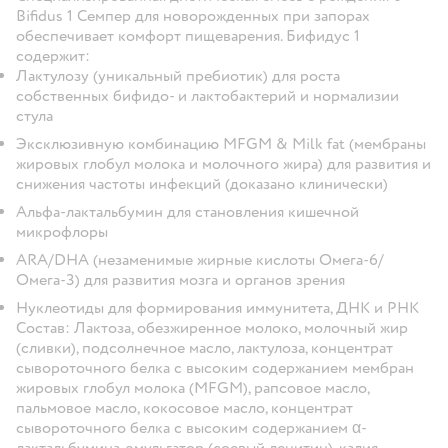
Bifidus 1 Семпер для новорожденных при запорах
обеспечивает комфорт пищеварения. Бифидус 1
содержит:
Лактулозу (уникальный пребиотик) для роста
собственных бифидо- и лактобактерий и нормализии
стула
Эксклюзивную комбинацию MFGM & Milk fat (мембраны
жировых глобул молока и молочного жира) для развития и
снижения частоты инфекций (доказано клинически)
Альфа-лактальбумин для становления кишечной
микрофлоры
ARA/DHA (незаменимые жирные кислоты Омега-6/
Омега-3) для развития мозга и органов зрения
Нуклеотиды для формирования иммунитета, ДНК и РНК
Состав:
Лактоза, обезжиренное молоко, молочный жир
(сливки), подсолнечное масло, лактулоза, концентрат
сывороточного белка с высоким содержанием мембран
жировых глобул молока (MFGM), рапсовое масло,
пальмовое масло, кокосовое масло, концентрат
сывороточного белка с высоким содержанием α-
лактальбумина, эмульгатор (соевый лецитин), калия