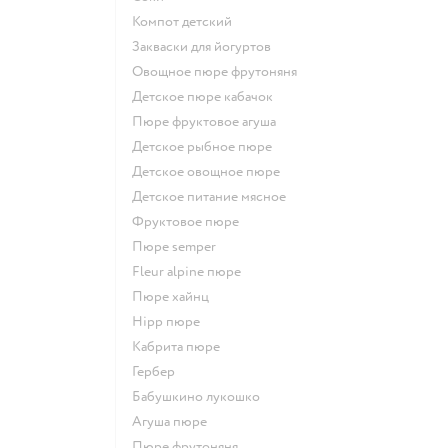
компот детский
Закваски для йогуртов
овощное пюре фрутоняня
детское пюре кабачок
пюре фруктовое агуша
детское рыбное пюре
детское овощное пюре
детское питание мясное
фруктовое пюре
пюре semper
fleur alpine пюре
пюре хайнц
hipp пюре
кабрита пюре
гербер
бабушкино лукошко
агуша пюре
пюре фрутоняня