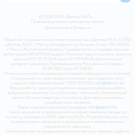
© 2026 ООО «Детмир БЕЛ»
•
Правовые условия пользования сайтом
Детский мир в
Беларуси
Общество с ограниченной ответственностью «Детмир БЕЛ» ( ООО
«Детмир БЕЛ» ). Место нахождения: ул. Кульман, 3, пом. 319, 220100,
г. Минск, Республика Беларусь. Свидетельство о государственной
регистрации № 0072500 выдано Минским горисполкомом, внесена
запись в ЕГР 01.10.2018 за рег.№ 193143448. Дата внесения
интернет-магазина в Торговый реестр Республики Беларусь:
09.09.2021 за рег.№ 518552.
Уполномоченный продавца рассматривать обращения покупателей
о нарушении их прав, предусмотренных законодательством
о защите прав потребителей: +375173970001,
info@detmir.by
.
Режим работы: заказ круглосуточно, выдача по режиму работы
выбранного магазина. Способ оплаты: наличный и безналичный
расчёт. Оплата товара при получении. Доставка: самовывоз
из выбранного магазина.
Адрес электронной почты продавца:
info@detmir.by
Книга замечаний и предложений интернет-магазина находится
по месту нахождения ООО «Детмир БЕЛ». Потребитель при этом
вправе оставить замечания и предложения в любом магазине
торговой сети «Детмир».
Ответственный за продвижение отечественных товаров и работе