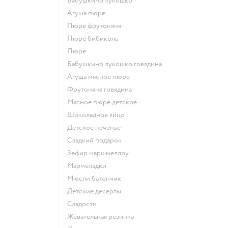
бабушкино лукошко
агуша пюре
пюре фрутоняня
пюре бибиколь
пюре
бабушкино лукошко говядина
агуша мясное пюре
фрутоняня говядина
мясное пюре детское
шоколадное яйцо
детское печенье
сладкий подарок
зефир маршмеллоу
мармеладки
мюсли батончик
детские десерты
сладости
жевательная резинка