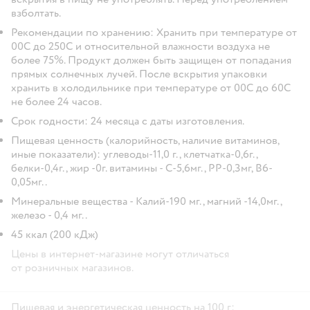
взболтать.
Рекомендации по хранению: Хранить при температуре от
00С до 250С и относительной влажности воздуха не
более 75%. Продукт должен быть защищен от попадания
прямых солнечных лучей. После вскрытия упаковки
хранить в холодильнике при температуре от 00С до 60С
не более 24 часов.
Срок годности: 24 месяца с даты изготовления.
Пищевая ценность (калорийность, наличие витаминов,
иные показатели): углеводы-11,0 г., клетчатка-0,6г.,
белки-0,4г., жир -0г. витамины - С-5,6мг., PP-0,3мг, B6-
0,05мг..
Минеральные вещества - Калий-190 мг., магний -14,0мг.,
железо - 0,4 мг..
45 ккал (200 кДж)
Цены в интернет-магазине могут отличаться
от розничных магазинов.
Пищевая и энергетическая ценность на 100 г: