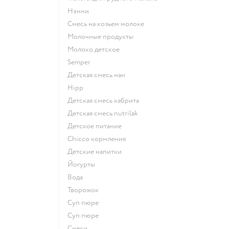
нэнни
смесь на козьем молоке
молочные продукты
молоко детское
semper
детская смесь нан
hipp
детская смесь кабрита
детская смесь nutrilak
детское питание
chicco кормления
детские напитки
йогурты
Вода
творожок
суп пюре
суп пюре
Снеки