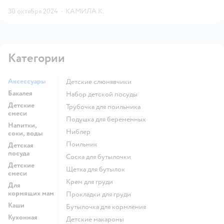
30 октября 2024
·
КАМИЛА К.
Категории
Аксессуары
Детские слюнявчики
Бакалея
набор детской посуды
Детские
трубочка для поильника
смеси
подушка для беременных
Напитки,
ниблер
соки, воды
поильник
Детская
посуда
соска для бутылочки
Детские
щетка для бутылок
смеси
крем для груди
Для
кормящих мам
прокладки для груди
Каши
бутылочка для кормления
Кухонная
детские макароны