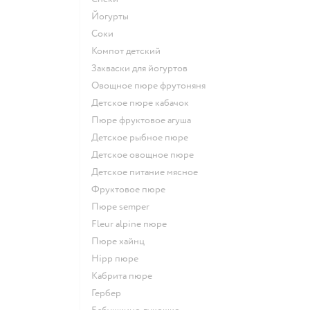
йогурты
Соки
компот детский
Закваски для йогуртов
овощное пюре фрутоняня
детское пюре кабачок
пюре фруктовое агуша
детское рыбное пюре
детское овощное пюре
детское питание мясное
фруктовое пюре
пюре semper
fleur alpine пюре
пюре хайнц
hipp пюре
кабрита пюре
гербер