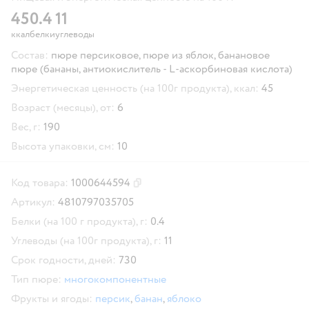
45
0.4
11
ккал
белки
углеводы
Состав:
пюре персиковое, пюре из яблок, банановое
пюре (бананы, антиокислитель - L-аскорбиновая кислота)
Энергетическая ценность (на 100г продукта), ккал:
45
Возраст (месяцы), от:
6
Вес, г:
190
Высота упаковки, см:
10
Код товара:
1000644594
Скопировать код товара
Артикул:
4810797035705
Белки (на 100 г продукта), г:
0.4
Углеводы (на 100г продукта), г:
11
Срок годности, дней:
730
Тип пюре:
многокомпонентные
Фрукты и ягоды:
персик
,
банан
,
яблоко