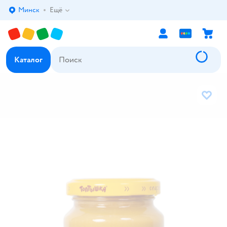
Минск
Ещё
Выбор адреса доставки.
Каталог
В избр