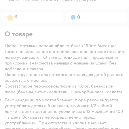
Рейтинг:
Вопросов:
5
0
О товаре
Пюре Топтышка персик-яблоко-банан 190г с 6месяцев
Гомогенизированное и стерилизованное детское питание,
легко усваивается. Отлично подходит для продолжения
прикорма и знакомства малыша с новыми вкусами. Без
добавления сахара.
Пюре фруктовое для детского питания для детей раннего
возраста с 6 месяцев.
Состав: пюре персиковое, пюре из яблок, банановое
пюре (бананы, антиокислитель - L-аскорбиновая кислота)
Рекомендации по употреблению: пюре рекомендуется
употреблять детям с 6 месяцев, начиная с 1/2 чайной
ложки в день, постепенно увеличивая к 12 месяцам до 100
г в день. Вскрывать непосредственно перед
употреблением. При отсутствии хлопка в момент
вскрытия в пищу не употреблять. Перед употреблением