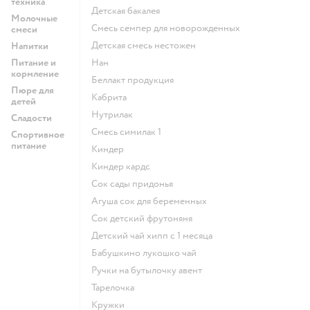
техника
детская бакалея
Молочные
смесь семпер для новорожденных
смеси
детская смесь нестожен
Напитки
Питание и
нан
кормление
беллакт продукция
Пюре для
кабрита
детей
нутрилак
Сладости
смесь симилак 1
Спортивное
питание
киндер
киндер кардс
сок сады придонья
агуша сок для беременных
сок детский фрутоняня
детский чай хипп с 1 месяца
бабушкино лукошко чай
ручки на бутылочку авент
тарелочка
кружки