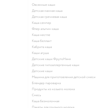
овсянные каши
детская манная каша
детская гречневая каша
каша семпер
флер альпин каша
каша нестле
каша беллакт
кабрита каша
каши агуша
Детские каши ФрутоНяня
Детские гипоаллергенные каши
детские каши
машина для приготовления детской смеси
блендер пароварка
продукты из козьего молока
смесь
каша безмолочная
пакеты для грудного молока