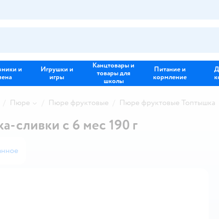
Канцтовары и
зники и
Игрушки и
Питание и
Д
товары для
иена
игры
кормление
к
школы
Пюре
Пюре фруктовые
Пюре фруктовые Топтышка
-сливки с 6 мес 190 г
анное