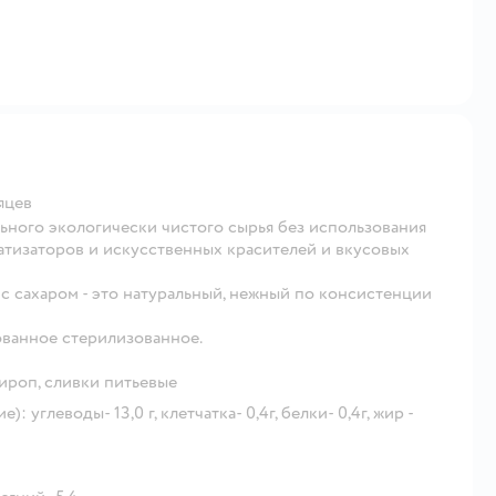
яцев
ьного экологически чистого сырья без использования
тизаторов и искусственных красителей и вкусовых
с сахаром - это натуральный, нежный по консистенции
ованное стерилизованное.
сироп, сливки питьевые
 углеводы- 13,0 г, клетчатка- 0,4г, белки- 0,4г, жир -