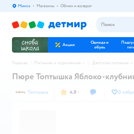
Минск
Магазины
Обмен и возврат
Выбор адреса доставки.
Одежда и
Подгу
Акции
обувь
гиг
Главная
Питание и кормление
Детское питание
Пюре Топтышка Яблоко-клубника
Топтышка
4,8
·
В избр