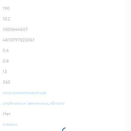
190
10.2
1000644607
4810797023061
0.4
0.8
13
365
многокомпонентные
клубника и земляника
,
яблоко
Нет
сливки