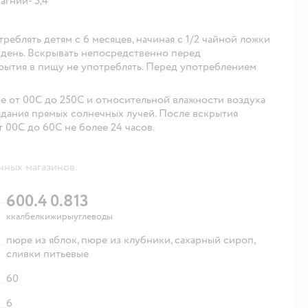
агний- 5,4
еблять детям с 6 месяцев, начиная с 1/2 чайной ложки
в день. Вскрывать непосредственно перед
рытия в пищу не употреблять. Перед употреблением
е от 00С до 250С и относительной влажности воздуха
адания прямых солнечных лучей. После вскрытия
 00С до 60С не более 24 часов.
чных магазинов.
60
0.4
0.8
13
ккал
белки
жиры
углеводы
пюре из яблок, пюре из клубники, сахарный сироп,
сливки питьевые
60
6