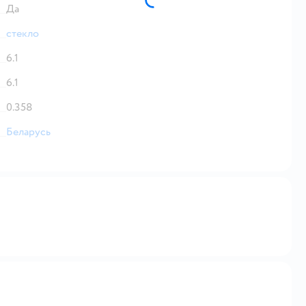
Да
стекло
6.1
6.1
0.358
Беларусь