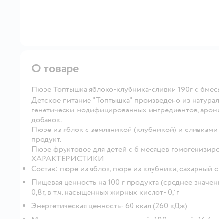
О товаре
Пюре Топтышка яблоко-клубника-сливки 190г с 6мес
Детское питание "Топтышка" произведено из натурал
генетически модифицированных ингредиентов, арома
добавок.
Пюре из яблок с земляникой (клубникой) и сливками 
продукт.
Пюре фруктовое для детей с 6 месяцев гомогенизир
ХАРАКТЕРИСТИКИ
Состав: пюре из яблок, пюре из клубники, сахарный 
Пищевая ценность на 100 г продукта (среднее значение):
0,8г, в т.ч. насыщенных жирных кислот- 0,1г
Энергетическая ценность- 60 ккал (260 кДж)